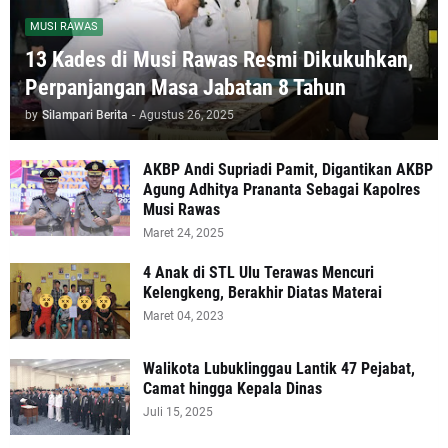
MUSI RAWAS
13 Kades di Musi Rawas Resmi Dikukuhkan,
Perpanjangan Masa Jabatan 8 Tahun
by
Silampari Berita
-
Agustus 26, 2025
AKBP Andi Supriadi Pamit, Digantikan AKBP
Agung Adhitya Prananta Sebagai Kapolres
Musi Rawas
Maret 24, 2025
4 Anak di STL Ulu Terawas Mencuri
Kelengkeng, Berakhir Diatas Materai
Maret 04, 2023
Walikota Lubuklinggau Lantik 47 Pejabat,
Camat hingga Kepala Dinas
Juli 15, 2025