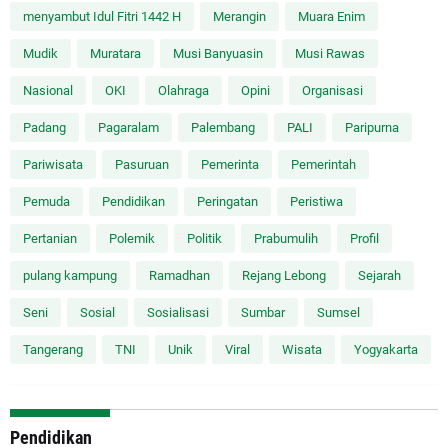
menyambut Idul Fitri 1442 H
Merangin
Muara Enim
Mudik
Muratara
Musi Banyuasin
Musi Rawas
Nasional
OKI
Olahraga
Opini
Organisasi
Padang
Pagaralam
Palembang
PALI
Paripurna
Pariwisata
Pasuruan
Pemerinta
Pemerintah
Pemuda
Pendidikan
Peringatan
Peristiwa
Pertanian
Polemik
Politik
Prabumulih
Profil
pulang kampung
Ramadhan
Rejang Lebong
Sejarah
Seni
Sosial
Sosialisasi
Sumbar
Sumsel
Tangerang
TNI
Unik
Viral
Wisata
Yogyakarta
Pendidikan