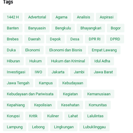
Tags
1442 H
Advertorial
Agama
Analisis
Aspirasi
Banten
Banyuasin
Bengkulu
Bhayangkari
Bogor
Brebes
Daerah
Depok
Desa
DPR RI
DPRD
Duka
Ekonomi
Ekonomi dan Bisnis
Empat Lawang
Hiburan
Hukum
Hukum dan Kriminal
Idul Adha
Investigasi
IWO
Jakarta
Jambi
Jawa Barat
Jawa Tengah
Kampus
Kebudayaan
Kebudayaan dan Pariwisata
Kegiatan
Kemanusiaan
Kepahiang
Kepolisian
Kesehatan
Komunitas
Korupsi
Kritik
Kuliner
Lahat
Lalulintas
Lampung
Lebong
Lingkungan
Lubuklinggau