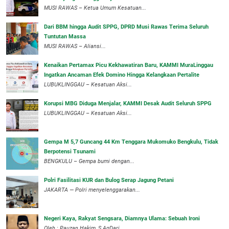
‎MUSI RAWAS – Ketua Umum Kesatuan...
Dari BBM hingga Audit SPPG, DPRD Musi Rawas Terima Seluruh
Tuntutan Massa
MUSI RAWAS – Aliansi...
‎Kenaikan Pertamax Picu Kekhawatiran Baru, KAMMI MuraLinggau
Ingatkan Ancaman Efek Domino Hingga Kelangkaan Pertalite
‎LUBUKLINGGAU – Kesatuan Aksi...
Korupsi MBG Diduga Menjalar, KAMMI Desak Audit Seluruh SPPG
‎LUBUKLINGGAU – Kesatuan Aksi...
Gempa M 5,7 Guncang 44 Km Tenggara Mukomuko Bengkulu, Tidak
Berpotensi Tsunami
BENGKULU – Gempa bumi dengan...
Polri Fasilitasi KUR dan Bulog Serap Jagung Petani
JAKARTA — Polri menyelenggarakan...
Negeri Kaya, Rakyat Sengsara, Diamnya Ulama: Sebuah Ironi
Oleh : Pauzan Hakim, S.AgDari...