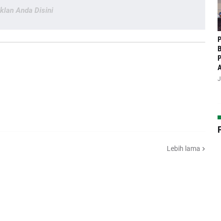
Iklan Anda Disini
P
B
P
J
Lebih lama