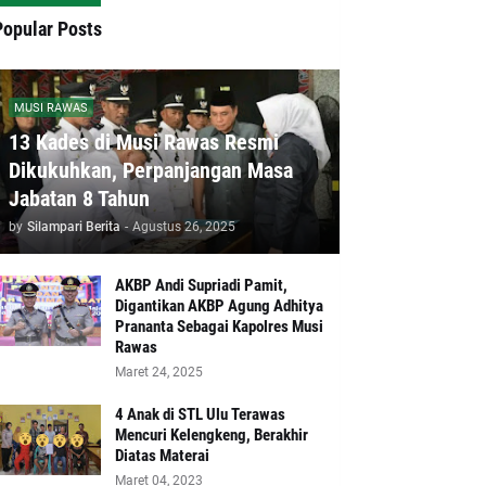
Popular Posts
MUSI RAWAS
13 Kades di Musi Rawas Resmi
Dikukuhkan, Perpanjangan Masa
Jabatan 8 Tahun
by
Silampari Berita
-
Agustus 26, 2025
AKBP Andi Supriadi Pamit,
Digantikan AKBP Agung Adhitya
Prananta Sebagai Kapolres Musi
Rawas
Maret 24, 2025
4 Anak di STL Ulu Terawas
Mencuri Kelengkeng, Berakhir
Diatas Materai
Maret 04, 2023