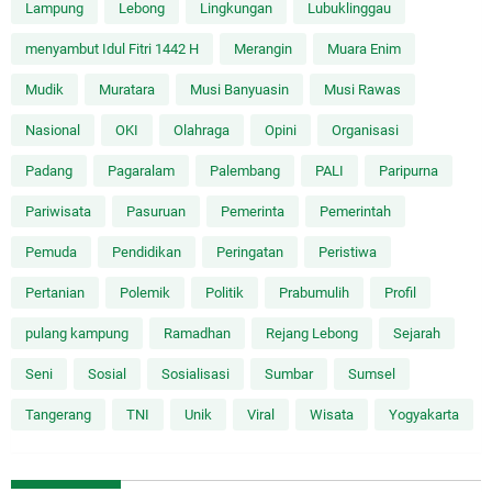
Lampung
Lebong
Lingkungan
Lubuklinggau
menyambut Idul Fitri 1442 H
Merangin
Muara Enim
Mudik
Muratara
Musi Banyuasin
Musi Rawas
Nasional
OKI
Olahraga
Opini
Organisasi
Padang
Pagaralam
Palembang
PALI
Paripurna
Pariwisata
Pasuruan
Pemerinta
Pemerintah
Pemuda
Pendidikan
Peringatan
Peristiwa
Pertanian
Polemik
Politik
Prabumulih
Profil
pulang kampung
Ramadhan
Rejang Lebong
Sejarah
Seni
Sosial
Sosialisasi
Sumbar
Sumsel
Tangerang
TNI
Unik
Viral
Wisata
Yogyakarta