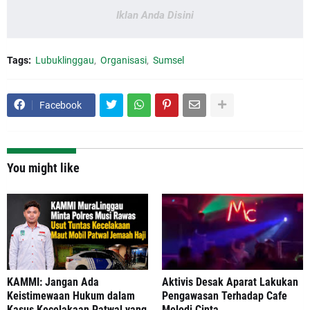
Iklan Anda Disini
Tags:
Lubuklinggau
Organisasi
Sumsel
Facebook
You might like
‎KAMMI: Jangan Ada
Aktivis Desak Aparat Lakukan
Keistimewaan Hukum dalam
Pengawasan Terhadap Cafe
Kasus Kecelakaan Patwal yang
Melodi Cinta