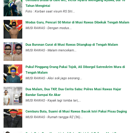
Cemburu Brutal di Cafe MC, Victor Nyaris Meregang Nyawa, Bui 16
Tahun Mengintai
Foto : Korban saat visum RS Siti...
Modus Garu, Pencuri 50 Motor di Musi Rawas Dibekuk Tengah Malam
MUSI RAWAS - Dengan modus...
Dua Buronan Curat di Musi Rawas Ditangkap di Tengah Malam
MUSI RAWAS - Malam mencekam...
Pukul Pinggang Orang Pakai Tojok, AS Diborgol Satreskrim Mura di
Tengah Malam
MUSI RAWAS - Aksi sok jago seorang...
Dua Malam, Dua TKP, Dua Cerita Sabu: Polres Musi Rawas Hajar
Bandar Sampai Ke Akar
MUSI RAWAS - Kayak lagi lomba lari,...
Cemburu Buta, Suami di Musi Rawas Bacok Istri Pakai Pisau Daging
MUSI RAWAS - Rumah tangga RZ (36)...