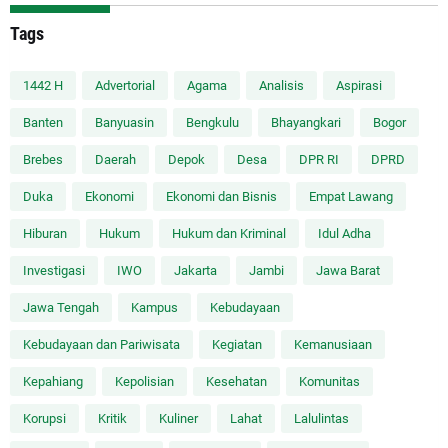
Tags
1442 H
Advertorial
Agama
Analisis
Aspirasi
Banten
Banyuasin
Bengkulu
Bhayangkari
Bogor
Brebes
Daerah
Depok
Desa
DPR RI
DPRD
Duka
Ekonomi
Ekonomi dan Bisnis
Empat Lawang
Hiburan
Hukum
Hukum dan Kriminal
Idul Adha
Investigasi
IWO
Jakarta
Jambi
Jawa Barat
Jawa Tengah
Kampus
Kebudayaan
Kebudayaan dan Pariwisata
Kegiatan
Kemanusiaan
Kepahiang
Kepolisian
Kesehatan
Komunitas
Korupsi
Kritik
Kuliner
Lahat
Lalulintas