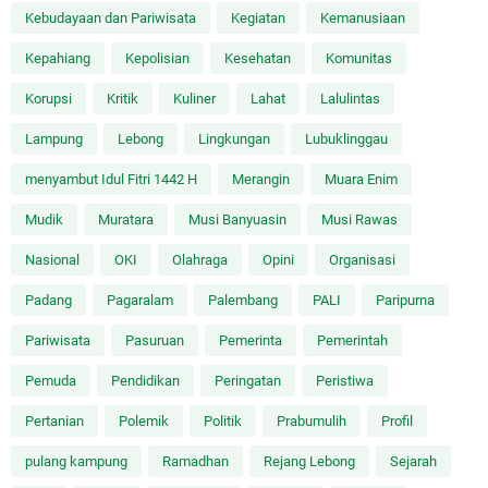
Kebudayaan dan Pariwisata
Kegiatan
Kemanusiaan
Kepahiang
Kepolisian
Kesehatan
Komunitas
Korupsi
Kritik
Kuliner
Lahat
Lalulintas
Lampung
Lebong
Lingkungan
Lubuklinggau
menyambut Idul Fitri 1442 H
Merangin
Muara Enim
Mudik
Muratara
Musi Banyuasin
Musi Rawas
Nasional
OKI
Olahraga
Opini
Organisasi
Padang
Pagaralam
Palembang
PALI
Paripurna
Pariwisata
Pasuruan
Pemerinta
Pemerintah
Pemuda
Pendidikan
Peringatan
Peristiwa
Pertanian
Polemik
Politik
Prabumulih
Profil
pulang kampung
Ramadhan
Rejang Lebong
Sejarah