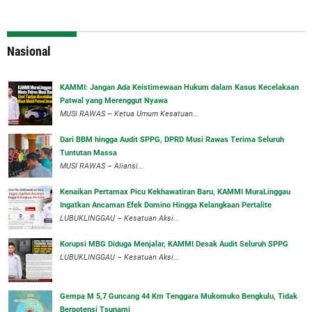
Nasional
‎KAMMI: Jangan Ada Keistimewaan Hukum dalam Kasus Kecelakaan
Patwal yang Merenggut Nyawa
‎MUSI RAWAS – Ketua Umum Kesatuan...
Dari BBM hingga Audit SPPG, DPRD Musi Rawas Terima Seluruh
Tuntutan Massa
MUSI RAWAS – Aliansi...
‎Kenaikan Pertamax Picu Kekhawatiran Baru, KAMMI MuraLinggau
Ingatkan Ancaman Efek Domino Hingga Kelangkaan Pertalite
‎LUBUKLINGGAU – Kesatuan Aksi...
Korupsi MBG Diduga Menjalar, KAMMI Desak Audit Seluruh SPPG
‎LUBUKLINGGAU – Kesatuan Aksi...
Gempa M 5,7 Guncang 44 Km Tenggara Mukomuko Bengkulu, Tidak
Berpotensi Tsunami