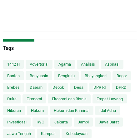
Tags
1442 H
Advertorial
Agama
Analisis
Aspirasi
Banten
Banyuasin
Bengkulu
Bhayangkari
Bogor
Brebes
Daerah
Depok
Desa
DPR RI
DPRD
Duka
Ekonomi
Ekonomi dan Bisnis
Empat Lawang
Hiburan
Hukum
Hukum dan Kriminal
Idul Adha
Investigasi
IWO
Jakarta
Jambi
Jawa Barat
Jawa Tengah
Kampus
Kebudayaan