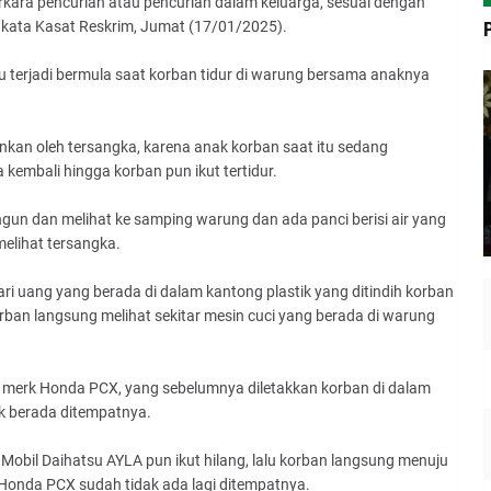
rkara pencurian atau pencurian dalam keluarga, sesuai dengan
kata Kasat Reskrim, Jumat (17/01/2025).
tu terjadi bermula saat korban tidur di warung bersama anaknya
nkan oleh tersangka, karena anak korban saat itu sedang
embali hingga korban pun ikut tertidur.
ngun dan melihat ke samping warung dan ada panci berisi air yang
elihat tersangka.
 uang yang berada di dalam kantong plastik yang ditindih korban
orban langsung melihat sekitar mesin cuci yang berada di warung
 merk Honda PCX, yang sebelumnya diletakkan korban di dalam
ak berada ditempatnya.
bil Daihatsu AYLA pun ikut hilang, lalu korban langsung menuju
nda PCX sudah tidak ada lagi ditempatnya.