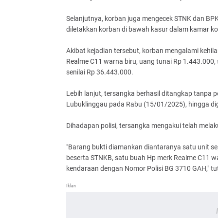
Selanjutnya, korban juga mengecek STNK dan BPKB
diletakkan korban di bawah kasur dalam kamar ko
Akibat kejadian tersebut, korban mengalami kehi
Realme C11 warna biru, uang tunai Rp 1.443.000,
senilai Rp 36.443.000.
Lebih lanjut, tersangka berhasil ditangkap tanpa
Lubuklinggau pada Rabu (15/01/2025), hingga dige
Dihadapan polisi, tersangka mengakui telah melak
"Barang bukti diamankan diantaranya satu unit 
beserta STNKB, satu buah Hp merk Realme C11 war
kendaraan dengan Nomor Polisi BG 3710 GAH," tu
Iklan