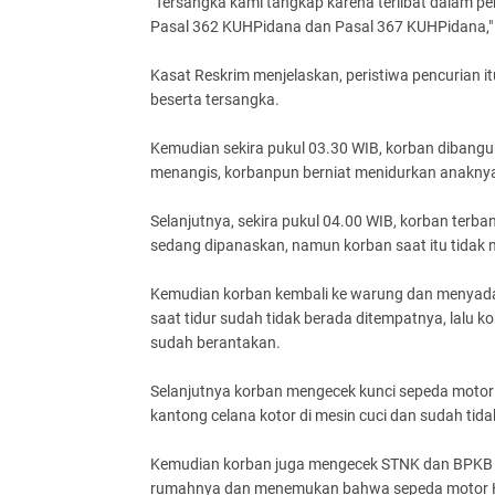
"Tersangka kami tangkap karena terlibat dalam pe
Pasal 362 KUHPidana dan Pasal 367 KUHPidana," 
Kasat Reskrim menjelaskan, peristiwa pencurian i
beserta tersangka.
Kemudian sekira pukul 03.30 WIB, korban dibangu
menangis, korbanpun berniat menidurkan anaknya k
Selanjutnya, sekira pukul 04.00 WIB, korban terba
sedang dipanaskan, namun korban saat itu tidak m
Kemudian korban kembali ke warung dan menyadari
saat tidur sudah tidak berada ditempatnya, lalu k
sudah berantakan.
Selanjutnya korban mengecek kunci sepeda motor
kantong celana kotor di mesin cuci dan sudah tid
Kemudian korban juga mengecek STNK dan BPKB Mo
rumahnya dan menemukan bahwa sepeda motor Ho