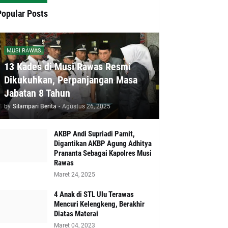
Popular Posts
MUSI RAWAS
13 Kades di Musi Rawas Resmi
Dikukuhkan, Perpanjangan Masa
Jabatan 8 Tahun
by
Silampari Berita
-
Agustus 26, 2025
AKBP Andi Supriadi Pamit,
Digantikan AKBP Agung Adhitya
Prananta Sebagai Kapolres Musi
Rawas
Maret 24, 2025
4 Anak di STL Ulu Terawas
Mencuri Kelengkeng, Berakhir
Diatas Materai
Maret 04, 2023