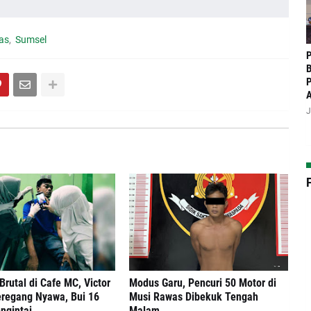
as
Sumsel
P
B
P
J
rutal di Cafe MC, Victor
Modus Garu, Pencuri 50 Motor di
eregang Nyawa, Bui 16
Musi Rawas Dibekuk Tengah
ngintai
Malam