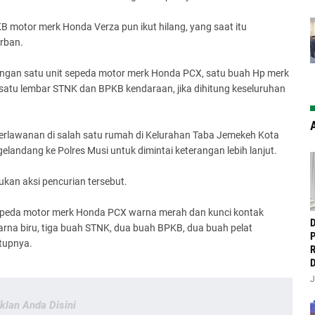
 motor merk Honda Verza pun ikut hilang, yang saat itu
rban.
langan satu unit sepeda motor merk Honda PCX, satu buah Hp merk
 satu lembar STNK dan BPKB kendaraan, jika dihitung keseluruhan
A
 perlawanan di salah satu rumah di Kelurahan Taba Jemekeh Kota
landang ke Polres Musi untuk dimintai keterangan lebih lanjut.
ukan aksi pencurian tersebut.
sepeda motor merk Honda PCX warna merah dan kunci kontak
‎
na biru, tiga buah STNK, dua buah BPKB, dua buah pelat
P
tupnya.
R
D
J
Iklan Anda Disini