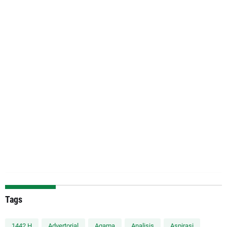
Tags
1442 H
Advertorial
Agama
Analisis
Aspirasi