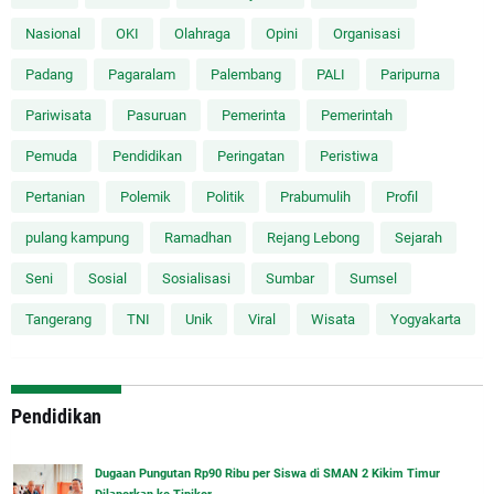
Nasional
OKI
Olahraga
Opini
Organisasi
Padang
Pagaralam
Palembang
PALI
Paripurna
Pariwisata
Pasuruan
Pemerinta
Pemerintah
Pemuda
Pendidikan
Peringatan
Peristiwa
Pertanian
Polemik
Politik
Prabumulih
Profil
pulang kampung
Ramadhan
Rejang Lebong
Sejarah
Seni
Sosial
Sosialisasi
Sumbar
Sumsel
Tangerang
TNI
Unik
Viral
Wisata
Yogyakarta
Pendidikan
Dugaan Pungutan Rp90 Ribu per Siswa di SMAN 2 Kikim Timur