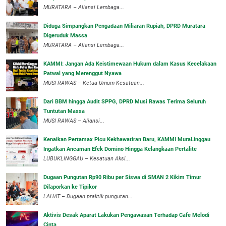
‎MURATARA – Aliansi Lembaga...
Diduga Simpangkan Pengadaan Miliaran Rupiah, DPRD Muratara
Digeruduk Massa
‎MURATARA – Aliansi Lembaga...
‎KAMMI: Jangan Ada Keistimewaan Hukum dalam Kasus Kecelakaan
Patwal yang Merenggut Nyawa
‎MUSI RAWAS – Ketua Umum Kesatuan...
Dari BBM hingga Audit SPPG, DPRD Musi Rawas Terima Seluruh
Tuntutan Massa
MUSI RAWAS – Aliansi...
‎Kenaikan Pertamax Picu Kekhawatiran Baru, KAMMI MuraLinggau
Ingatkan Ancaman Efek Domino Hingga Kelangkaan Pertalite
‎LUBUKLINGGAU – Kesatuan Aksi...
Dugaan Pungutan Rp90 Ribu per Siswa di SMAN 2 Kikim Timur
Dilaporkan ke Tipikor
LAHAT – Dugaan praktik pungutan...
Aktivis Desak Aparat Lakukan Pengawasan Terhadap Cafe Melodi
Cinta