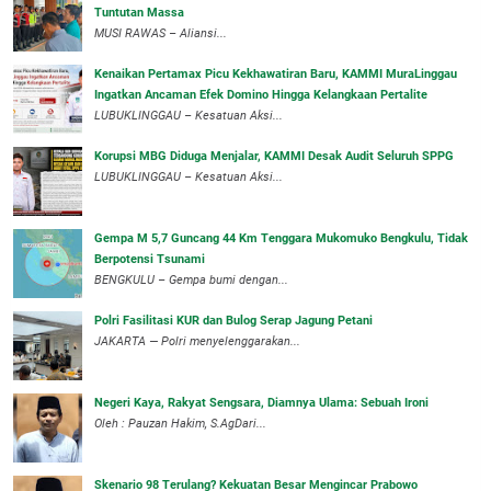
Tuntutan Massa
MUSI RAWAS – Aliansi...
‎Kenaikan Pertamax Picu Kekhawatiran Baru, KAMMI MuraLinggau
Ingatkan Ancaman Efek Domino Hingga Kelangkaan Pertalite
‎LUBUKLINGGAU – Kesatuan Aksi...
Korupsi MBG Diduga Menjalar, KAMMI Desak Audit Seluruh SPPG
‎LUBUKLINGGAU – Kesatuan Aksi...
Gempa M 5,7 Guncang 44 Km Tenggara Mukomuko Bengkulu, Tidak
Berpotensi Tsunami
BENGKULU – Gempa bumi dengan...
Polri Fasilitasi KUR dan Bulog Serap Jagung Petani
JAKARTA — Polri menyelenggarakan...
Negeri Kaya, Rakyat Sengsara, Diamnya Ulama: Sebuah Ironi
Oleh : Pauzan Hakim, S.AgDari...
Skenario 98 Terulang? Kekuatan Besar Mengincar Prabowo