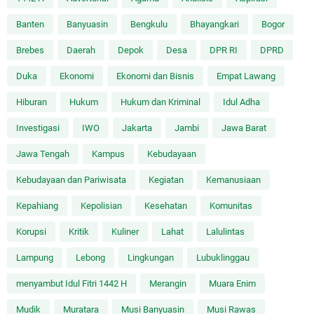
Banten
Banyuasin
Bengkulu
Bhayangkari
Bogor
Brebes
Daerah
Depok
Desa
DPR RI
DPRD
Duka
Ekonomi
Ekonomi dan Bisnis
Empat Lawang
Hiburan
Hukum
Hukum dan Kriminal
Idul Adha
Investigasi
IWO
Jakarta
Jambi
Jawa Barat
Jawa Tengah
Kampus
Kebudayaan
Kebudayaan dan Pariwisata
Kegiatan
Kemanusiaan
Kepahiang
Kepolisian
Kesehatan
Komunitas
Korupsi
Kritik
Kuliner
Lahat
Lalulintas
Lampung
Lebong
Lingkungan
Lubuklinggau
menyambut Idul Fitri 1442 H
Merangin
Muara Enim
Mudik
Muratara
Musi Banyuasin
Musi Rawas