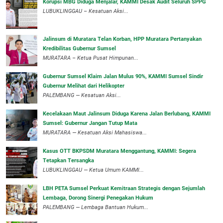
Korupsi MBG Diduga Menjalar, KAMMI Desak Audit Seluruh SPPG
‎LUBUKLINGGAU – Kesatuan Aksi...
‎Jalinsum di Muratara Telan Korban, HPP Muratara Pertanyakan
Kredibilitas Gubernur Sumsel
MURATARA – Ketua Pusat Himpunan...
‎Gubernur Sumsel Klaim Jalan Mulus 90%, KAMMI Sumsel Sindir
Gubernur Melihat dari Helikopter
‎PALEMBANG — Kesatuan Aksi...
‎Kecelakaan Maut Jalinsum Diduga Karena Jalan Berlubang, KAMMI
Sumsel: Gubernur Jangan Tutup Mata
‎MURATARA — Kesatuan Aksi Mahasiswa...
‎Kasus OTT BKPSDM Muratara Menggantung, KAMMI: Segera
Tetapkan Tersangka
‎LUBUKLINGGAU — Ketua Umum KAMMI...
LBH PETA Sumsel Perkuat Kemitraan Strategis dengan Sejumlah
Lembaga, Dorong Sinergi Penegakan Hukum
PALEMBANG — Lembaga Bantuan Hukum...