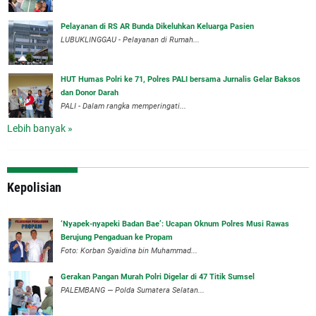
Pelayanan di RS AR Bunda Dikeluhkan Keluarga Pasien
LUBUKLINGGAU - Pelayanan di Rumah...
HUT Humas Polri ke 71, Polres PALI bersama Jurnalis Gelar Baksos
dan Donor Darah
PALI - Dalam rangka memperingati...
Lebih banyak »
Kepolisian
‘Nyapek-nyapeki Badan Bae’: Ucapan Oknum Polres Musi Rawas
Berujung Pengaduan ke Propam
Foto: Korban Syaidina bin Muhammad...
Gerakan Pangan Murah Polri Digelar di 47 Titik Sumsel
PALEMBANG — Polda Sumatera Selatan...