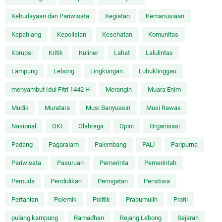
Kebudayaan dan Pariwisata
Kegiatan
Kemanusiaan
Kepahiang
Kepolisian
Kesehatan
Komunitas
Korupsi
Kritik
Kuliner
Lahat
Lalulintas
Lampung
Lebong
Lingkungan
Lubuklinggau
menyambut Idul Fitri 1442 H
Merangin
Muara Enim
Mudik
Muratara
Musi Banyuasin
Musi Rawas
Nasional
OKI
Olahraga
Opini
Organisasi
Padang
Pagaralam
Palembang
PALI
Paripurna
Pariwisata
Pasuruan
Pemerinta
Pemerintah
Pemuda
Pendidikan
Peringatan
Peristiwa
Pertanian
Polemik
Politik
Prabumulih
Profil
pulang kampung
Ramadhan
Rejang Lebong
Sejarah