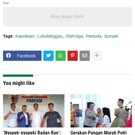
Iklan
Iklan Anda Disini
Tags:
Kepolisian
Lubuklinggau
Olahraga
Pemuda
Sumsel
Facebook
You might like
‘Nyapek-nyapeki Badan Bae’:
Gerakan Pangan Murah Polri