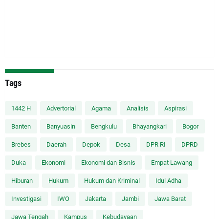
Tags
1442 H
Advertorial
Agama
Analisis
Aspirasi
Banten
Banyuasin
Bengkulu
Bhayangkari
Bogor
Brebes
Daerah
Depok
Desa
DPR RI
DPRD
Duka
Ekonomi
Ekonomi dan Bisnis
Empat Lawang
Hiburan
Hukum
Hukum dan Kriminal
Idul Adha
Investigasi
IWO
Jakarta
Jambi
Jawa Barat
Jawa Tengah
Kampus
Kebudayaan