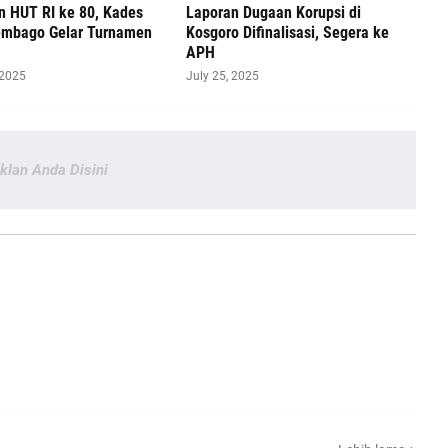
n HUT RI ke 80, Kades
Laporan Dugaan Korupsi di
embago Gelar Turnamen
Kosgoro Difinalisasi, Segera ke
APH
 2025
July 25, 2025
Iklan Anda Disini