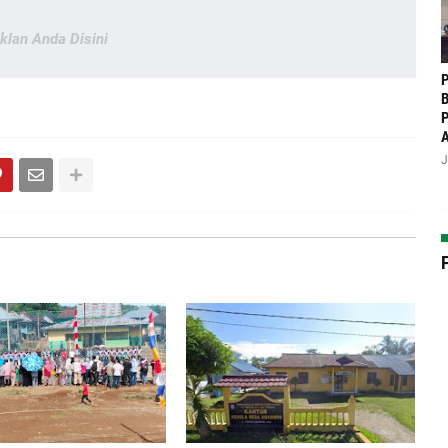
Iklan Anda Disini
P
B
P
J