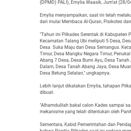
(DPMD) PALI), Emylia Waasik, Jum'at (28/04
Emylia menyampaikan, saat ini telah melak
dari mulai Membaca Al-Quran, Pisikotes dan
"Tahun ini Pilkades Serentak di Kabupaten 
Kecamatan Talang Ubi meliputi 5 Desa, Des
Desa Suka Maju dan Desa Semangus. Kecam
Timur, Desa Mangku Negara Timur, Penuka
Abang 7 Desa, Desa Bumi Ayu, Desa Tanah 
Dalam, Desa Tanah Abang Jaya, Desa Muar
Desa Betung Selatan," ungkapnya.
Lebih lanjut dikatakan Emylia, tahapan Pil
dibuat.
"Alhamdulilah bakal calon Kades sampai saa
mekanisme yang telah ditentukan oleh Paniti
Sementara, Kabid Pemerintahan dan Pend
bahwa Panitia Pilkades saat ini sedang menu