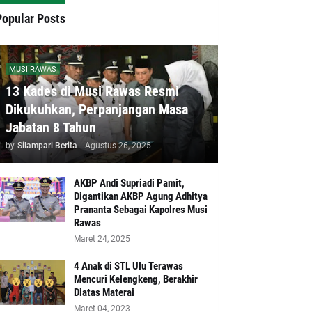
Popular Posts
MUSI RAWAS
13 Kades di Musi Rawas Resmi
Dikukuhkan, Perpanjangan Masa
Jabatan 8 Tahun
by
Silampari Berita
-
Agustus 26, 2025
AKBP Andi Supriadi Pamit,
Digantikan AKBP Agung Adhitya
Prananta Sebagai Kapolres Musi
Rawas
Maret 24, 2025
4 Anak di STL Ulu Terawas
Mencuri Kelengkeng, Berakhir
Diatas Materai
Maret 04, 2023