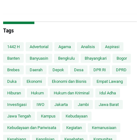
Tags
1442 H
Advertorial
Agama
Analisis
Aspirasi
Banten
Banyuasin
Bengkulu
Bhayangkari
Bogor
Brebes
Daerah
Depok
Desa
DPR RI
DPRD
Duka
Ekonomi
Ekonomi dan Bisnis
Empat Lawang
Hiburan
Hukum
Hukum dan Kriminal
Idul Adha
Investigasi
IWO
Jakarta
Jambi
Jawa Barat
Jawa Tengah
Kampus
Kebudayaan
Kebudayaan dan Pariwisata
Kegiatan
Kemanusiaan
Kepahiang
Kepolisian
Kesehatan
Komunitas