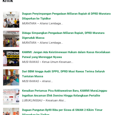
Kritik
‎Dugaan Penyimpangan Pengadaan Miliaran Rupiah di DPRD Muratara
Dilaporkan ke Tipidkor
‎MURATARA – Aliansi Lembaga...
Diduga Simpangkan Pengadaan Miliaran Rupiah, DPRD Muratara
Digeruduk Massa
‎MURATARA – Aliansi Lembaga...
‎KAMMI: Jangan Ada Keistimewaan Hukum dalam Kasus Kecelakaan
Patwal yang Merenggut Nyawa
‎MUSI RAWAS – Ketua Umum Kesatuan...
Dari BBM hingga Audit SPPG, DPRD Musi Rawas Terima Seluruh
Tuntutan Massa
MUSI RAWAS – Aliansi...
‎Kenaikan Pertamax Picu Kekhawatiran Baru, KAMMI MuraLinggau
Ingatkan Ancaman Efek Domino Hingga Kelangkaan Pertalite
‎LUBUKLINGGAU – Kesatuan Aksi...
Dugaan Pungutan Rp90 Ribu per Siswa di SMAN 2 Kikim Timur
Dilaporkan ke Tipikor