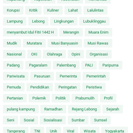
Korupsi
Kritik
Kuliner
Lahat
Lalulintas
Lampung
Lebong
Lingkungan
Lubuklinggau
menyambut Idul Fitri 1442 H
Merangin
Muara Enim
Mudik
Muratara
Musi Banyuasin
Musi Rawas
Nasional
OKI
Olahraga
Opini
Organisasi
Padang
Pagaralam
Palembang
PALI
Paripurna
Pariwisata
Pasuruan
Pemerinta
Pemerintah
Pemuda
Pendidikan
Peringatan
Peristiwa
Pertanian
Polemik
Politik
Prabumulih
Profil
pulang kampung
Ramadhan
Rejang Lebong
Sejarah
Seni
Sosial
Sosialisasi
Sumbar
Sumsel
Tangerang
TNI
Unik
Viral
Wisata
Yogyakarta