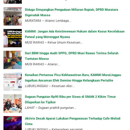
Diduga Simpangkan Pengadaan Miliaran Rupiah, DPRD Muratara
Digeruduk Massa
‎MURATARA – Aliansi Lembaga...
‎KAMMI: Jangan Ada Keistimewaan Hukum dalam Kasus Kecelakaan
Patwal yang Merenggut Nyawa
‎MUSI RAWAS – Ketua Umum Kesatuan...
Dari BBM hingga Audit SPPG, DPRD Musi Rawas Terima Seluruh
Tuntutan Massa
MUSI RAWAS – Aliansi...
‎Kenaikan Pertamax Picu Kekhawatiran Baru, KAMMI MuraLinggau
Ingatkan Ancaman Efek Domino Hingga Kelangkaan Pertalite
‎LUBUKLINGGAU – Kesatuan Aksi...
Dugaan Pungutan Rp90 Ribu per Siswa di SMAN 2 Kikim Timur
Dilaporkan ke Tipikor
LAHAT – Dugaan praktik pungutan...
Aktivis Desak Aparat Lakukan Pengawasan Terhadap Cafe Melodi
Cinta
LUBUKLINGGAU – Keberadaan sejumlah...