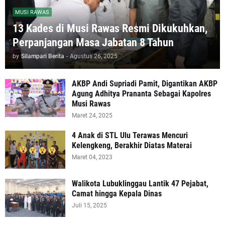
MUSI RAWAS
13 Kades di Musi Rawas Resmi Dikukuhkan,
Perpanjangan Masa Jabatan 8 Tahun
by
Silampari Berita
-
Agustus 26, 2025
AKBP Andi Supriadi Pamit, Digantikan AKBP
Agung Adhitya Prananta Sebagai Kapolres
Musi Rawas
Maret 24, 2025
4 Anak di STL Ulu Terawas Mencuri
Kelengkeng, Berakhir Diatas Materai
Maret 04, 2023
Walikota Lubuklinggau Lantik 47 Pejabat,
Camat hingga Kepala Dinas
Juli 15, 2025