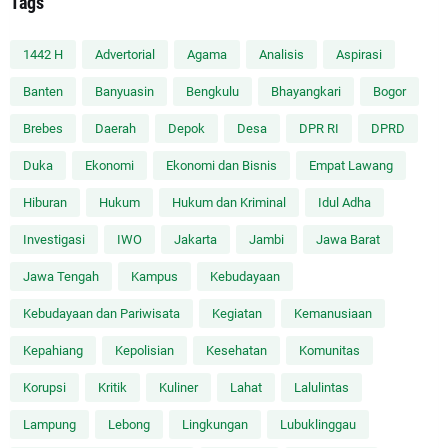
Tags
1442 H
Advertorial
Agama
Analisis
Aspirasi
Banten
Banyuasin
Bengkulu
Bhayangkari
Bogor
Brebes
Daerah
Depok
Desa
DPR RI
DPRD
Duka
Ekonomi
Ekonomi dan Bisnis
Empat Lawang
Hiburan
Hukum
Hukum dan Kriminal
Idul Adha
Investigasi
IWO
Jakarta
Jambi
Jawa Barat
Jawa Tengah
Kampus
Kebudayaan
Kebudayaan dan Pariwisata
Kegiatan
Kemanusiaan
Kepahiang
Kepolisian
Kesehatan
Komunitas
Korupsi
Kritik
Kuliner
Lahat
Lalulintas
Lampung
Lebong
Lingkungan
Lubuklinggau