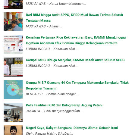
‎MUSI RAWAS – Ketua Umum Kesatuan...
Dari BBM hingga Audit SPPG, DPRD Musi Rawas Terima Seluruh
Tuntutan Massa
MUSI RAWAS – Aliansi...
‎Kenaikan Pertamax Picu Kekhawatiran Baru, KAMMI MuraLinggau
Ingatkan Ancaman Efek Domino Hingga Kelangkaan Pertalite
‎LUBUKLINGGAU – Kesatuan Aksi...
Korupsi MBG Diduga Menjalar, KAMMI Desak Audit Seluruh SPPG
‎LUBUKLINGGAU – Kesatuan Aksi...
Gempa M 5,7 Guncang 44 Km Tenggara Mukomuko Bengkulu, Tidak
Berpotensi Tsunami
BENGKULU – Gempa bumi dengan...
Polri Fasilitasi KUR dan Bulog Serap Jagung Petani
JAKARTA — Polri menyelenggarakan...
Negeri Kaya, Rakyat Sengsara, Diamnya Ulama: Sebuah Ironi
Oleh : Pauzan Hakim, S.AgDari...