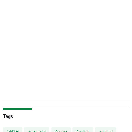
Tags
1442 H
Advertorial
Agama
Analisis
Aspirasi