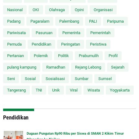
Nasional
OKI
Olahraga
Opini
Organisasi
Padang
Pagaralam
Palembang
PALI
Paripurna
Pariwisata
Pasuruan
Pemerinta
Pemerintah
Pemuda
Pendidikan
Peringatan
Peristiwa
Pertanian
Polemik
Politik
Prabumulih
Profil
pulang kampung
Ramadhan
Rejang Lebong
Sejarah
Seni
Sosial
Sosialisasi
Sumbar
Sumsel
Tangerang
TNI
Unik
Viral
Wisata
Yogyakarta
Pendidikan
Dugaan Pungutan Rp90 Ribu per Siswa di SMAN 2 Kikim Timur