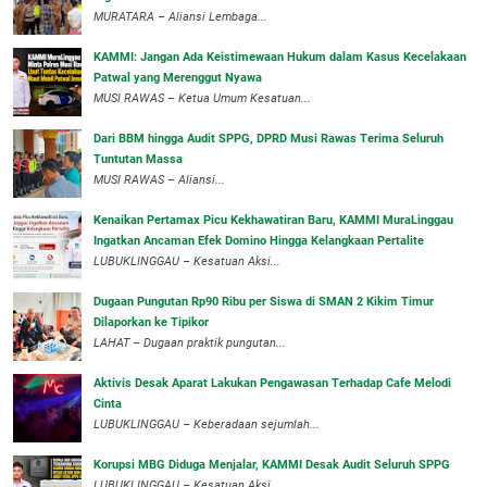
‎MURATARA – Aliansi Lembaga...
‎KAMMI: Jangan Ada Keistimewaan Hukum dalam Kasus Kecelakaan
Patwal yang Merenggut Nyawa
‎MUSI RAWAS – Ketua Umum Kesatuan...
Dari BBM hingga Audit SPPG, DPRD Musi Rawas Terima Seluruh
Tuntutan Massa
MUSI RAWAS – Aliansi...
‎Kenaikan Pertamax Picu Kekhawatiran Baru, KAMMI MuraLinggau
Ingatkan Ancaman Efek Domino Hingga Kelangkaan Pertalite
‎LUBUKLINGGAU – Kesatuan Aksi...
Dugaan Pungutan Rp90 Ribu per Siswa di SMAN 2 Kikim Timur
Dilaporkan ke Tipikor
LAHAT – Dugaan praktik pungutan...
Aktivis Desak Aparat Lakukan Pengawasan Terhadap Cafe Melodi
Cinta
LUBUKLINGGAU – Keberadaan sejumlah...
Korupsi MBG Diduga Menjalar, KAMMI Desak Audit Seluruh SPPG
‎LUBUKLINGGAU – Kesatuan Aksi...