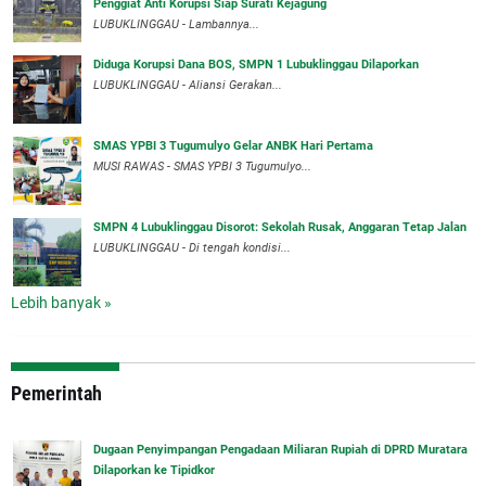
Penggiat Anti Korupsi Siap Surati Kejagung
LUBUKLINGGAU - Lambannya...
Diduga Korupsi Dana BOS, SMPN 1 Lubuklinggau Dilaporkan
LUBUKLINGGAU - Aliansi Gerakan...
SMAS YPBI 3 Tugumulyo Gelar ANBK Hari Pertama
MUSI RAWAS - SMAS YPBI 3 Tugumulyo...
SMPN 4 Lubuklinggau Disorot: Sekolah Rusak, Anggaran Tetap Jalan
LUBUKLINGGAU - Di tengah kondisi...
Lebih banyak »
Pemerintah
‎Dugaan Penyimpangan Pengadaan Miliaran Rupiah di DPRD Muratara
Dilaporkan ke Tipidkor