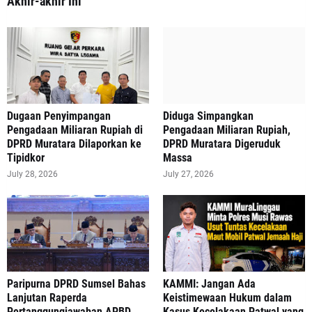
Akhir-akhir Ini
‎Dugaan Penyimpangan
Diduga Simpangkan
Pengadaan Miliaran Rupiah di
Pengadaan Miliaran Rupiah,
DPRD Muratara Dilaporkan ke
DPRD Muratara Digeruduk
Tipidkor
Massa
July 28, 2026
July 27, 2026
Paripurna DPRD Sumsel Bahas
‎KAMMI: Jangan Ada
Lanjutan Raperda
Keistimewaan Hukum dalam
Pertanggungjawaban APBD
Kasus Kecelakaan Patwal yang