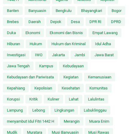
Banten
Banyuasin
Bengkulu
Bhayangkari
Bogor
Brebes
Daerah
Depok
Desa
DPR RI
DPRD
Duka
Ekonomi
Ekonomi dan Bisnis
Empat Lawang
Hiburan
Hukum
Hukum dan Kriminal
Idul Adha
Investigasi
IWO
Jakarta
Jambi
Jawa Barat
Jawa Tengah
Kampus
Kebudayaan
Kebudayaan dan Pariwisata
Kegiatan
Kemanusiaan
Kepahiang
Kepolisian
Kesehatan
Komunitas
Korupsi
Kritik
Kuliner
Lahat
Lalulintas
Lampung
Lebong
Lingkungan
Lubuklinggau
menyambut Idul Fitri 1442 H
Merangin
Muara Enim
Mudik
Muratara
Musi Banyuasin
Musi Rawas