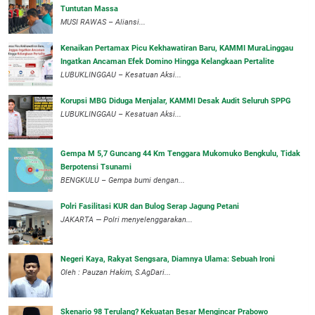
Tuntutan Massa
MUSI RAWAS – Aliansi...
‎Kenaikan Pertamax Picu Kekhawatiran Baru, KAMMI MuraLinggau
Ingatkan Ancaman Efek Domino Hingga Kelangkaan Pertalite
‎LUBUKLINGGAU – Kesatuan Aksi...
Korupsi MBG Diduga Menjalar, KAMMI Desak Audit Seluruh SPPG
‎LUBUKLINGGAU – Kesatuan Aksi...
Gempa M 5,7 Guncang 44 Km Tenggara Mukomuko Bengkulu, Tidak
Berpotensi Tsunami
BENGKULU – Gempa bumi dengan...
Polri Fasilitasi KUR dan Bulog Serap Jagung Petani
JAKARTA — Polri menyelenggarakan...
Negeri Kaya, Rakyat Sengsara, Diamnya Ulama: Sebuah Ironi
Oleh : Pauzan Hakim, S.AgDari...
Skenario 98 Terulang? Kekuatan Besar Mengincar Prabowo