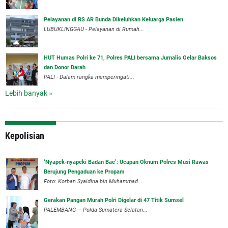
Pelayanan di RS AR Bunda Dikeluhkan Keluarga Pasien
LUBUKLINGGAU - Pelayanan di Rumah...
HUT Humas Polri ke 71, Polres PALI bersama Jurnalis Gelar Baksos
dan Donor Darah
PALI - Dalam rangka memperingati...
Lebih banyak »
Kepolisian
‘Nyapek-nyapeki Badan Bae’: Ucapan Oknum Polres Musi Rawas
Berujung Pengaduan ke Propam
Foto: Korban Syaidina bin Muhammad...
Gerakan Pangan Murah Polri Digelar di 47 Titik Sumsel
PALEMBANG — Polda Sumatera Selatan...