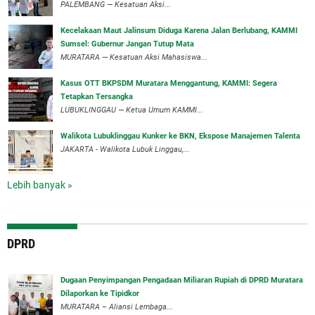
‎PALEMBANG — Kesatuan Aksi...
‎Kecelakaan Maut Jalinsum Diduga Karena Jalan Berlubang, KAMMI
Sumsel: Gubernur Jangan Tutup Mata
‎MURATARA — Kesatuan Aksi Mahasiswa...
‎Kasus OTT BKPSDM Muratara Menggantung, KAMMI: Segera
Tetapkan Tersangka
‎LUBUKLINGGAU — Ketua Umum KAMMI...
Walikota Lubuklinggau Kunker ke BKN, Ekspose Manajemen Talenta
JAKARTA - Walikota Lubuk Linggau,...
Lebih banyak »
DPRD
‎Dugaan Penyimpangan Pengadaan Miliaran Rupiah di DPRD Muratara
Dilaporkan ke Tipidkor
‎MURATARA – Aliansi Lembaga...