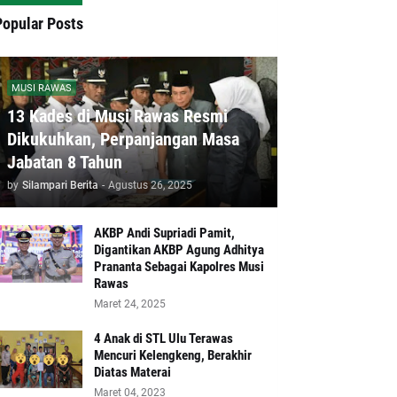
Popular Posts
MUSI RAWAS
13 Kades di Musi Rawas Resmi
Dikukuhkan, Perpanjangan Masa
Jabatan 8 Tahun
by
Silampari Berita
-
Agustus 26, 2025
AKBP Andi Supriadi Pamit,
Digantikan AKBP Agung Adhitya
Prananta Sebagai Kapolres Musi
Rawas
Maret 24, 2025
4 Anak di STL Ulu Terawas
Mencuri Kelengkeng, Berakhir
Diatas Materai
Maret 04, 2023