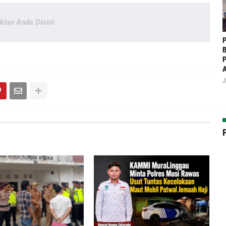
Iklan Anda Disini
P
B
P
J