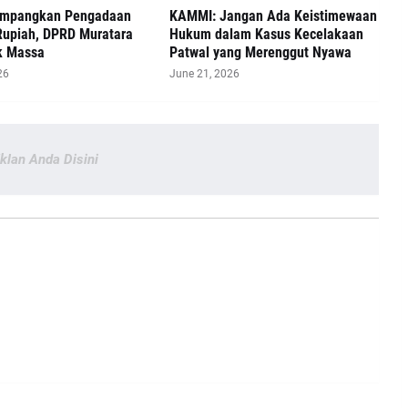
impangkan Pengadaan
‎KAMMI: Jangan Ada Keistimewaan
Rupiah, DPRD Muratara
Hukum dalam Kasus Kecelakaan
k Massa
Patwal yang Merenggut Nyawa
26
June 21, 2026
Iklan Anda Disini