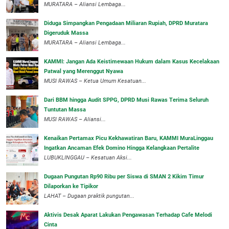
‎MURATARA – Aliansi Lembaga...
Diduga Simpangkan Pengadaan Miliaran Rupiah, DPRD Muratara
Digeruduk Massa
‎MURATARA – Aliansi Lembaga...
‎KAMMI: Jangan Ada Keistimewaan Hukum dalam Kasus Kecelakaan
Patwal yang Merenggut Nyawa
‎MUSI RAWAS – Ketua Umum Kesatuan...
Dari BBM hingga Audit SPPG, DPRD Musi Rawas Terima Seluruh
Tuntutan Massa
MUSI RAWAS – Aliansi...
‎Kenaikan Pertamax Picu Kekhawatiran Baru, KAMMI MuraLinggau
Ingatkan Ancaman Efek Domino Hingga Kelangkaan Pertalite
‎LUBUKLINGGAU – Kesatuan Aksi...
Dugaan Pungutan Rp90 Ribu per Siswa di SMAN 2 Kikim Timur
Dilaporkan ke Tipikor
LAHAT – Dugaan praktik pungutan...
Aktivis Desak Aparat Lakukan Pengawasan Terhadap Cafe Melodi
Cinta