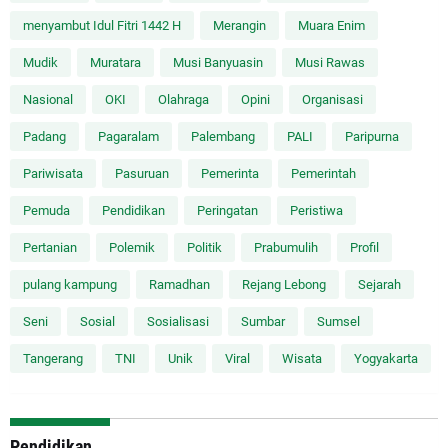
menyambut Idul Fitri 1442 H
Merangin
Muara Enim
Mudik
Muratara
Musi Banyuasin
Musi Rawas
Nasional
OKI
Olahraga
Opini
Organisasi
Padang
Pagaralam
Palembang
PALI
Paripurna
Pariwisata
Pasuruan
Pemerinta
Pemerintah
Pemuda
Pendidikan
Peringatan
Peristiwa
Pertanian
Polemik
Politik
Prabumulih
Profil
pulang kampung
Ramadhan
Rejang Lebong
Sejarah
Seni
Sosial
Sosialisasi
Sumbar
Sumsel
Tangerang
TNI
Unik
Viral
Wisata
Yogyakarta
Pendidikan