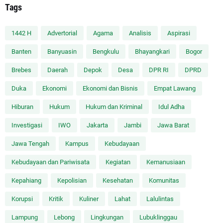
Tags
1442 H
Advertorial
Agama
Analisis
Aspirasi
Banten
Banyuasin
Bengkulu
Bhayangkari
Bogor
Brebes
Daerah
Depok
Desa
DPR RI
DPRD
Duka
Ekonomi
Ekonomi dan Bisnis
Empat Lawang
Hiburan
Hukum
Hukum dan Kriminal
Idul Adha
Investigasi
IWO
Jakarta
Jambi
Jawa Barat
Jawa Tengah
Kampus
Kebudayaan
Kebudayaan dan Pariwisata
Kegiatan
Kemanusiaan
Kepahiang
Kepolisian
Kesehatan
Komunitas
Korupsi
Kritik
Kuliner
Lahat
Lalulintas
Lampung
Lebong
Lingkungan
Lubuklinggau