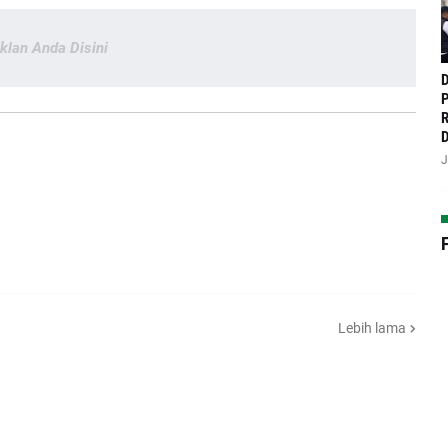
Iklan Anda Disini
D
P
R
D
J
Lebih lama