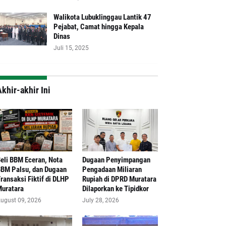
Walikota Lubuklinggau Lantik 47
Pejabat, Camat hingga Kepala
Dinas
Juli 15, 2025
khir-akhir Ini
Beli BBM Eceran, Nota
‎Dugaan Penyimpangan
BM Palsu, dan Dugaan
Pengadaan Miliaran
ransaksi Fiktif di DLHP
Rupiah di DPRD Muratara
uratara
Dilaporkan ke Tipidkor
ugust 09, 2026
July 28, 2026