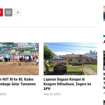
A
‎
B
n HUT RI ke 80, Kades
Laporan Dugaan Korupsi di
T
embago Gelar Turnamen
Kosgoro Difinalisasi, Segera ke
M
APH
A
 2025
July 25, 2025