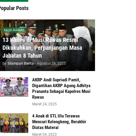
Popular Posts
MUSI RAWAS
13 Kades di Musi Rawas Resmi
Dikukuhkan, Perpanjangan Masa
Jabatan 8 Tahun
by
Silampari Berita
-
Agustus 26, 2025
AKBP Andi Supriadi Pamit,
Digantikan AKBP Agung Adhitya
Prananta Sebagai Kapolres Musi
Rawas
Maret 24, 2025
4 Anak di STL Ulu Terawas
Mencuri Kelengkeng, Berakhir
Diatas Materai
Maret 04, 2023