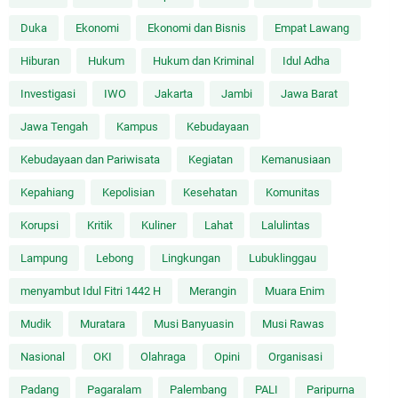
Duka
Ekonomi
Ekonomi dan Bisnis
Empat Lawang
Hiburan
Hukum
Hukum dan Kriminal
Idul Adha
Investigasi
IWO
Jakarta
Jambi
Jawa Barat
Jawa Tengah
Kampus
Kebudayaan
Kebudayaan dan Pariwisata
Kegiatan
Kemanusiaan
Kepahiang
Kepolisian
Kesehatan
Komunitas
Korupsi
Kritik
Kuliner
Lahat
Lalulintas
Lampung
Lebong
Lingkungan
Lubuklinggau
menyambut Idul Fitri 1442 H
Merangin
Muara Enim
Mudik
Muratara
Musi Banyuasin
Musi Rawas
Nasional
OKI
Olahraga
Opini
Organisasi
Padang
Pagaralam
Palembang
PALI
Paripurna