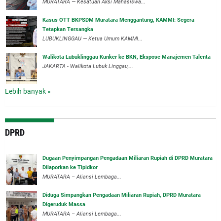
‎MURATARA — Kesatuan Aksi Mahasiswa...
‎Kasus OTT BKPSDM Muratara Menggantung, KAMMI: Segera
Tetapkan Tersangka
‎LUBUKLINGGAU — Ketua Umum KAMMI...
Walikota Lubuklinggau Kunker ke BKN, Ekspose Manajemen Talenta
JAKARTA - Walikota Lubuk Linggau,...
Lebih banyak »
DPRD
‎Dugaan Penyimpangan Pengadaan Miliaran Rupiah di DPRD Muratara
Dilaporkan ke Tipidkor
‎MURATARA – Aliansi Lembaga...
Diduga Simpangkan Pengadaan Miliaran Rupiah, DPRD Muratara
Digeruduk Massa
‎MURATARA – Aliansi Lembaga...