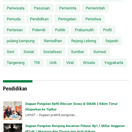
Pariwisata
Pasuruan
Pemerinta
Pemerintah
Pemuda
Pendidikan
Peringatan
Peristiwa
Pertanian
Polemik
Politik
Prabumulih
Profil
pulang kampung
Ramadhan
Rejang Lebong
Sejarah
Seni
Sosial
Sosialisasi
Sumbar
Sumsel
Tangerang
TNI
Unik
Viral
Wisata
Yogyakarta
Pendidikan
Dugaan Pungutan Rp90 Ribu per Siswa di SMAN 2 Kikim Timur
Dilaporkan ke Tipikor
LAHAT – Dugaan praktik pungutan...
Dugaan Pungutan Berujung Ancaman Pidana: Rp1,1 Miliar Anggaran
MTsN 1 Muratara Kini Disorot dari Arah Hukum