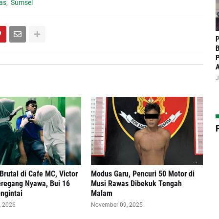
as
Sumsel
P
B
P
J
rutal di Cafe MC, Victor
Modus Garu, Pencuri 50 Motor di
eregang Nyawa, Bui 16
Musi Rawas Dibekuk Tengah
ngintai
Malam
, 2026
November 09, 2025