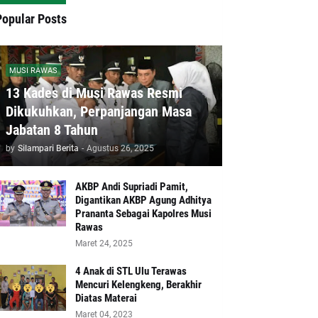
Popular Posts
MUSI RAWAS
13 Kades di Musi Rawas Resmi
Dikukuhkan, Perpanjangan Masa
Jabatan 8 Tahun
by
Silampari Berita
-
Agustus 26, 2025
AKBP Andi Supriadi Pamit,
Digantikan AKBP Agung Adhitya
Prananta Sebagai Kapolres Musi
Rawas
Maret 24, 2025
4 Anak di STL Ulu Terawas
Mencuri Kelengkeng, Berakhir
Diatas Materai
Maret 04, 2023