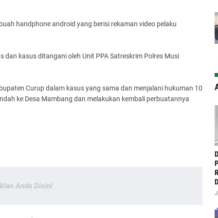
 buah handphone android yang berisi rekaman video pelaku
s dan kasus ditangani oleh Unit PPA Satreskrim Polres Musi
A
 Kabupaten Curup dalam kasus yang sama dan menjalani hukuman 10
u pindah ke Desa Mambang dan melakukan kembali perbuatannya
‎
P
R
D
Iklan Anda Disini
J