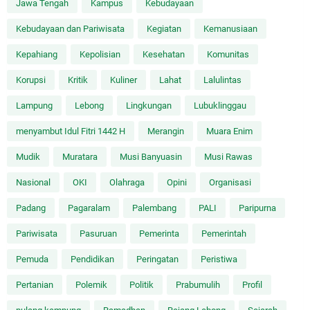
Jawa Tengah
Kampus
Kebudayaan
Kebudayaan dan Pariwisata
Kegiatan
Kemanusiaan
Kepahiang
Kepolisian
Kesehatan
Komunitas
Korupsi
Kritik
Kuliner
Lahat
Lalulintas
Lampung
Lebong
Lingkungan
Lubuklinggau
menyambut Idul Fitri 1442 H
Merangin
Muara Enim
Mudik
Muratara
Musi Banyuasin
Musi Rawas
Nasional
OKI
Olahraga
Opini
Organisasi
Padang
Pagaralam
Palembang
PALI
Paripurna
Pariwisata
Pasuruan
Pemerinta
Pemerintah
Pemuda
Pendidikan
Peringatan
Peristiwa
Pertanian
Polemik
Politik
Prabumulih
Profil