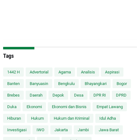
Tags
1442 H
Advertorial
Agama
Analisis
Aspirasi
Banten
Banyuasin
Bengkulu
Bhayangkari
Bogor
Brebes
Daerah
Depok
Desa
DPR RI
DPRD
Duka
Ekonomi
Ekonomi dan Bisnis
Empat Lawang
Hiburan
Hukum
Hukum dan Kriminal
Idul Adha
Investigasi
IWO
Jakarta
Jambi
Jawa Barat