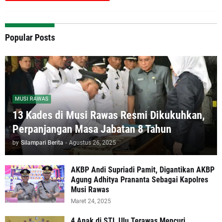
Popular Posts
MUSI RAWAS
13 Kades di Musi Rawas Resmi Dikukuhkan,
Perpanjangan Masa Jabatan 8 Tahun
by
Silampari Berita
-
Agustus 26, 2025
AKBP Andi Supriadi Pamit, Digantikan AKBP
Agung Adhitya Prananta Sebagai Kapolres
Musi Rawas
Maret 24, 2025
4 Anak di STL Ulu Terawas Mencuri