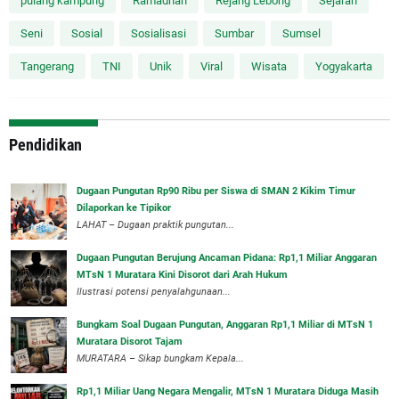
pulang kampung
Ramadhan
Rejang Lebong
Sejarah
Seni
Sosial
Sosialisasi
Sumbar
Sumsel
Tangerang
TNI
Unik
Viral
Wisata
Yogyakarta
Pendidikan
Dugaan Pungutan Rp90 Ribu per Siswa di SMAN 2 Kikim Timur
Dilaporkan ke Tipikor
LAHAT – Dugaan praktik pungutan...
Dugaan Pungutan Berujung Ancaman Pidana: Rp1,1 Miliar Anggaran
MTsN 1 Muratara Kini Disorot dari Arah Hukum
Ilustrasi potensi penyalahgunaan...
Bungkam Soal Dugaan Pungutan, Anggaran Rp1,1 Miliar di MTsN 1
Muratara Disorot Tajam
‎MURATARA – Sikap bungkam Kepala...
‎Rp1,1 Miliar Uang Negara Mengalir, MTsN 1 Muratara Diduga Masih