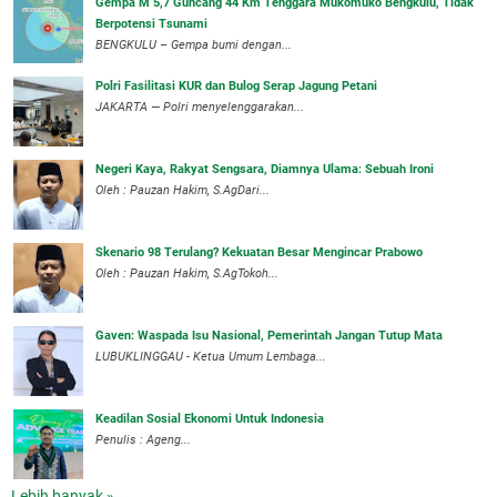
Gempa M 5,7 Guncang 44 Km Tenggara Mukomuko Bengkulu, Tidak
Berpotensi Tsunami
BENGKULU – Gempa bumi dengan...
Polri Fasilitasi KUR dan Bulog Serap Jagung Petani
JAKARTA — Polri menyelenggarakan...
Negeri Kaya, Rakyat Sengsara, Diamnya Ulama: Sebuah Ironi
Oleh : Pauzan Hakim, S.AgDari...
Skenario 98 Terulang? Kekuatan Besar Mengincar Prabowo
Oleh : Pauzan Hakim, S.AgTokoh...
Gaven: Waspada Isu Nasional, Pemerintah Jangan Tutup Mata
LUBUKLINGGAU - Ketua Umum Lembaga...
Keadilan Sosial Ekonomi Untuk Indonesia
Penulis : Ageng...
Lebih banyak »