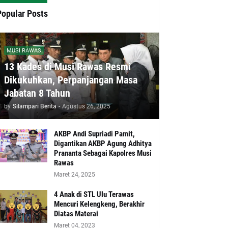
Popular Posts
MUSI RAWAS
13 Kades di Musi Rawas Resmi
Dikukuhkan, Perpanjangan Masa
Jabatan 8 Tahun
by
Silampari Berita
-
Agustus 26, 2025
AKBP Andi Supriadi Pamit,
Digantikan AKBP Agung Adhitya
Prananta Sebagai Kapolres Musi
Rawas
Maret 24, 2025
4 Anak di STL Ulu Terawas
Mencuri Kelengkeng, Berakhir
Diatas Materai
Maret 04, 2023