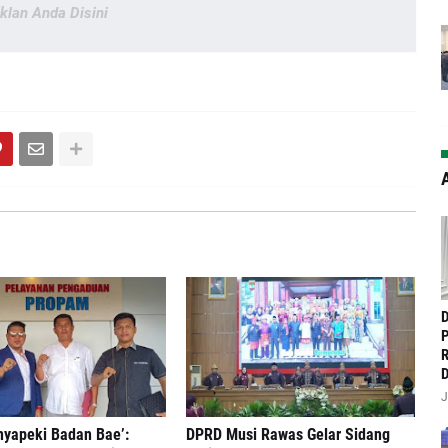
Iklan Anda Disini
A
‎
P
R
D
J
nyapeki Badan Bae’:
DPRD Musi Rawas Gelar Sidang