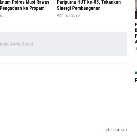
knum Polres Musi Rawas
Paripurna HUT ke-83, Tekankan
 Pengaduan ke Propam
Sinergi Pembangunan
026
April 20, 2026
P
B
P
Iklan Anda Disini
J
Lebih lama