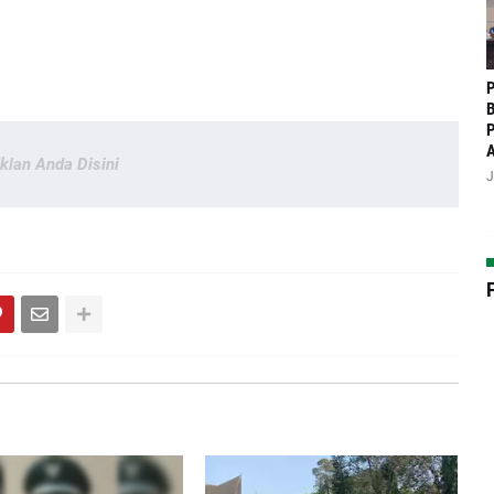
P
B
P
Iklan Anda Disini
J