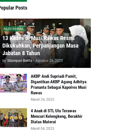
Popular Posts
MUSI RAWAS
13 Kades di Musi Rawas Resmi
Dikukuhkan, Perpanjangan Masa
Jabatan 8 Tahun
by
Silampari Berita
-
Agustus 26, 2025
AKBP Andi Supriadi Pamit,
Digantikan AKBP Agung Adhitya
Prananta Sebagai Kapolres Musi
Rawas
Maret 24, 2025
4 Anak di STL Ulu Terawas
Mencuri Kelengkeng, Berakhir
Diatas Materai
Maret 04, 2023