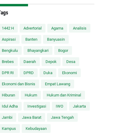
Tags
1442 H
Advertorial
Agama
Analisis
Aspirasi
Banten
Banyuasin
Bengkulu
Bhayangkari
Bogor
Brebes
Daerah
Depok
Desa
DPR RI
DPRD
Duka
Ekonomi
Ekonomi dan Bisnis
Empat Lawang
Hiburan
Hukum
Hukum dan Kriminal
Idul Adha
Investigasi
IWO
Jakarta
Jambi
Jawa Barat
Jawa Tengah
Kampus
Kebudayaan