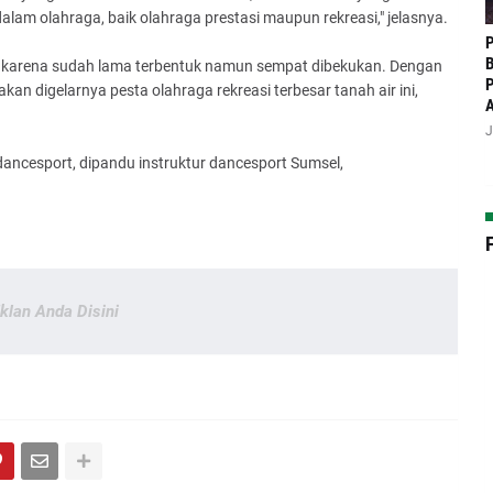
lam olahraga, baik olahraga prestasi maupun rekreasi," jelasnya.
P
B
u, karena sudah lama terbentuk namun sempat dibekukan. Dengan
P
an digelarnya pesta olahraga rekreasi terbesar tanah air ini,
J
ancesport, dipandu instruktur dancesport Sumsel,
Iklan Anda Disini