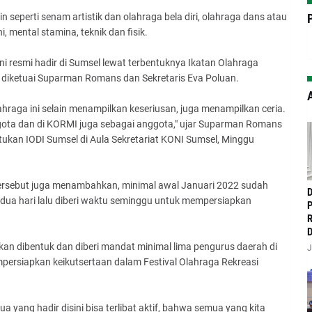
seperti senam artistik dan olahraga bela diri, olahraga dans atau
 mental stamina, teknik dan fisik.
ni resmi hadir di Sumsel lewat terbentuknya Ikatan Olahraga
g diketuai Suparman Romans dan Sekretaris Eva Poluan.
A
hraga ini selain menampilkan keseriusan, juga menampilkan ceria.
nggota dan di KORMI juga sebagai anggota," ujar Suparman Romans
kan IODI Sumsel di Aula Sekretariat KONI Sumsel, Minggu
tersebut juga menambahkan, minimal awal Januari 2022 sudah
‎
 dua hari lalu diberi waktu seminggu untuk mempersiapkan
P
R
D
akan dibentuk dan diberi mandat minimal lima pengurus daerah di
J
ersiapkan keikutsertaan dalam Festival Olahraga Rekreasi
yang hadir disini bisa terlibat aktif, bahwa semua yang kita