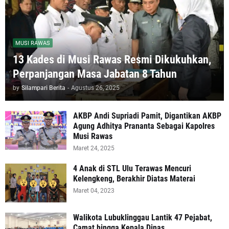
MUSI RAWAS
13 Kades di Musi Rawas Resmi Dikukuhkan,
Perpanjangan Masa Jabatan 8 Tahun
by
Silampari Berita
-
Agustus 26, 2025
AKBP Andi Supriadi Pamit, Digantikan AKBP
Agung Adhitya Prananta Sebagai Kapolres
Musi Rawas
Maret 24, 2025
4 Anak di STL Ulu Terawas Mencuri
Kelengkeng, Berakhir Diatas Materai
Maret 04, 2023
Walikota Lubuklinggau Lantik 47 Pejabat,
Camat hingga Kepala Dinas