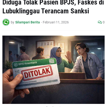
Diduga Tolak Pasien BPJS, Faskes di
Lubuklinggau Terancam Sanksi
by
Silampari Berita
-
Februari 11, 2026
0