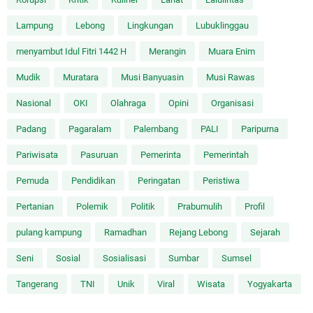
Lampung
Lebong
Lingkungan
Lubuklinggau
menyambut Idul Fitri 1442 H
Merangin
Muara Enim
Mudik
Muratara
Musi Banyuasin
Musi Rawas
Nasional
OKI
Olahraga
Opini
Organisasi
Padang
Pagaralam
Palembang
PALI
Paripurna
Pariwisata
Pasuruan
Pemerinta
Pemerintah
Pemuda
Pendidikan
Peringatan
Peristiwa
Pertanian
Polemik
Politik
Prabumulih
Profil
pulang kampung
Ramadhan
Rejang Lebong
Sejarah
Seni
Sosial
Sosialisasi
Sumbar
Sumsel
Tangerang
TNI
Unik
Viral
Wisata
Yogyakarta