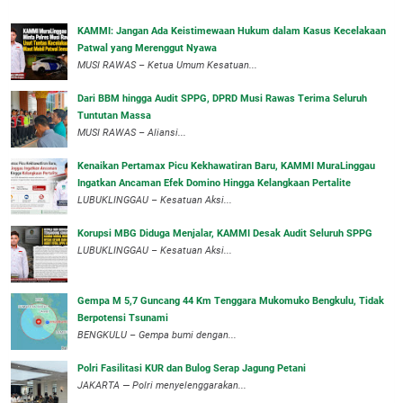
‎KAMMI: Jangan Ada Keistimewaan Hukum dalam Kasus Kecelakaan
Patwal yang Merenggut Nyawa
‎MUSI RAWAS – Ketua Umum Kesatuan...
Dari BBM hingga Audit SPPG, DPRD Musi Rawas Terima Seluruh
Tuntutan Massa
MUSI RAWAS – Aliansi...
‎Kenaikan Pertamax Picu Kekhawatiran Baru, KAMMI MuraLinggau
Ingatkan Ancaman Efek Domino Hingga Kelangkaan Pertalite
‎LUBUKLINGGAU – Kesatuan Aksi...
Korupsi MBG Diduga Menjalar, KAMMI Desak Audit Seluruh SPPG
‎LUBUKLINGGAU – Kesatuan Aksi...
Gempa M 5,7 Guncang 44 Km Tenggara Mukomuko Bengkulu, Tidak
Berpotensi Tsunami
BENGKULU – Gempa bumi dengan...
Polri Fasilitasi KUR dan Bulog Serap Jagung Petani
JAKARTA — Polri menyelenggarakan...