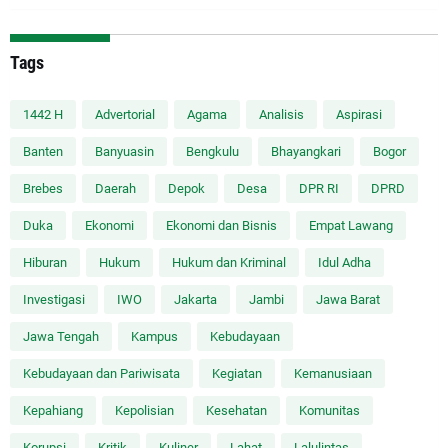
Tags
1442 H
Advertorial
Agama
Analisis
Aspirasi
Banten
Banyuasin
Bengkulu
Bhayangkari
Bogor
Brebes
Daerah
Depok
Desa
DPR RI
DPRD
Duka
Ekonomi
Ekonomi dan Bisnis
Empat Lawang
Hiburan
Hukum
Hukum dan Kriminal
Idul Adha
Investigasi
IWO
Jakarta
Jambi
Jawa Barat
Jawa Tengah
Kampus
Kebudayaan
Kebudayaan dan Pariwisata
Kegiatan
Kemanusiaan
Kepahiang
Kepolisian
Kesehatan
Komunitas
Korupsi
Kritik
Kuliner
Lahat
Lalulintas