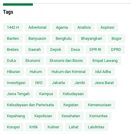
Tags
1442 H
Advertorial
Agama
Analisis
Aspirasi
Banten
Banyuasin
Bengkulu
Bhayangkari
Bogor
Brebes
Daerah
Depok
Desa
DPR RI
DPRD
Duka
Ekonomi
Ekonomi dan Bisnis
Empat Lawang
Hiburan
Hukum
Hukum dan Kriminal
Idul Adha
Investigasi
IWO
Jakarta
Jambi
Jawa Barat
Jawa Tengah
Kampus
Kebudayaan
Kebudayaan dan Pariwisata
Kegiatan
Kemanusiaan
Kepahiang
Kepolisian
Kesehatan
Komunitas
Korupsi
Kritik
Kuliner
Lahat
Lalulintas