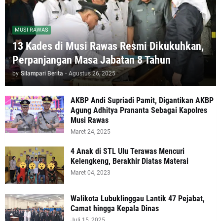
MUSI RAWAS
13 Kades di Musi Rawas Resmi Dikukuhkan,
Perpanjangan Masa Jabatan 8 Tahun
by
Silampari Berita
-
Agustus 26, 2025
AKBP Andi Supriadi Pamit, Digantikan AKBP
Agung Adhitya Prananta Sebagai Kapolres
Musi Rawas
Maret 24, 2025
4 Anak di STL Ulu Terawas Mencuri
Kelengkeng, Berakhir Diatas Materai
Maret 04, 2023
Walikota Lubuklinggau Lantik 47 Pejabat,
Camat hingga Kepala Dinas
Juli 15, 2025