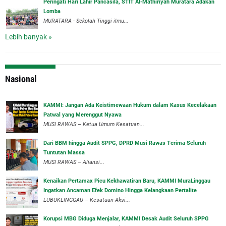
Peringati Hari Lahir Pancasila, STIT Al-Mathiriyah Muratara Adakan
Lomba
MURATARA - Sekolah Tinggi ilmu...
Lebih banyak »
Nasional
‎KAMMI: Jangan Ada Keistimewaan Hukum dalam Kasus Kecelakaan
Patwal yang Merenggut Nyawa
‎MUSI RAWAS – Ketua Umum Kesatuan...
Dari BBM hingga Audit SPPG, DPRD Musi Rawas Terima Seluruh
Tuntutan Massa
MUSI RAWAS – Aliansi...
‎Kenaikan Pertamax Picu Kekhawatiran Baru, KAMMI MuraLinggau
Ingatkan Ancaman Efek Domino Hingga Kelangkaan Pertalite
‎LUBUKLINGGAU – Kesatuan Aksi...
Korupsi MBG Diduga Menjalar, KAMMI Desak Audit Seluruh SPPG