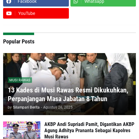
Facebook
Whatsapp
YouTube
Popular Posts
MUSI RAWAS
13 Kades di Musi Rawas Resmi Dikukuhkan,
Perpanjangan Masa Jabatan 8 Tahun
by
Silampari Berita
-
Agustus 26, 2025
AKBP Andi Supriadi Pamit, Digantikan AKBP
Agung Adhitya Prananta Sebagai Kapolres
Musi Rawas