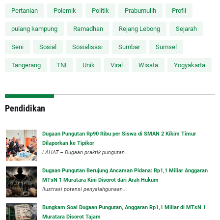
Pertanian
Polemik
Politik
Prabumulih
Profil
pulang kampung
Ramadhan
Rejang Lebong
Sejarah
Seni
Sosial
Sosialisasi
Sumbar
Sumsel
Tangerang
TNI
Unik
Viral
Wisata
Yogyakarta
Pendidikan
Dugaan Pungutan Rp90 Ribu per Siswa di SMAN 2 Kikim Timur
Dilaporkan ke Tipikor
LAHAT – Dugaan praktik pungutan...
Dugaan Pungutan Berujung Ancaman Pidana: Rp1,1 Miliar Anggaran
MTsN 1 Muratara Kini Disorot dari Arah Hukum
Ilustrasi potensi penyalahgunaan...
Bungkam Soal Dugaan Pungutan, Anggaran Rp1,1 Miliar di MTsN 1
Muratara Disorot Tajam