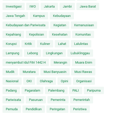
Investigasi
IWO
Jakarta
Jambi
Jawa Barat
Jawa Tengah
Kampus
Kebudayaan
Kebudayaan dan Pariwisata
Kegiatan
Kemanusiaan
Kepahiang
Kepolisian
Kesehatan
Komunitas
Korupsi
Kritik
Kuliner
Lahat
Lalulintas
Lampung
Lebong
Lingkungan
Lubuklinggau
menyambut Idul Fitri 1442 H
Merangin
Muara Enim
Mudik
Muratara
Musi Banyuasin
Musi Rawas
Nasional
OKI
Olahraga
Opini
Organisasi
Padang
Pagaralam
Palembang
PALI
Paripurna
Pariwisata
Pasuruan
Pemerinta
Pemerintah
Pemuda
Pendidikan
Peringatan
Peristiwa