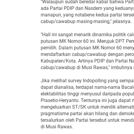
"Walaupun sudah beredar kabar bahwa Part
ada Partai PDIP dan Nasdem yang keduan
manapun, yang notabene kedua partai terse
cabup/cawabup masing-masing," jelasnya.
"Hall ini sangat menarik dinamika politik 
putusan MK Nomor 60 ini. Merujuk DPT Pe
pemilih. Dalam putusan MK Nomor 60 menye
mendaftarkan cabup/cawabup dengan perole
Kabupaten/Kota. Artinya PDIP dan Partai N
cabup/cawabup di Musi Rawas," imbuhnya
Jika melihat survey Indopolling yang sempa
dapat dianalisa, terdapat nama-nama Bacal
elektabilitas tinggi menyusul daripada pop
Prasetio-Heryanto. Tentunya ini juga dapat
mengeluarkan ST/SK untuk menilik alterna
pragmatisme partai akan hilang dan demokr
tersalurkan oleh Partai tersebut untuk mend
di Musi Rawas.