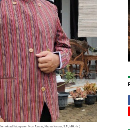
 Demokrasi Kabupaten Musi Rawas, Khoirul Anwar, S.Pi, MH. (ist)