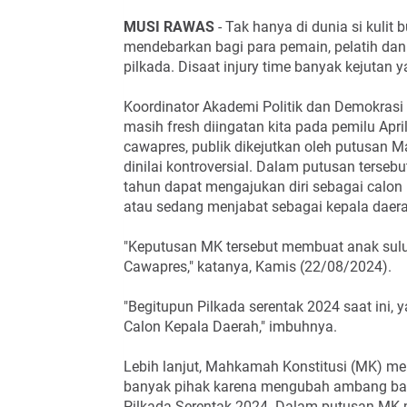
MUSI RAWAS
- Tak hanya di dunia si kulit 
mendebarkan bagi para pemain, pelatih dan
pilkada. Disaat injury time banyak kejutan ya
Koordinator Akademi Politik dan Demokras
m
asih fresh diingatan kita pada pemilu Apri
cawapres, publik dikejutkan oleh putusan
dinilai kontroversial. Dalam putusan ters
tahun dapat mengajukan diri sebagai calon 
atau sedang menjabat sebagai kepala daera
"Keputusan MK tersebut membuat anak sulu
Cawapres," katanya, Kamis (22/08/2024).
"Begitupun Pilkada serentak 2024 saat ini,
Calon Kepala Daerah," imbuhnya.
Lebih lanjut, Mahkamah Konstitusi (MK) m
banyak pihak karena mengubah ambang bata
Pilkada Serentak 2024. Dalam putusan MK m