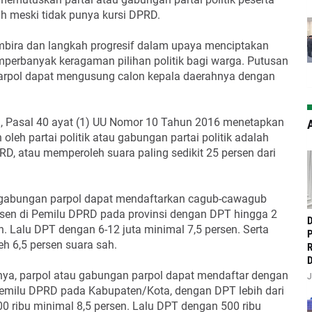
h meski tidak punya kursi DPRD.
mbira dan langkah progresif dalam upaya menciptakan
emperbanyak keragaman pilihan politik bagi warga. Putusan
parpol dapat mengusung calon kepala daerahnya dengan
l, Pasal 40 ayat (1) UU Nomor 10 Tahun 2016 menetapkan
A
eh partai politik atau gabungan partai politik adalah
PRD, atau memperoleh suara paling sedikit 25 persen dari
 gabungan parpol dapat mendaftarkan cagub-cawagub
rsen di Pemilu DPRD pada provinsi dengan DPT hingga 2
‎
n. Lalu DPT dengan 6-12 juta minimal 7,5 persen. Serta
P
eh 6,5 persen suara sah.
R
D
nya, parpol atau gabungan parpol dapat mendaftar dengan
J
Pemilu DPRD pada Kabupaten/Kota, dengan DPT lebih dari
0 ribu minimal 8,5 persen. Lalu DPT dengan 500 ribu