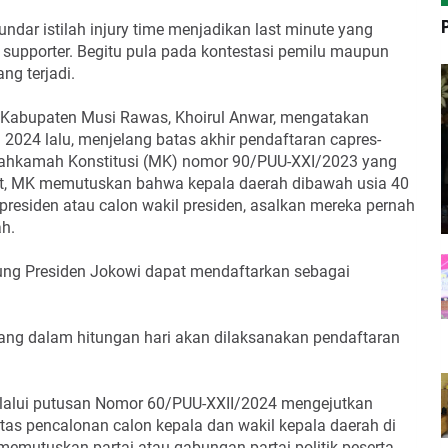
bundar istilah injury time menjadikan last minute yang
 supporter. Begitu pula pada kontestasi pemilu maupun
ng terjadi.
i Kabupaten Musi Rawas, Khoirul Anwar, mengatakan
l 2024 lalu, menjelang batas akhir pendaftaran capres-
 Mahkamah Konstitusi (MK) nomor 90/PUU-XXI/2023 yang
ebut, MK memutuskan bahwa kepala daerah dibawah usia 40
presiden atau calon wakil presiden, asalkan mereka pernah
h.
ng Presiden Jokowi dapat mendaftarkan sebagai
 yang dalam hitungan hari akan dilaksanakan pendaftaran
elalui putusan Nomor 60/PUU-XXII/2024 mengejutkan
s pencalonan calon kepala dan wakil kepala daerah di
emutuskan partai atau gabungan partai politik peserta