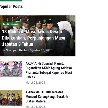
Popular Posts
MUSI RAWAS
13 Kades di Musi Rawas Resmi
Dikukuhkan, Perpanjangan Masa
Jabatan 8 Tahun
by
Silampari Berita
-
Agustus 26, 2025
AKBP Andi Supriadi Pamit,
Digantikan AKBP Agung Adhitya
Prananta Sebagai Kapolres Musi
Rawas
Maret 24, 2025
4 Anak di STL Ulu Terawas
Mencuri Kelengkeng, Berakhir
Diatas Materai
Maret 04, 2023