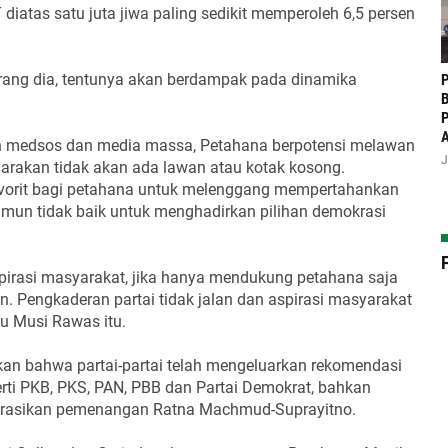
 diatas satu juta jiwa paling sedikit memperoleh 6,5 persen
erang dia, tentunya akan berdampak pada dinamika
P
B
P
un medsos dan media massa, Petahana berpotensi melawan
J
rakan tidak akan ada lawan atau kotak kosong.
avorit bagi petahana untuk melenggang mempertahankan
amun tidak baik untuk menghadirkan pilihan demokrasi
pirasi masyarakat, jika hanya mendukung petahana saja
 Pengkaderan partai tidak jalan dan aspirasi masyarakat
lu Musi Rawas itu.
an bahwa partai-partai telah mengeluarkan rekomendasi
rti PKB, PKS, PAN, PBB dan Partai Demokrat, bahkan
larasikan pemenangan Ratna Machmud-Suprayitno.