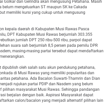
ai Golkar dan Gerindra akan mengusung Petahana. Masih
ya belum mengeluarkan ST maupun SK ke Cakada
but memiliki kursi yang cukup untuk mengusung
calon kepala daerah di Kabupaten Musi Rawas Pasca
milu, DPT Kabupaten Musi Rawas berjumlah 303.355
butkan jumlah DPT 250 ribu-500 ribu, parpol dapat
han suara sah berjumlah 8,5 persen pada pemilu DPR
asdem, masing-masing partai tersebut dapat mendaftarkan
 menerangkan.
t dipublish oleh salah satu akun pendukung petahana,
onkada di Musi Rawas yang memiliki popularitas dan
ularitas petahana. Ada Bacalon Suwarti-Thamrin dan Dian
 menjadi rujukan partai PDIP dan Nasdem yang belum
tif pilihan masyarakat Musi Rawas. Sehingga pandangan
asi berjalan dengan baik. Aspirasi Masyarakat dapat
aftarkan calon/bacalon yang menjadi alternatif pilihan lain