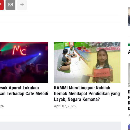
A
Desak Aparat Lakukan
‎KAMMI MuraLinggau: Nabilah
‎
an Terhadap Cafe Melodi
Berhak Mendapat Pendidikan yang
P
Layak, Negara Kemana?
R
026
April 07, 2026
D
J