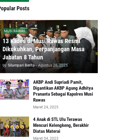
Popular Posts
MUSI RAWAS
13 Kades di Musi Rawas Resmi
Dikukuhkan, Perpanjangan Masa
Jabatan 8 Tahun
by
Silampari Berita
-
Agustus 26, 2025
AKBP Andi Supriadi Pamit,
Digantikan AKBP Agung Adhitya
Prananta Sebagai Kapolres Musi
Rawas
Maret 24, 2025
4 Anak di STL Ulu Terawas
Mencuri Kelengkeng, Berakhir
Diatas Materai
Maret 04, 2023