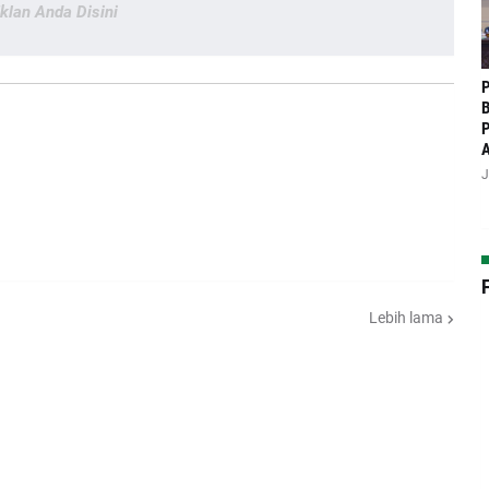
Iklan Anda Disini
P
B
P
J
Lebih lama