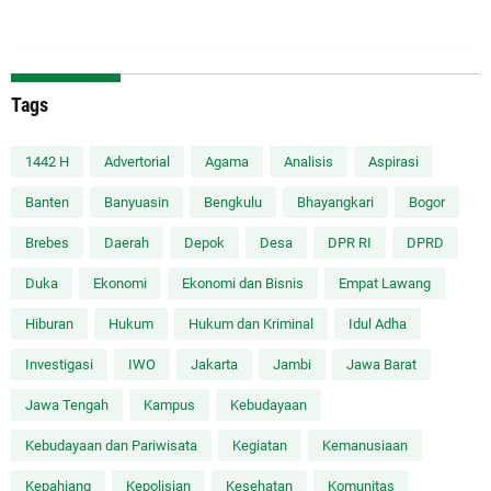
Tags
1442 H
Advertorial
Agama
Analisis
Aspirasi
Banten
Banyuasin
Bengkulu
Bhayangkari
Bogor
Brebes
Daerah
Depok
Desa
DPR RI
DPRD
Duka
Ekonomi
Ekonomi dan Bisnis
Empat Lawang
Hiburan
Hukum
Hukum dan Kriminal
Idul Adha
Investigasi
IWO
Jakarta
Jambi
Jawa Barat
Jawa Tengah
Kampus
Kebudayaan
Kebudayaan dan Pariwisata
Kegiatan
Kemanusiaan
Kepahiang
Kepolisian
Kesehatan
Komunitas