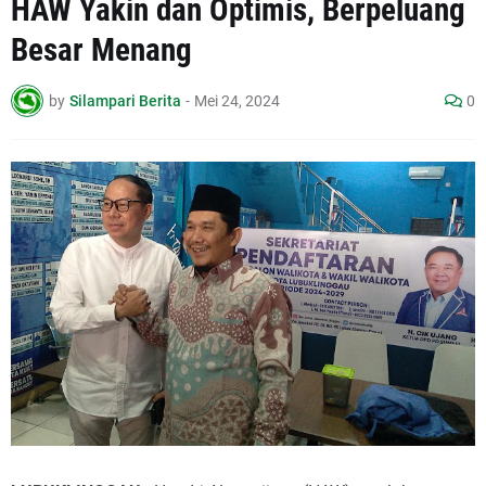
HAW Yakin dan Optimis, Berpeluang
Besar Menang
by
Silampari Berita
-
Mei 24, 2024
0