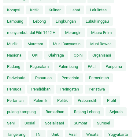
Korupsi
Kritik
Kuliner
Lahat
Lalulintas
Lampung
Lebong
Lingkungan
Lubuklinggau
menyambut Idul Fitri 1442 H
Merangin
Muara Enim
Mudik
Muratara
Musi Banyuasin
Musi Rawas
Nasional
OKI
Olahraga
Opini
Organisasi
Padang
Pagaralam
Palembang
PALI
Paripurna
Pariwisata
Pasuruan
Pemerinta
Pemerintah
Pemuda
Pendidikan
Peringatan
Peristiwa
Pertanian
Polemik
Politik
Prabumulih
Profil
pulang kampung
Ramadhan
Rejang Lebong
Sejarah
Seni
Sosial
Sosialisasi
Sumbar
Sumsel
Tangerang
TNI
Unik
Viral
Wisata
Yogyakarta