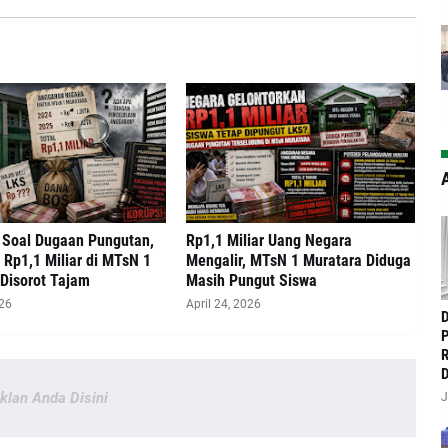
A
Soal Dugaan Pungutan,
‎Rp1,1 Miliar Uang Negara
Rp1,1 Miliar di MTsN 1
Mengalir, MTsN 1 Muratara Diduga
Disorot Tajam
Masih Pungut Siswa
026
April 24, 2026
‎
P
R
D
Iklan Anda Disini
J