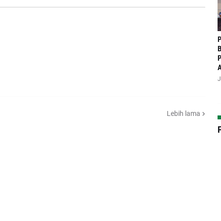
P
B
P
J
Lebih lama