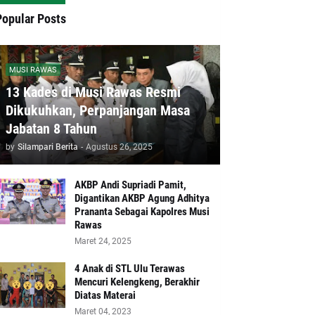
Popular Posts
MUSI RAWAS
13 Kades di Musi Rawas Resmi
Dikukuhkan, Perpanjangan Masa
Jabatan 8 Tahun
by
Silampari Berita
-
Agustus 26, 2025
AKBP Andi Supriadi Pamit,
Digantikan AKBP Agung Adhitya
Prananta Sebagai Kapolres Musi
Rawas
Maret 24, 2025
4 Anak di STL Ulu Terawas
Mencuri Kelengkeng, Berakhir
Diatas Materai
Maret 04, 2023