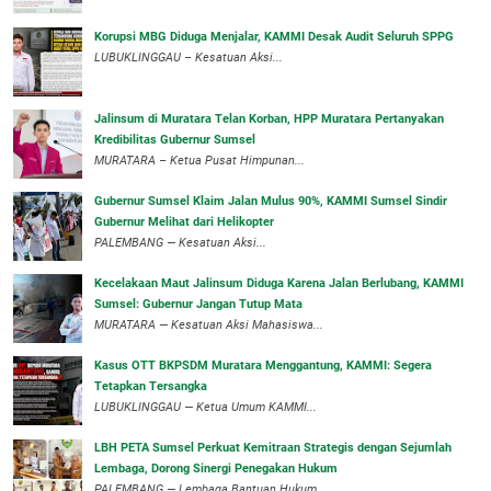
Korupsi MBG Diduga Menjalar, KAMMI Desak Audit Seluruh SPPG
‎LUBUKLINGGAU – Kesatuan Aksi...
‎Jalinsum di Muratara Telan Korban, HPP Muratara Pertanyakan
Kredibilitas Gubernur Sumsel
MURATARA – Ketua Pusat Himpunan...
‎Gubernur Sumsel Klaim Jalan Mulus 90%, KAMMI Sumsel Sindir
Gubernur Melihat dari Helikopter
‎PALEMBANG — Kesatuan Aksi...
‎Kecelakaan Maut Jalinsum Diduga Karena Jalan Berlubang, KAMMI
Sumsel: Gubernur Jangan Tutup Mata
‎MURATARA — Kesatuan Aksi Mahasiswa...
‎Kasus OTT BKPSDM Muratara Menggantung, KAMMI: Segera
Tetapkan Tersangka
‎LUBUKLINGGAU — Ketua Umum KAMMI...
LBH PETA Sumsel Perkuat Kemitraan Strategis dengan Sejumlah
Lembaga, Dorong Sinergi Penegakan Hukum
PALEMBANG — Lembaga Bantuan Hukum...