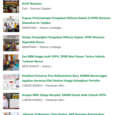
DLHP Muratara
Foto : Ilustrasi Dugaan...
‎Dugaan Penyimpangan Pengadaan Miliaran Rupiah di DPRD Muratara
Dilaporkan ke Tipidkor
‎MURATARA – Aliansi Lembaga...
Diduga Simpangkan Pengadaan Miliaran Rupiah, DPRD Muratara
Digeruduk Massa
‎MURATARA – Aliansi Lembaga...
Dari BBM hingga Audit SPPG, DPRD Musi Rawas Terima Seluruh
Tuntutan Massa
MUSI RAWAS – Aliansi...
‎Kenaikan Pertamax Picu Kekhawatiran Baru, KAMMI MuraLinggau
Ingatkan Ancaman Efek Domino Hingga Kelangkaan Pertalite
‎LUBUKLINGGAU – Kesatuan Aksi...
Korupsi MBG Diduga Menjalar, KAMMI Desak Audit Seluruh SPPG
‎LUBUKLINGGAU – Kesatuan Aksi...
‎Jalinsum di Muratara Telan Korban, HPP Muratara Pertanyakan