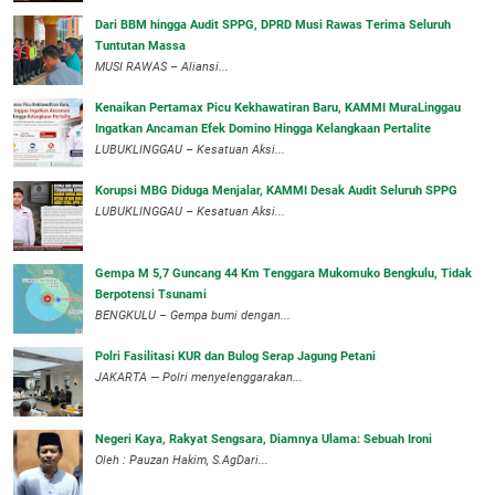
Dari BBM hingga Audit SPPG, DPRD Musi Rawas Terima Seluruh
Tuntutan Massa
MUSI RAWAS – Aliansi...
‎Kenaikan Pertamax Picu Kekhawatiran Baru, KAMMI MuraLinggau
Ingatkan Ancaman Efek Domino Hingga Kelangkaan Pertalite
‎LUBUKLINGGAU – Kesatuan Aksi...
Korupsi MBG Diduga Menjalar, KAMMI Desak Audit Seluruh SPPG
‎LUBUKLINGGAU – Kesatuan Aksi...
Gempa M 5,7 Guncang 44 Km Tenggara Mukomuko Bengkulu, Tidak
Berpotensi Tsunami
BENGKULU – Gempa bumi dengan...
Polri Fasilitasi KUR dan Bulog Serap Jagung Petani
JAKARTA — Polri menyelenggarakan...
Negeri Kaya, Rakyat Sengsara, Diamnya Ulama: Sebuah Ironi
Oleh : Pauzan Hakim, S.AgDari...