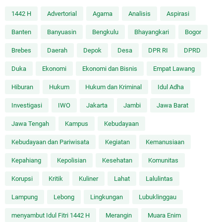
1442 H
Advertorial
Agama
Analisis
Aspirasi
Banten
Banyuasin
Bengkulu
Bhayangkari
Bogor
Brebes
Daerah
Depok
Desa
DPR RI
DPRD
Duka
Ekonomi
Ekonomi dan Bisnis
Empat Lawang
Hiburan
Hukum
Hukum dan Kriminal
Idul Adha
Investigasi
IWO
Jakarta
Jambi
Jawa Barat
Jawa Tengah
Kampus
Kebudayaan
Kebudayaan dan Pariwisata
Kegiatan
Kemanusiaan
Kepahiang
Kepolisian
Kesehatan
Komunitas
Korupsi
Kritik
Kuliner
Lahat
Lalulintas
Lampung
Lebong
Lingkungan
Lubuklinggau
menyambut Idul Fitri 1442 H
Merangin
Muara Enim