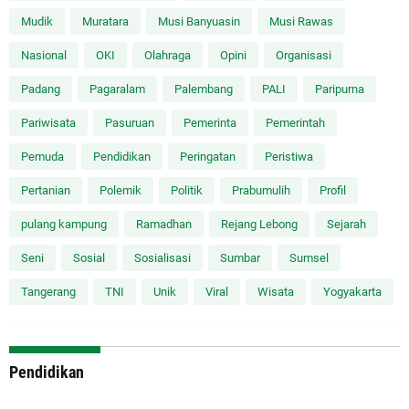
Mudik
Muratara
Musi Banyuasin
Musi Rawas
Nasional
OKI
Olahraga
Opini
Organisasi
Padang
Pagaralam
Palembang
PALI
Paripurna
Pariwisata
Pasuruan
Pemerinta
Pemerintah
Pemuda
Pendidikan
Peringatan
Peristiwa
Pertanian
Polemik
Politik
Prabumulih
Profil
pulang kampung
Ramadhan
Rejang Lebong
Sejarah
Seni
Sosial
Sosialisasi
Sumbar
Sumsel
Tangerang
TNI
Unik
Viral
Wisata
Yogyakarta
Pendidikan