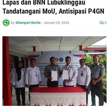
Lapas dan BNN Lubuklinggau
Tandatangani MoU, Antisipasi P4GN
by
Silampari Berita
-
Januari 29, 2024
0