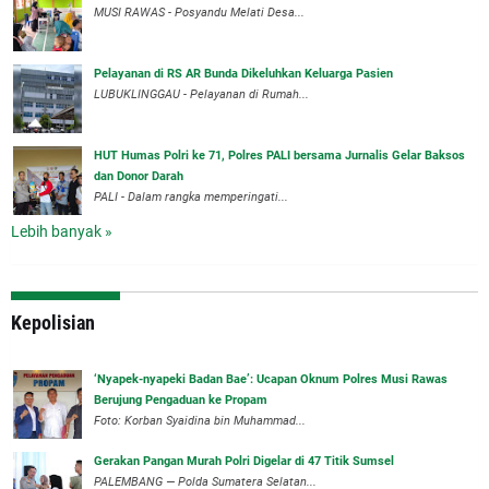
MUSI RAWAS - Posyandu Melati Desa...
Pelayanan di RS AR Bunda Dikeluhkan Keluarga Pasien
LUBUKLINGGAU - Pelayanan di Rumah...
HUT Humas Polri ke 71, Polres PALI bersama Jurnalis Gelar Baksos
dan Donor Darah
PALI - Dalam rangka memperingati...
Lebih banyak »
Kepolisian
‘Nyapek-nyapeki Badan Bae’: Ucapan Oknum Polres Musi Rawas
Berujung Pengaduan ke Propam
Foto: Korban Syaidina bin Muhammad...
Gerakan Pangan Murah Polri Digelar di 47 Titik Sumsel
PALEMBANG — Polda Sumatera Selatan...