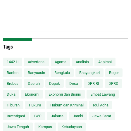
Tags
1442 H
Advertorial
Agama
Analisis
Aspirasi
Banten
Banyuasin
Bengkulu
Bhayangkari
Bogor
Brebes
Daerah
Depok
Desa
DPR RI
DPRD
Duka
Ekonomi
Ekonomi dan Bisnis
Empat Lawang
Hiburan
Hukum
Hukum dan Kriminal
Idul Adha
Investigasi
IWO
Jakarta
Jambi
Jawa Barat
Jawa Tengah
Kampus
Kebudayaan