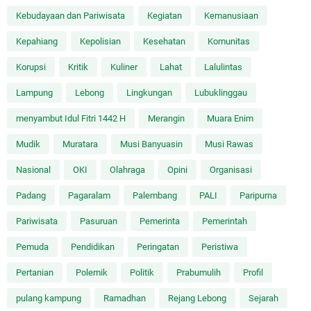
Kebudayaan dan Pariwisata
Kegiatan
Kemanusiaan
Kepahiang
Kepolisian
Kesehatan
Komunitas
Korupsi
Kritik
Kuliner
Lahat
Lalulintas
Lampung
Lebong
Lingkungan
Lubuklinggau
menyambut Idul Fitri 1442 H
Merangin
Muara Enim
Mudik
Muratara
Musi Banyuasin
Musi Rawas
Nasional
OKI
Olahraga
Opini
Organisasi
Padang
Pagaralam
Palembang
PALI
Paripurna
Pariwisata
Pasuruan
Pemerinta
Pemerintah
Pemuda
Pendidikan
Peringatan
Peristiwa
Pertanian
Polemik
Politik
Prabumulih
Profil
pulang kampung
Ramadhan
Rejang Lebong
Sejarah