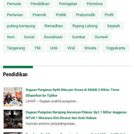
Pemuda
Pendidikan
Peringatan
Peristiwa
Pertanian
Polemik
Politik
Prabumulih
Profil
pulang kampung
Ramadhan
Rejang Lebong
Sejarah
Seni
Sosial
Sosialisasi
Sumbar
Sumsel
Tangerang
TNI
Unik
Viral
Wisata
Yogyakarta
Pendidikan
Dugaan Pungutan Rp90 Ribu per Siswa di SMAN 2 Kikim Timur
Dilaporkan ke Tipikor
LAHAT – Dugaan praktik pungutan...
Dugaan Pungutan Berujung Ancaman Pidana: Rp1,1 Miliar Anggaran
MTsN 1 Muratara Kini Disorot dari Arah Hukum
Ilustrasi potensi penyalahgunaan...