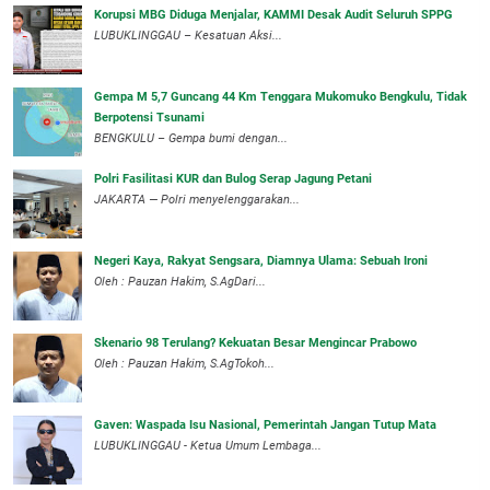
Korupsi MBG Diduga Menjalar, KAMMI Desak Audit Seluruh SPPG
‎LUBUKLINGGAU – Kesatuan Aksi...
Gempa M 5,7 Guncang 44 Km Tenggara Mukomuko Bengkulu, Tidak
Berpotensi Tsunami
BENGKULU – Gempa bumi dengan...
Polri Fasilitasi KUR dan Bulog Serap Jagung Petani
JAKARTA — Polri menyelenggarakan...
Negeri Kaya, Rakyat Sengsara, Diamnya Ulama: Sebuah Ironi
Oleh : Pauzan Hakim, S.AgDari...
Skenario 98 Terulang? Kekuatan Besar Mengincar Prabowo
Oleh : Pauzan Hakim, S.AgTokoh...
Gaven: Waspada Isu Nasional, Pemerintah Jangan Tutup Mata
LUBUKLINGGAU - Ketua Umum Lembaga...