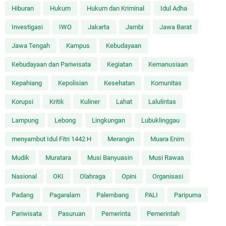
Hiburan
Hukum
Hukum dan Kriminal
Idul Adha
Investigasi
IWO
Jakarta
Jambi
Jawa Barat
Jawa Tengah
Kampus
Kebudayaan
Kebudayaan dan Pariwisata
Kegiatan
Kemanusiaan
Kepahiang
Kepolisian
Kesehatan
Komunitas
Korupsi
Kritik
Kuliner
Lahat
Lalulintas
Lampung
Lebong
Lingkungan
Lubuklinggau
menyambut Idul Fitri 1442 H
Merangin
Muara Enim
Mudik
Muratara
Musi Banyuasin
Musi Rawas
Nasional
OKI
Olahraga
Opini
Organisasi
Padang
Pagaralam
Palembang
PALI
Paripurna
Pariwisata
Pasuruan
Pemerinta
Pemerintah