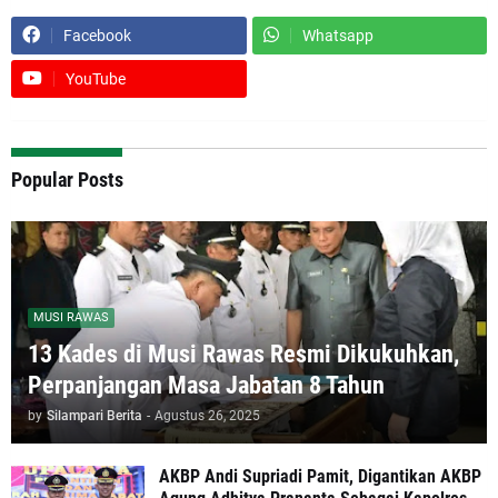
Facebook
Whatsapp
YouTube
Popular Posts
MUSI RAWAS
13 Kades di Musi Rawas Resmi Dikukuhkan,
Perpanjangan Masa Jabatan 8 Tahun
by
Silampari Berita
-
Agustus 26, 2025
AKBP Andi Supriadi Pamit, Digantikan AKBP