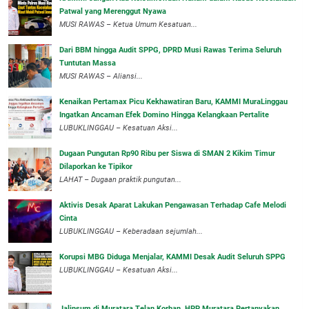
Patwal yang Merenggut Nyawa
‎MUSI RAWAS – Ketua Umum Kesatuan...
Dari BBM hingga Audit SPPG, DPRD Musi Rawas Terima Seluruh
Tuntutan Massa
MUSI RAWAS – Aliansi...
‎Kenaikan Pertamax Picu Kekhawatiran Baru, KAMMI MuraLinggau
Ingatkan Ancaman Efek Domino Hingga Kelangkaan Pertalite
‎LUBUKLINGGAU – Kesatuan Aksi...
Dugaan Pungutan Rp90 Ribu per Siswa di SMAN 2 Kikim Timur
Dilaporkan ke Tipikor
LAHAT – Dugaan praktik pungutan...
Aktivis Desak Aparat Lakukan Pengawasan Terhadap Cafe Melodi
Cinta
LUBUKLINGGAU – Keberadaan sejumlah...
Korupsi MBG Diduga Menjalar, KAMMI Desak Audit Seluruh SPPG
‎LUBUKLINGGAU – Kesatuan Aksi...
‎Jalinsum di Muratara Telan Korban, HPP Muratara Pertanyakan