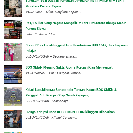
Bungkam Soal Dugaan Pungutan, Anggaran Rp1,1 Miliar di MTsN 1
Muratara Disorot Tajam
‎MURATARA – Sikap bungkam Kepala...
‎Rp1,1 Miliar Uang Negara Mengalir, MTsN 1 Muratara Diduga Masih
Pungut Siswa
Foto : Ilustrasi. (dok:...
Siswa SD di Lubuklinggau Hafal Pembukaan UUD 1945, Jadi Inspirasi
Pelajar
LUBUKLINGGAU – Seorang siswa...
BOS SMAN Megang Sakti: Aroma Korupsi Kian Menyengat
MUSI RAWAS — Kasus dugaan korupsi...
Kejari Lubuklinggau Bertele-tele Tangani Kasus BOS SMKN 3,
Penggiat Anti Korupsi Siap Surati Kejagung
LUBUKLINGGAU - Lambannya...
Diduga Korupsi Dana BOS, SMPN 1 Lubuklinggau Dilaporkan
LUBUKLINGGAU - Aliansi Gerakan...