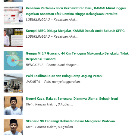
‎Kenaikan Pertamax Picu Kekhawatiran Baru, KAMMI MuraLinggau
Ingatkan Ancaman Efek Domino Hingga Kelangkaan Pertalite
‎LUBUKLINGGAU – Kesatuan Aksi...
Korupsi MBG Diduga Menjalar, KAMMI Desak Audit Seluruh SPPG
‎LUBUKLINGGAU – Kesatuan Aksi...
Gempa M 5,7 Guncang 44 Km Tenggara Mukomuko Bengkulu, Tidak
Berpotensi Tsunami
BENGKULU – Gempa bumi dengan...
Polri Fasilitasi KUR dan Bulog Serap Jagung Petani
JAKARTA — Polri menyelenggarakan...
Negeri Kaya, Rakyat Sengsara, Diamnya Ulama: Sebuah Ironi
Oleh : Pauzan Hakim, S.AgDari...
Skenario 98 Terulang? Kekuatan Besar Mengincar Prabowo
Oleh : Pauzan Hakim, S.AgTokoh...