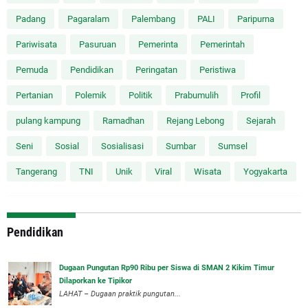
Padang
Pagaralam
Palembang
PALI
Paripurna
Pariwisata
Pasuruan
Pemerinta
Pemerintah
Pemuda
Pendidikan
Peringatan
Peristiwa
Pertanian
Polemik
Politik
Prabumulih
Profil
pulang kampung
Ramadhan
Rejang Lebong
Sejarah
Seni
Sosial
Sosialisasi
Sumbar
Sumsel
Tangerang
TNI
Unik
Viral
Wisata
Yogyakarta
Pendidikan
Dugaan Pungutan Rp90 Ribu per Siswa di SMAN 2 Kikim Timur
Dilaporkan ke Tipikor
LAHAT – Dugaan praktik pungutan...