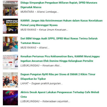
Diduga Simpangkan Pengadaan Miliaran Rupiah, DPRD Muratara
Digeruduk Massa
‎MURATARA – Aliansi Lembaga...
‎KAMMI: Jangan Ada Keistimewaan Hukum dalam Kasus Kecelakaan
Patwal yang Merenggut Nyawa
‎MUSI RAWAS – Ketua Umum Kesatuan...
Dari BBM hingga Audit SPPG, DPRD Musi Rawas Terima Seluruh
Tuntutan Massa
MUSI RAWAS – Aliansi...
‎Kenaikan Pertamax Picu Kekhawatiran Baru, KAMMI MuraLinggau
Ingatkan Ancaman Efek Domino Hingga Kelangkaan Pertalite
‎LUBUKLINGGAU – Kesatuan Aksi...
Dugaan Pungutan Rp90 Ribu per Siswa di SMAN 2 Kikim Timur
Dilaporkan ke Tipikor
LAHAT – Dugaan praktik pungutan...
Aktivis Desak Aparat Lakukan Pengawasan Terhadap Cafe Melodi
Cinta
LUBUKLINGGAU – Keberadaan sejumlah...