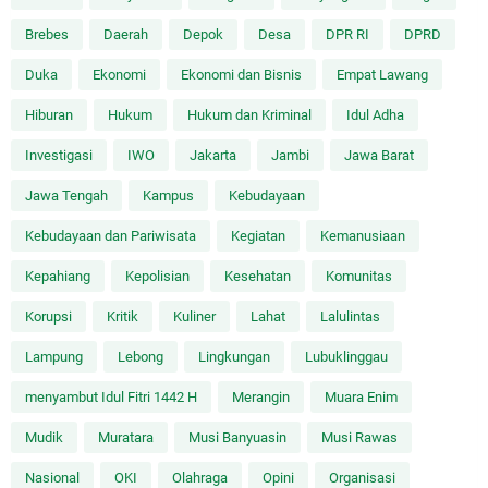
Brebes
Daerah
Depok
Desa
DPR RI
DPRD
Duka
Ekonomi
Ekonomi dan Bisnis
Empat Lawang
Hiburan
Hukum
Hukum dan Kriminal
Idul Adha
Investigasi
IWO
Jakarta
Jambi
Jawa Barat
Jawa Tengah
Kampus
Kebudayaan
Kebudayaan dan Pariwisata
Kegiatan
Kemanusiaan
Kepahiang
Kepolisian
Kesehatan
Komunitas
Korupsi
Kritik
Kuliner
Lahat
Lalulintas
Lampung
Lebong
Lingkungan
Lubuklinggau
menyambut Idul Fitri 1442 H
Merangin
Muara Enim
Mudik
Muratara
Musi Banyuasin
Musi Rawas
Nasional
OKI
Olahraga
Opini
Organisasi