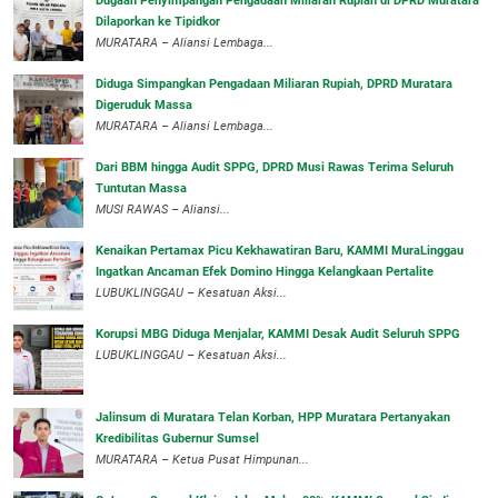
‎Dugaan Penyimpangan Pengadaan Miliaran Rupiah di DPRD Muratara
Dilaporkan ke Tipidkor
‎MURATARA – Aliansi Lembaga...
Diduga Simpangkan Pengadaan Miliaran Rupiah, DPRD Muratara
Digeruduk Massa
‎MURATARA – Aliansi Lembaga...
Dari BBM hingga Audit SPPG, DPRD Musi Rawas Terima Seluruh
Tuntutan Massa
MUSI RAWAS – Aliansi...
‎Kenaikan Pertamax Picu Kekhawatiran Baru, KAMMI MuraLinggau
Ingatkan Ancaman Efek Domino Hingga Kelangkaan Pertalite
‎LUBUKLINGGAU – Kesatuan Aksi...
Korupsi MBG Diduga Menjalar, KAMMI Desak Audit Seluruh SPPG
‎LUBUKLINGGAU – Kesatuan Aksi...
‎Jalinsum di Muratara Telan Korban, HPP Muratara Pertanyakan
Kredibilitas Gubernur Sumsel
MURATARA – Ketua Pusat Himpunan...