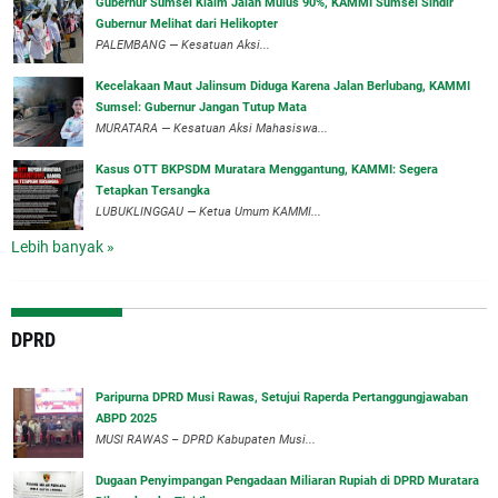
‎Gubernur Sumsel Klaim Jalan Mulus 90%, KAMMI Sumsel Sindir
Gubernur Melihat dari Helikopter
‎PALEMBANG — Kesatuan Aksi...
‎Kecelakaan Maut Jalinsum Diduga Karena Jalan Berlubang, KAMMI
Sumsel: Gubernur Jangan Tutup Mata
‎MURATARA — Kesatuan Aksi Mahasiswa...
‎Kasus OTT BKPSDM Muratara Menggantung, KAMMI: Segera
Tetapkan Tersangka
‎LUBUKLINGGAU — Ketua Umum KAMMI...
Lebih banyak »
DPRD
Paripurna DPRD Musi Rawas, Setujui Raperda Pertanggungjawaban
ABPD 2025
MUSI RAWAS – DPRD Kabupaten Musi...
‎Dugaan Penyimpangan Pengadaan Miliaran Rupiah di DPRD Muratara