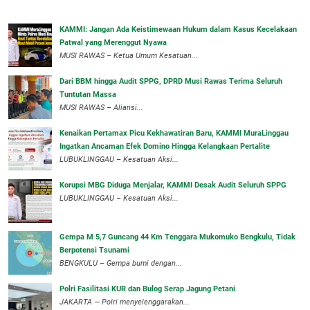
‎KAMMI: Jangan Ada Keistimewaan Hukum dalam Kasus Kecelakaan
Patwal yang Merenggut Nyawa
‎MUSI RAWAS – Ketua Umum Kesatuan...
Dari BBM hingga Audit SPPG, DPRD Musi Rawas Terima Seluruh
Tuntutan Massa
MUSI RAWAS – Aliansi...
‎Kenaikan Pertamax Picu Kekhawatiran Baru, KAMMI MuraLinggau
Ingatkan Ancaman Efek Domino Hingga Kelangkaan Pertalite
‎LUBUKLINGGAU – Kesatuan Aksi...
Korupsi MBG Diduga Menjalar, KAMMI Desak Audit Seluruh SPPG
‎LUBUKLINGGAU – Kesatuan Aksi...
Gempa M 5,7 Guncang 44 Km Tenggara Mukomuko Bengkulu, Tidak
Berpotensi Tsunami
BENGKULU – Gempa bumi dengan...
Polri Fasilitasi KUR dan Bulog Serap Jagung Petani
JAKARTA — Polri menyelenggarakan...