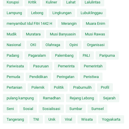
Korupsi
Kritik
Kuliner
Lahat
Lalulintas
Lampung
Lebong
Lingkungan
Lubuklinggau
menyambut Idul Fitri 1442 H
Merangin
Muara Enim
Mudik
Muratara
Musi Banyuasin
Musi Rawas
Nasional
OKI
Olahraga
Opini
Organisasi
Padang
Pagaralam
Palembang
PALI
Paripurna
Pariwisata
Pasuruan
Pemerinta
Pemerintah
Pemuda
Pendidikan
Peringatan
Peristiwa
Pertanian
Polemik
Politik
Prabumulih
Profil
pulang kampung
Ramadhan
Rejang Lebong
Sejarah
Seni
Sosial
Sosialisasi
Sumbar
Sumsel
Tangerang
TNI
Unik
Viral
Wisata
Yogyakarta