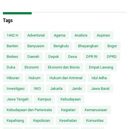
Tags
1442 H
Advertorial
Agama
Analisis
Aspirasi
Banten
Banyuasin
Bengkulu
Bhayangkari
Bogor
Brebes
Daerah
Depok
Desa
DPR RI
DPRD
Duka
Ekonomi
Ekonomi dan Bisnis
Empat Lawang
Hiburan
Hukum
Hukum dan Kriminal
Idul Adha
Investigasi
IWO
Jakarta
Jambi
Jawa Barat
Jawa Tengah
Kampus
Kebudayaan
Kebudayaan dan Pariwisata
Kegiatan
Kemanusiaan
Kepahiang
Kepolisian
Kesehatan
Komunitas