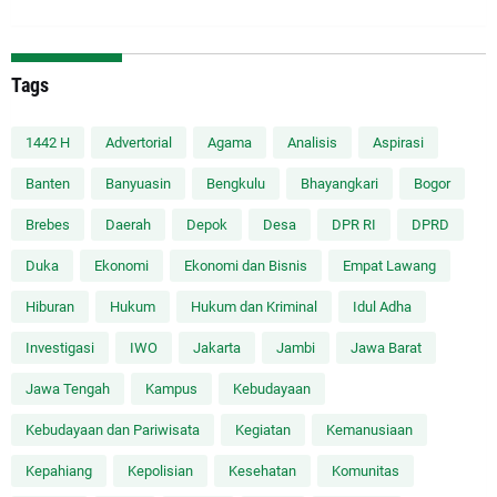
Tags
1442 H
Advertorial
Agama
Analisis
Aspirasi
Banten
Banyuasin
Bengkulu
Bhayangkari
Bogor
Brebes
Daerah
Depok
Desa
DPR RI
DPRD
Duka
Ekonomi
Ekonomi dan Bisnis
Empat Lawang
Hiburan
Hukum
Hukum dan Kriminal
Idul Adha
Investigasi
IWO
Jakarta
Jambi
Jawa Barat
Jawa Tengah
Kampus
Kebudayaan
Kebudayaan dan Pariwisata
Kegiatan
Kemanusiaan
Kepahiang
Kepolisian
Kesehatan
Komunitas