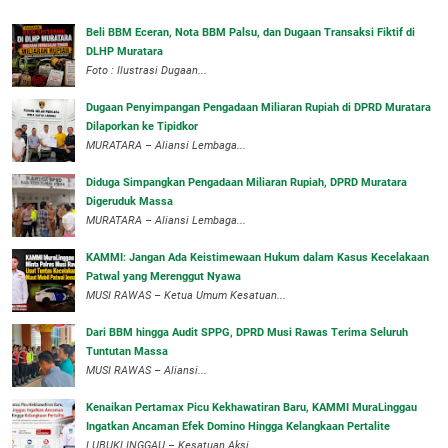
‎Beli BBM Eceran, Nota BBM Palsu, dan Dugaan Transaksi Fiktif di
DLHP Muratara
Foto : Ilustrasi Dugaan...
‎Dugaan Penyimpangan Pengadaan Miliaran Rupiah di DPRD Muratara
Dilaporkan ke Tipidkor
‎MURATARA – Aliansi Lembaga...
Diduga Simpangkan Pengadaan Miliaran Rupiah, DPRD Muratara
Digeruduk Massa
‎MURATARA – Aliansi Lembaga...
‎KAMMI: Jangan Ada Keistimewaan Hukum dalam Kasus Kecelakaan
Patwal yang Merenggut Nyawa
‎MUSI RAWAS – Ketua Umum Kesatuan...
Dari BBM hingga Audit SPPG, DPRD Musi Rawas Terima Seluruh
Tuntutan Massa
MUSI RAWAS – Aliansi...
‎Kenaikan Pertamax Picu Kekhawatiran Baru, KAMMI MuraLinggau
Ingatkan Ancaman Efek Domino Hingga Kelangkaan Pertalite
‎LUBUKLINGGAU – Kesatuan Aksi...