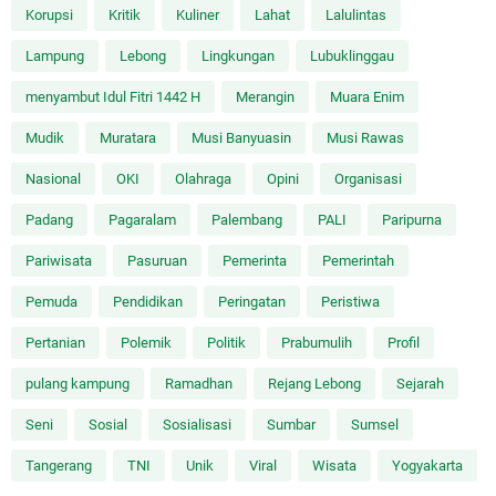
Korupsi
Kritik
Kuliner
Lahat
Lalulintas
Lampung
Lebong
Lingkungan
Lubuklinggau
menyambut Idul Fitri 1442 H
Merangin
Muara Enim
Mudik
Muratara
Musi Banyuasin
Musi Rawas
Nasional
OKI
Olahraga
Opini
Organisasi
Padang
Pagaralam
Palembang
PALI
Paripurna
Pariwisata
Pasuruan
Pemerinta
Pemerintah
Pemuda
Pendidikan
Peringatan
Peristiwa
Pertanian
Polemik
Politik
Prabumulih
Profil
pulang kampung
Ramadhan
Rejang Lebong
Sejarah
Seni
Sosial
Sosialisasi
Sumbar
Sumsel
Tangerang
TNI
Unik
Viral
Wisata
Yogyakarta