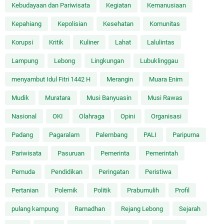
Kebudayaan dan Pariwisata
Kegiatan
Kemanusiaan
Kepahiang
Kepolisian
Kesehatan
Komunitas
Korupsi
Kritik
Kuliner
Lahat
Lalulintas
Lampung
Lebong
Lingkungan
Lubuklinggau
menyambut Idul Fitri 1442 H
Merangin
Muara Enim
Mudik
Muratara
Musi Banyuasin
Musi Rawas
Nasional
OKI
Olahraga
Opini
Organisasi
Padang
Pagaralam
Palembang
PALI
Paripurna
Pariwisata
Pasuruan
Pemerinta
Pemerintah
Pemuda
Pendidikan
Peringatan
Peristiwa
Pertanian
Polemik
Politik
Prabumulih
Profil
pulang kampung
Ramadhan
Rejang Lebong
Sejarah