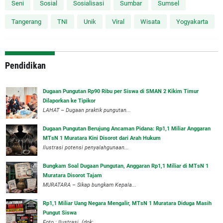
Seni
Sosial
Sosialisasi
Sumbar
Sumsel
Tangerang
TNI
Unik
Viral
Wisata
Yogyakarta
Pendidikan
Dugaan Pungutan Rp90 Ribu per Siswa di SMAN 2 Kikim Timur
Dilaporkan ke Tipikor
LAHAT – Dugaan praktik pungutan...
Dugaan Pungutan Berujung Ancaman Pidana: Rp1,1 Miliar Anggaran
MTsN 1 Muratara Kini Disorot dari Arah Hukum
Ilustrasi potensi penyalahgunaan...
Bungkam Soal Dugaan Pungutan, Anggaran Rp1,1 Miliar di MTsN 1
Muratara Disorot Tajam
‎MURATARA – Sikap bungkam Kepala...
‎Rp1,1 Miliar Uang Negara Mengalir, MTsN 1 Muratara Diduga Masih
Pungut Siswa
Foto : Ilustrasi. (dok:...