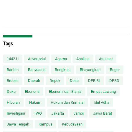
Tags
1442 H
Advertorial
Agama
Analisis
Aspirasi
Banten
Banyuasin
Bengkulu
Bhayangkari
Bogor
Brebes
Daerah
Depok
Desa
DPR RI
DPRD
Duka
Ekonomi
Ekonomi dan Bisnis
Empat Lawang
Hiburan
Hukum
Hukum dan Kriminal
Idul Adha
Investigasi
IWO
Jakarta
Jambi
Jawa Barat
Jawa Tengah
Kampus
Kebudayaan