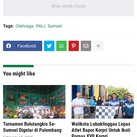
Iklan Anda Disini
Tags:
Olahraga
PALI
Sumsel
Facebook
You might like
Turnamen Bulutangkis Se-
Walikota Lubuklinggau Lepas
Sumsel Digelar di Palembang
Atlet Bapor Korpri Untuk Ikuti
Pornas XVll Korpri