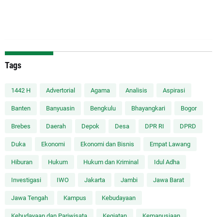
Tags
1442 H
Advertorial
Agama
Analisis
Aspirasi
Banten
Banyuasin
Bengkulu
Bhayangkari
Bogor
Brebes
Daerah
Depok
Desa
DPR RI
DPRD
Duka
Ekonomi
Ekonomi dan Bisnis
Empat Lawang
Hiburan
Hukum
Hukum dan Kriminal
Idul Adha
Investigasi
IWO
Jakarta
Jambi
Jawa Barat
Jawa Tengah
Kampus
Kebudayaan
Kebudayaan dan Pariwisata
Kegiatan
Kemanusiaan