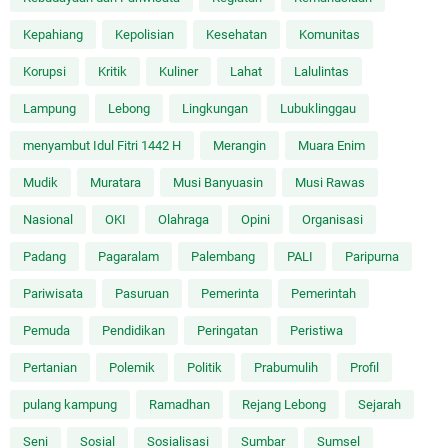
Kepahiang
Kepolisian
Kesehatan
Komunitas
Korupsi
Kritik
Kuliner
Lahat
Lalulintas
Lampung
Lebong
Lingkungan
Lubuklinggau
menyambut Idul Fitri 1442 H
Merangin
Muara Enim
Mudik
Muratara
Musi Banyuasin
Musi Rawas
Nasional
OKI
Olahraga
Opini
Organisasi
Padang
Pagaralam
Palembang
PALI
Paripurna
Pariwisata
Pasuruan
Pemerinta
Pemerintah
Pemuda
Pendidikan
Peringatan
Peristiwa
Pertanian
Polemik
Politik
Prabumulih
Profil
pulang kampung
Ramadhan
Rejang Lebong
Sejarah
Seni
Sosial
Sosialisasi
Sumbar
Sumsel