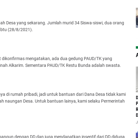
tah Desa yang sekarang. Jumlah murid 34 Siswa-siswi, dua orang
abtu (28/8/2021).
A
at dikonfirmas mengatakan, ada dua gedung PAUD/TK yang
kinah Alkarim. Sementara PAUD/TK Restu Bunda adalah swasta.
a di rumah pribadi, jadi untuk bantuan dari Dana Desa tidak kami
‎
h naungan Desa. Untuk bantuan lainya, kami selaku Permerintah
P
R
D
J
ibangun dengan DD dan juga mendapatkan insentif dari DD diduga