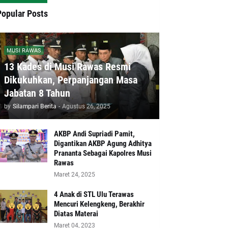
Popular Posts
MUSI RAWAS
13 Kades di Musi Rawas Resmi
Dikukuhkan, Perpanjangan Masa
Jabatan 8 Tahun
by
Silampari Berita
-
Agustus 26, 2025
AKBP Andi Supriadi Pamit,
Digantikan AKBP Agung Adhitya
Prananta Sebagai Kapolres Musi
Rawas
Maret 24, 2025
4 Anak di STL Ulu Terawas
Mencuri Kelengkeng, Berakhir
Diatas Materai
Maret 04, 2023