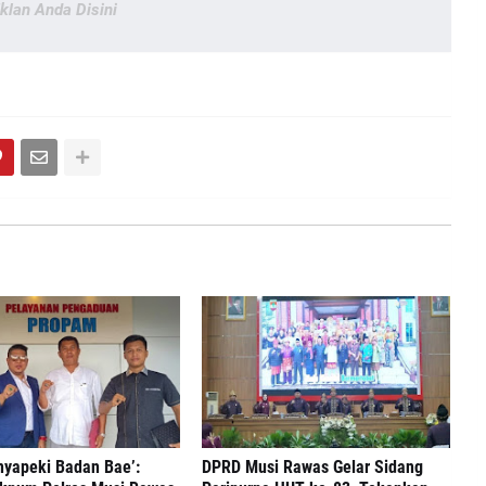
Iklan Anda Disini
nyapeki Badan Bae’:
DPRD Musi Rawas Gelar Sidang