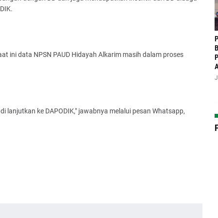
DIK.
P
B
saat ini data NPSN PAUD Hidayah Alkarim masih dalam proses
P
J
n di lanjutkan ke DAPODIK," jawabnya melalui pesan Whatsapp,