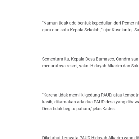
"Namun tidak ada bentuk kepedulian dari Pemerin
guru dan satu Kepala Sekolah ," ujar Kusdianto, S
Sementara itu, Kepala Desa Bamasco, Candra sa
menurutnya resmi, yakni Hidayah Alkarim dan Sa
"Karena tidak memiliki gedung PAUD, atau tempatny
kasih, dikarnakan ada dua PAUD desa yang dibawa
Desa tidak begitu paham," jelas Kades.
Diketahui, ternyata PAUD Hidayah Alkarim yang d