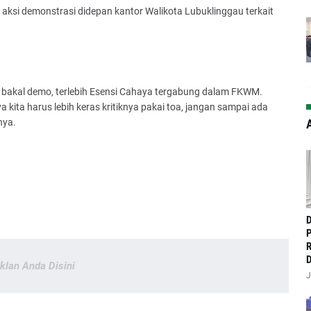
 aksi demonstrasi didepan kantor Walikota Lubuklinggau terkait
ta bakal demo, terlebih Esensi Cahaya tergabung dalam FKWM.
nya kita harus lebih keras kritiknya pakai toa, jangan sampai ada
nya.
A
‎
P
R
D
Iklan Anda Disini
J