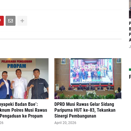
P
B
P
J
nyapeki Badan Bae’:
DPRD Musi Rawas Gelar Sidang
knum Polres Musi Rawas
Paripurna HUT ke-83, Tekankan
 Pengaduan ke Propam
Sinergi Pembangunan
026
April 20, 2026