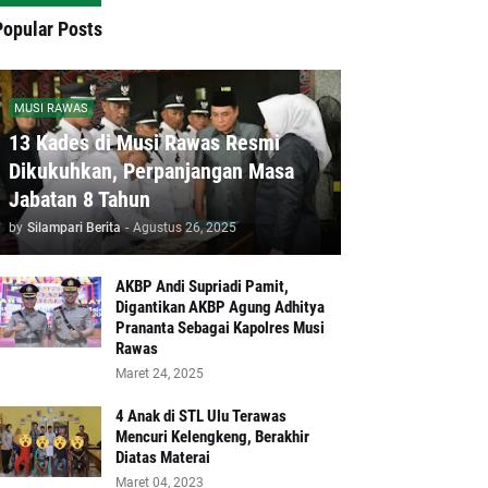
Popular Posts
MUSI RAWAS
13 Kades di Musi Rawas Resmi
Dikukuhkan, Perpanjangan Masa
Jabatan 8 Tahun
by
Silampari Berita
-
Agustus 26, 2025
AKBP Andi Supriadi Pamit,
Digantikan AKBP Agung Adhitya
Prananta Sebagai Kapolres Musi
Rawas
Maret 24, 2025
4 Anak di STL Ulu Terawas
Mencuri Kelengkeng, Berakhir
Diatas Materai
Maret 04, 2023