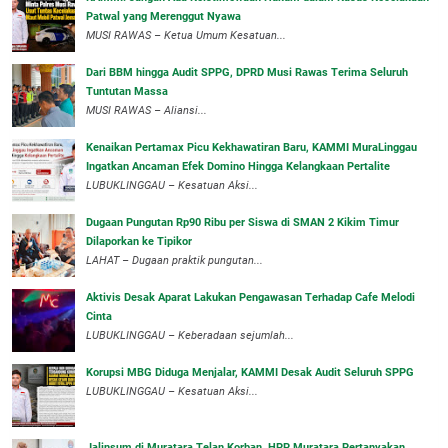
Patwal yang Merenggut Nyawa
‎MUSI RAWAS – Ketua Umum Kesatuan...
Dari BBM hingga Audit SPPG, DPRD Musi Rawas Terima Seluruh
Tuntutan Massa
MUSI RAWAS – Aliansi...
‎Kenaikan Pertamax Picu Kekhawatiran Baru, KAMMI MuraLinggau
Ingatkan Ancaman Efek Domino Hingga Kelangkaan Pertalite
‎LUBUKLINGGAU – Kesatuan Aksi...
Dugaan Pungutan Rp90 Ribu per Siswa di SMAN 2 Kikim Timur
Dilaporkan ke Tipikor
LAHAT – Dugaan praktik pungutan...
Aktivis Desak Aparat Lakukan Pengawasan Terhadap Cafe Melodi
Cinta
LUBUKLINGGAU – Keberadaan sejumlah...
Korupsi MBG Diduga Menjalar, KAMMI Desak Audit Seluruh SPPG
‎LUBUKLINGGAU – Kesatuan Aksi...
‎Jalinsum di Muratara Telan Korban, HPP Muratara Pertanyakan