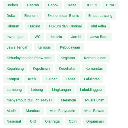
Brebes
Daerah
Depok
Desa
DPR RI
DPRD
Duka
Ekonomi
Ekonomi dan Bisnis
Empat Lawang
Hiburan
Hukum
Hukum dan Kriminal
Idul Adha
Investigasi
IWO
Jakarta
Jambi
Jawa Barat
Jawa Tengah
Kampus
Kebudayaan
Kebudayaan dan Pariwisata
Kegiatan
Kemanusiaan
Kepahiang
Kepolisian
Kesehatan
Komunitas
Korupsi
Kritik
Kuliner
Lahat
Lalulintas
Lampung
Lebong
Lingkungan
Lubuklinggau
menyambut Idul Fitri 1442 H
Merangin
Muara Enim
Mudik
Muratara
Musi Banyuasin
Musi Rawas
Nasional
OKI
Olahraga
Opini
Organisasi