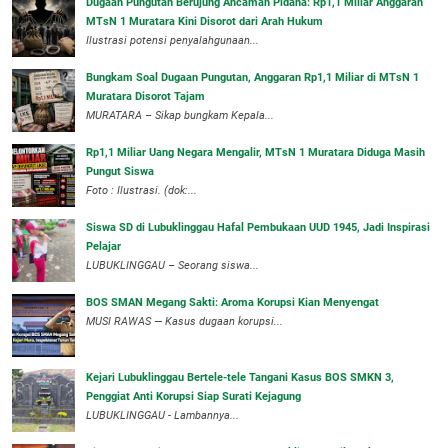
Dugaan Pungutan Berujung Ancaman Pidana: Rp1,1 Miliar Anggaran
MTsN 1 Muratara Kini Disorot dari Arah Hukum
Ilustrasi potensi penyalahgunaan...
Bungkam Soal Dugaan Pungutan, Anggaran Rp1,1 Miliar di MTsN 1
Muratara Disorot Tajam
‎MURATARA – Sikap bungkam Kepala...
‎Rp1,1 Miliar Uang Negara Mengalir, MTsN 1 Muratara Diduga Masih
Pungut Siswa
Foto : Ilustrasi. (dok:...
Siswa SD di Lubuklinggau Hafal Pembukaan UUD 1945, Jadi Inspirasi
Pelajar
LUBUKLINGGAU – Seorang siswa...
BOS SMAN Megang Sakti: Aroma Korupsi Kian Menyengat
MUSI RAWAS — Kasus dugaan korupsi...
Kejari Lubuklinggau Bertele-tele Tangani Kasus BOS SMKN 3,
Penggiat Anti Korupsi Siap Surati Kejagung
LUBUKLINGGAU - Lambannya...