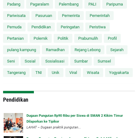
Padang
Pagaralam
Palembang
PALI
Paripurna
Pariwisata
Pasuruan
Pemerinta
Pemerintah
Pemuda
Pendidikan
Peringatan
Peristiwa
Pertanian
Polemik
Politik
Prabumulih
Profil
pulang kampung
Ramadhan
Rejang Lebong
Sejarah
Seni
Sosial
Sosialisasi
Sumbar
Sumsel
Tangerang
TNI
Unik
Viral
Wisata
Yogyakarta
Pendidikan
Dugaan Pungutan Rp90 Ribu per Siswa di SMAN 2 Kikim Timur
Dilaporkan ke Tipikor
LAHAT – Dugaan praktik pungutan...