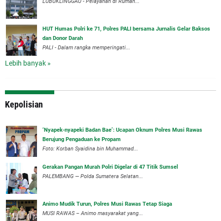
LUBUKLINGGAU - Pelayanan di Rumah...
HUT Humas Polri ke 71, Polres PALI bersama Jurnalis Gelar Baksos
dan Donor Darah
PALI - Dalam rangka memperingati...
Lebih banyak »
Kepolisian
‘Nyapek-nyapeki Badan Bae’: Ucapan Oknum Polres Musi Rawas
Berujung Pengaduan ke Propam
Foto: Korban Syaidina bin Muhammad...
Gerakan Pangan Murah Polri Digelar di 47 Titik Sumsel
PALEMBANG — Polda Sumatera Selatan...
Animo Mudik Turun, Polres Musi Rawas Tetap Siaga
MUSI RAWAS – Animo masyarakat yang...