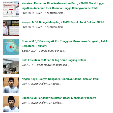
‎Kenaikan Pertamax Picu Kekhawatiran Baru, KAMMI MuraLinggau
Ingatkan Ancaman Efek Domino Hingga Kelangkaan Pertalite
‎LUBUKLINGGAU – Kesatuan Aksi...
Korupsi MBG Diduga Menjalar, KAMMI Desak Audit Seluruh SPPG
‎LUBUKLINGGAU – Kesatuan Aksi...
Gempa M 5,7 Guncang 44 Km Tenggara Mukomuko Bengkulu, Tidak
Berpotensi Tsunami
BENGKULU – Gempa bumi dengan...
Polri Fasilitasi KUR dan Bulog Serap Jagung Petani
JAKARTA — Polri menyelenggarakan...
Negeri Kaya, Rakyat Sengsara, Diamnya Ulama: Sebuah Ironi
Oleh : Pauzan Hakim, S.AgDari...
Skenario 98 Terulang? Kekuatan Besar Mengincar Prabowo
Oleh : Pauzan Hakim, S.AgTokoh...