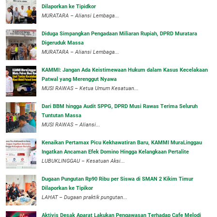
Dilaporkan ke Tipidkor
‎MURATARA – Aliansi Lembaga...
Diduga Simpangkan Pengadaan Miliaran Rupiah, DPRD Muratara
Digeruduk Massa
‎MURATARA – Aliansi Lembaga...
‎KAMMI: Jangan Ada Keistimewaan Hukum dalam Kasus Kecelakaan
Patwal yang Merenggut Nyawa
‎MUSI RAWAS – Ketua Umum Kesatuan...
Dari BBM hingga Audit SPPG, DPRD Musi Rawas Terima Seluruh
Tuntutan Massa
MUSI RAWAS – Aliansi...
‎Kenaikan Pertamax Picu Kekhawatiran Baru, KAMMI MuraLinggau
Ingatkan Ancaman Efek Domino Hingga Kelangkaan Pertalite
‎LUBUKLINGGAU – Kesatuan Aksi...
Dugaan Pungutan Rp90 Ribu per Siswa di SMAN 2 Kikim Timur
Dilaporkan ke Tipikor
LAHAT – Dugaan praktik pungutan...
Aktivis Desak Aparat Lakukan Pengawasan Terhadap Cafe Melodi