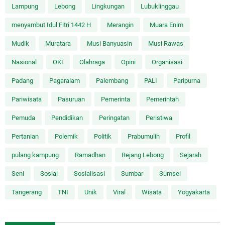
Lampung
Lebong
Lingkungan
Lubuklinggau
menyambut Idul Fitri 1442 H
Merangin
Muara Enim
Mudik
Muratara
Musi Banyuasin
Musi Rawas
Nasional
OKI
Olahraga
Opini
Organisasi
Padang
Pagaralam
Palembang
PALI
Paripurna
Pariwisata
Pasuruan
Pemerinta
Pemerintah
Pemuda
Pendidikan
Peringatan
Peristiwa
Pertanian
Polemik
Politik
Prabumulih
Profil
pulang kampung
Ramadhan
Rejang Lebong
Sejarah
Seni
Sosial
Sosialisasi
Sumbar
Sumsel
Tangerang
TNI
Unik
Viral
Wisata
Yogyakarta