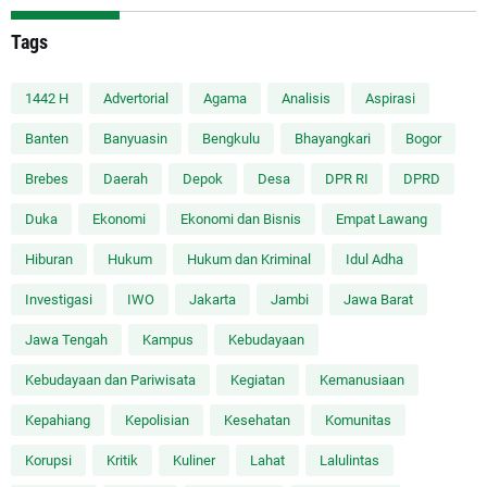
Tags
1442 H
Advertorial
Agama
Analisis
Aspirasi
Banten
Banyuasin
Bengkulu
Bhayangkari
Bogor
Brebes
Daerah
Depok
Desa
DPR RI
DPRD
Duka
Ekonomi
Ekonomi dan Bisnis
Empat Lawang
Hiburan
Hukum
Hukum dan Kriminal
Idul Adha
Investigasi
IWO
Jakarta
Jambi
Jawa Barat
Jawa Tengah
Kampus
Kebudayaan
Kebudayaan dan Pariwisata
Kegiatan
Kemanusiaan
Kepahiang
Kepolisian
Kesehatan
Komunitas
Korupsi
Kritik
Kuliner
Lahat
Lalulintas