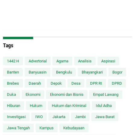
Tags
1442 H
Advertorial
Agama
Analisis
Aspirasi
Banten
Banyuasin
Bengkulu
Bhayangkari
Bogor
Brebes
Daerah
Depok
Desa
DPR RI
DPRD
Duka
Ekonomi
Ekonomi dan Bisnis
Empat Lawang
Hiburan
Hukum
Hukum dan Kriminal
Idul Adha
Investigasi
IWO
Jakarta
Jambi
Jawa Barat
Jawa Tengah
Kampus
Kebudayaan