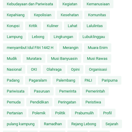
Kebudayaan dan Pariwisata
Kegiatan
Kemanusiaan
Kepahiang
Kepolisian
Kesehatan
Komunitas
Korupsi
Kritik
Kuliner
Lahat
Lalulintas
Lampung
Lebong
Lingkungan
Lubuklinggau
menyambut Idul Fitri 1442 H
Merangin
Muara Enim
Mudik
Muratara
Musi Banyuasin
Musi Rawas
Nasional
OKI
Olahraga
Opini
Organisasi
Padang
Pagaralam
Palembang
PALI
Paripurna
Pariwisata
Pasuruan
Pemerinta
Pemerintah
Pemuda
Pendidikan
Peringatan
Peristiwa
Pertanian
Polemik
Politik
Prabumulih
Profil
pulang kampung
Ramadhan
Rejang Lebong
Sejarah