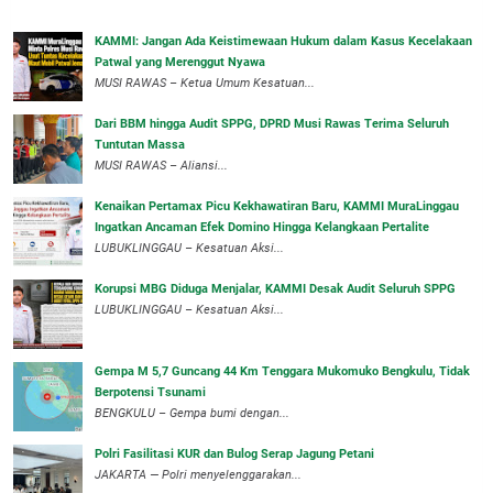
‎KAMMI: Jangan Ada Keistimewaan Hukum dalam Kasus Kecelakaan
Patwal yang Merenggut Nyawa
‎MUSI RAWAS – Ketua Umum Kesatuan...
Dari BBM hingga Audit SPPG, DPRD Musi Rawas Terima Seluruh
Tuntutan Massa
MUSI RAWAS – Aliansi...
‎Kenaikan Pertamax Picu Kekhawatiran Baru, KAMMI MuraLinggau
Ingatkan Ancaman Efek Domino Hingga Kelangkaan Pertalite
‎LUBUKLINGGAU – Kesatuan Aksi...
Korupsi MBG Diduga Menjalar, KAMMI Desak Audit Seluruh SPPG
‎LUBUKLINGGAU – Kesatuan Aksi...
Gempa M 5,7 Guncang 44 Km Tenggara Mukomuko Bengkulu, Tidak
Berpotensi Tsunami
BENGKULU – Gempa bumi dengan...
Polri Fasilitasi KUR dan Bulog Serap Jagung Petani
JAKARTA — Polri menyelenggarakan...