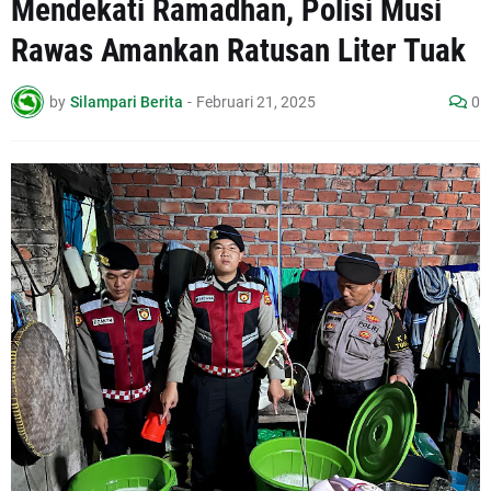
Mendekati Ramadhan, Polisi Musi
Rawas Amankan Ratusan Liter Tuak
by
Silampari Berita
-
Februari 21, 2025
0