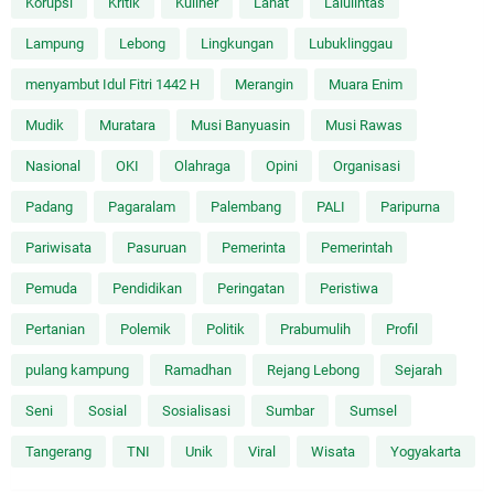
Korupsi
Kritik
Kuliner
Lahat
Lalulintas
Lampung
Lebong
Lingkungan
Lubuklinggau
menyambut Idul Fitri 1442 H
Merangin
Muara Enim
Mudik
Muratara
Musi Banyuasin
Musi Rawas
Nasional
OKI
Olahraga
Opini
Organisasi
Padang
Pagaralam
Palembang
PALI
Paripurna
Pariwisata
Pasuruan
Pemerinta
Pemerintah
Pemuda
Pendidikan
Peringatan
Peristiwa
Pertanian
Polemik
Politik
Prabumulih
Profil
pulang kampung
Ramadhan
Rejang Lebong
Sejarah
Seni
Sosial
Sosialisasi
Sumbar
Sumsel
Tangerang
TNI
Unik
Viral
Wisata
Yogyakarta