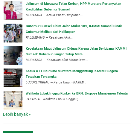
‎Jalinsum di Muratara Telan Korban, HPP Muratara Pertanyakan
Kredibilitas Gubernur Sumsel
MURATARA – Ketua Pusat Himpunan...
‎Gubernur Sumsel Klaim Jalan Mulus 90%, KAMMI Sumsel Sindir
Gubernur Melihat dari Helikopter
‎PALEMBANG — Kesatuan Aksi...
‎Kecelakaan Maut Jalinsum Diduga Karena Jalan Berlubang, KAMMI
Sumsel: Gubernur Jangan Tutup Mata
‎MURATARA — Kesatuan Aksi Mahasiswa...
‎Kasus OTT BKPSDM Muratara Menggantung, KAMMI: Segera
Tetapkan Tersangka
‎LUBUKLINGGAU — Ketua Umum KAMMI...
Walikota Lubuklinggau Kunker ke BKN, Ekspose Manajemen Talenta
JAKARTA - Walikota Lubuk Linggau,...
Lebih banyak »