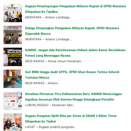
‎Dugaan Penyimpangan Pengadaan Miliaran Rupiah di DPRD Muratara
Dilaporkan ke Tipidkor
‎MURATARA – Aliansi Lembaga...
Diduga Simpangkan Pengadaan Miliaran Rupiah, DPRD Muratara
Digeruduk Massa
‎MURATARA – Aliansi Lembaga...
‎KAMMI: Jangan Ada Keistimewaan Hukum dalam Kasus Kecelakaan
Patwal yang Merenggut Nyawa
‎MUSI RAWAS – Ketua Umum Kesatuan...
Dari BBM hingga Audit SPPG, DPRD Musi Rawas Terima Seluruh
Tuntutan Massa
MUSI RAWAS – Aliansi...
‎Kenaikan Pertamax Picu Kekhawatiran Baru, KAMMI MuraLinggau
Ingatkan Ancaman Efek Domino Hingga Kelangkaan Pertalite
‎LUBUKLINGGAU – Kesatuan Aksi...
Dugaan Pungutan Rp90 Ribu per Siswa di SMAN 2 Kikim Timur
Dilaporkan ke Tipikor
LAHAT – Dugaan praktik pungutan...