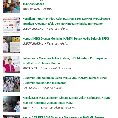
Tuntutan Massa
MUSI RAWAS – Aliansi...
‎Kenaikan Pertamax Picu Kekhawatiran Baru, KAMMI MuraLinggau
Ingatkan Ancaman Efek Domino Hingga Kelangkaan Pertalite
‎LUBUKLINGGAU – Kesatuan Aksi...
Korupsi MBG Diduga Menjalar, KAMMI Desak Audit Seluruh SPPG
‎LUBUKLINGGAU – Kesatuan Aksi...
‎Jalinsum di Muratara Telan Korban, HPP Muratara Pertanyakan
Kredibilitas Gubernur Sumsel
MURATARA – Ketua Pusat Himpunan...
‎Gubernur Sumsel Klaim Jalan Mulus 90%, KAMMI Sumsel Sindir
Gubernur Melihat dari Helikopter
‎PALEMBANG — Kesatuan Aksi...
‎Kecelakaan Maut Jalinsum Diduga Karena Jalan Berlubang, KAMMI
Sumsel: Gubernur Jangan Tutup Mata
‎MURATARA — Kesatuan Aksi Mahasiswa...
‎Kasus OTT BKPSDM Muratara Menggantung, KAMMI: Segera