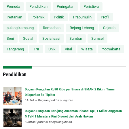
Pemuda
Pendidikan
Peringatan
Peristiwa
Pertanian
Polemik
Politik
Prabumulih
Profil
pulang kampung
Ramadhan
Rejang Lebong
Sejarah
Seni
Sosial
Sosialisasi
Sumbar
Sumsel
Tangerang
TNI
Unik
Viral
Wisata
Yogyakarta
Pendidikan
Dugaan Pungutan Rp90 Ribu per Siswa di SMAN 2 Kikim Timur
Dilaporkan ke Tipikor
LAHAT – Dugaan praktik pungutan...
Dugaan Pungutan Berujung Ancaman Pidana: Rp1,1 Miliar Anggaran
MTsN 1 Muratara Kini Disorot dari Arah Hukum
Ilustrasi potensi penyalahgunaan...