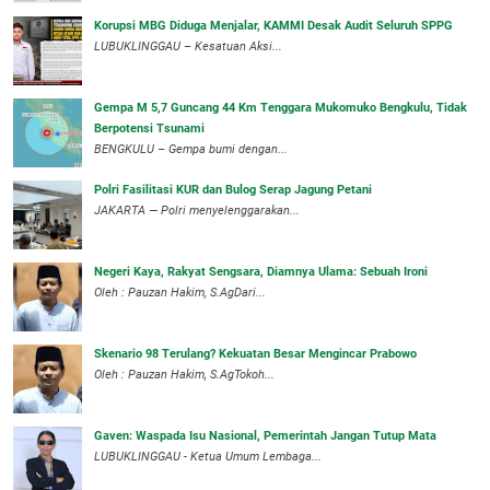
Korupsi MBG Diduga Menjalar, KAMMI Desak Audit Seluruh SPPG
‎LUBUKLINGGAU – Kesatuan Aksi...
Gempa M 5,7 Guncang 44 Km Tenggara Mukomuko Bengkulu, Tidak
Berpotensi Tsunami
BENGKULU – Gempa bumi dengan...
Polri Fasilitasi KUR dan Bulog Serap Jagung Petani
JAKARTA — Polri menyelenggarakan...
Negeri Kaya, Rakyat Sengsara, Diamnya Ulama: Sebuah Ironi
Oleh : Pauzan Hakim, S.AgDari...
Skenario 98 Terulang? Kekuatan Besar Mengincar Prabowo
Oleh : Pauzan Hakim, S.AgTokoh...
Gaven: Waspada Isu Nasional, Pemerintah Jangan Tutup Mata
LUBUKLINGGAU - Ketua Umum Lembaga...