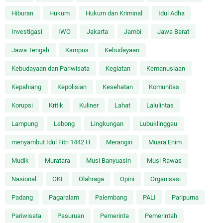
Hiburan
Hukum
Hukum dan Kriminal
Idul Adha
Investigasi
IWO
Jakarta
Jambi
Jawa Barat
Jawa Tengah
Kampus
Kebudayaan
Kebudayaan dan Pariwisata
Kegiatan
Kemanusiaan
Kepahiang
Kepolisian
Kesehatan
Komunitas
Korupsi
Kritik
Kuliner
Lahat
Lalulintas
Lampung
Lebong
Lingkungan
Lubuklinggau
menyambut Idul Fitri 1442 H
Merangin
Muara Enim
Mudik
Muratara
Musi Banyuasin
Musi Rawas
Nasional
OKI
Olahraga
Opini
Organisasi
Padang
Pagaralam
Palembang
PALI
Paripurna
Pariwisata
Pasuruan
Pemerinta
Pemerintah