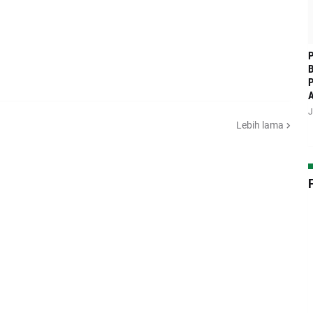
P
B
P
J
Lebih lama