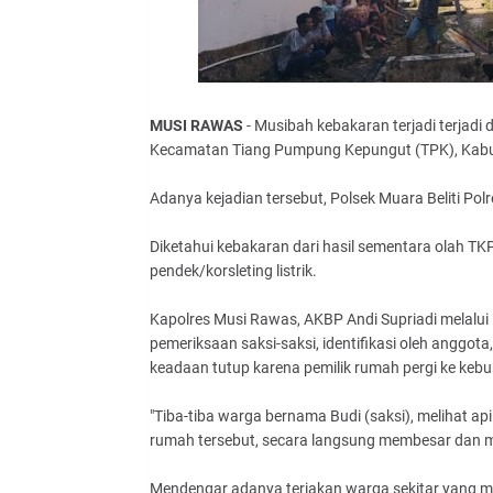
MUSI RAWAS
- Musibah kebakaran terjadi terjadi 
Kecamatan Tiang Pumpung Kepungut (TPK), Kabup
Adanya kejadian tersebut, Polsek Muara Beliti Po
Diketahui kebakaran dari hasil sementara olah T
pendek/korsleting listrik.
Kapolres Musi Rawas, AKBP Andi Supriadi melalu
pemeriksaan saksi-saksi, identifikasi oleh anggot
keadaan tutup karena pemilik rumah pergi ke kebu
"Tiba-tiba warga bernama Budi (saksi), melihat ap
rumah tersebut, secara langsung membesar dan me
Mendengar adanya teriakan warga sekitar yang me