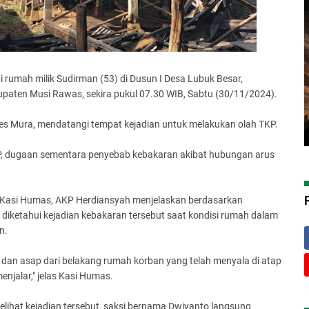
di rumah milik Sudirman (53) di Dusun I Desa Lubuk Besar,
aten Musi Rawas, sekira pukul 07.30 WIB, Sabtu (30/11/2024).
lres Mura, mendatangi tempat kejadian untuk melakukan olah TKP.
KP, dugaan sementara penyebab kebakaran akibat hubungan arus
i Kasi Humas, AKP Herdiansyah menjelaskan berdasarkan
a, diketahui kejadian kebakaran tersebut saat kondisi rumah dalam
n.
i dan asap dari belakang rumah korban yang telah menyala di atap
njalar," jelas Kasi Humas.
lihat kejadian tersebut, saksi bernama Dwiyanto langsung