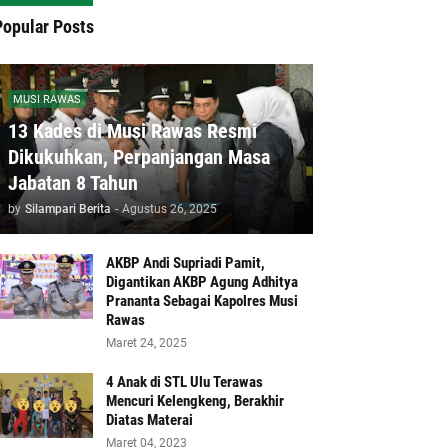
Popular Posts
MUSI RAWAS
13 Kades di Musi Rawas Resmi
Dikukuhkan, Perpanjangan Masa
Jabatan 8 Tahun
by
Silampari Berita
-
Agustus 26, 2025
AKBP Andi Supriadi Pamit,
Digantikan AKBP Agung Adhitya
Prananta Sebagai Kapolres Musi
Rawas
Maret 24, 2025
4 Anak di STL Ulu Terawas
Mencuri Kelengkeng, Berakhir
Diatas Materai
Maret 04, 2023