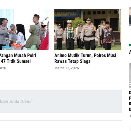
A
Pangan Murah Polri
Animo Mudik Turun, Polres Musi
i 47 Titik Sumsel
Rawas Tetap Siaga
2026
March 12, 2026
‎
P
Iklan Anda Disini
R
D
J