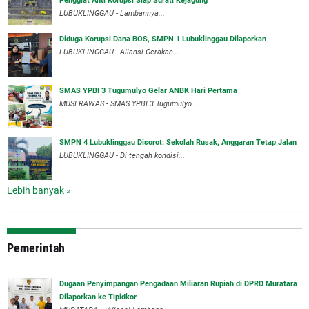
Penggiat Anti Korupsi Siap Surati Kejagung
LUBUKLINGGAU - Lambannya...
Diduga Korupsi Dana BOS, SMPN 1 Lubuklinggau Dilaporkan
LUBUKLINGGAU - Aliansi Gerakan...
SMAS YPBI 3 Tugumulyo Gelar ANBK Hari Pertama
MUSI RAWAS - SMAS YPBI 3 Tugumulyo...
SMPN 4 Lubuklinggau Disorot: Sekolah Rusak, Anggaran Tetap Jalan
LUBUKLINGGAU - Di tengah kondisi...
Lebih banyak »
Pemerintah
‎Dugaan Penyimpangan Pengadaan Miliaran Rupiah di DPRD Muratara
Dilaporkan ke Tipidkor