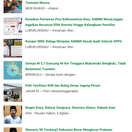
Tuntutan Massa
MUSI RAWAS – Aliansi...
‎Kenaikan Pertamax Picu Kekhawatiran Baru, KAMMI MuraLinggau
Ingatkan Ancaman Efek Domino Hingga Kelangkaan Pertalite
‎LUBUKLINGGAU – Kesatuan Aksi...
Korupsi MBG Diduga Menjalar, KAMMI Desak Audit Seluruh SPPG
‎LUBUKLINGGAU – Kesatuan Aksi...
Gempa M 5,7 Guncang 44 Km Tenggara Mukomuko Bengkulu, Tidak
Berpotensi Tsunami
BENGKULU – Gempa bumi dengan...
Polri Fasilitasi KUR dan Bulog Serap Jagung Petani
JAKARTA — Polri menyelenggarakan...
Negeri Kaya, Rakyat Sengsara, Diamnya Ulama: Sebuah Ironi
Oleh : Pauzan Hakim, S.AgDari...
Skenario 98 Terulang? Kekuatan Besar Mengincar Prabowo