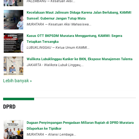
‎PALEMBANG — Kesatuan Aksi...
‎Kecelakaan Maut Jalinsum Diduga Karena Jalan Berlubang, KAMMI
Sumsel: Gubernur Jangan Tutup Mata
‎MURATARA — Kesatuan Aksi Mahasiswa...
‎Kasus OTT BKPSDM Muratara Menggantung, KAMMI: Segera
Tetapkan Tersangka
‎LUBUKLINGGAU — Ketua Umum KAMMI...
Walikota Lubuklinggau Kunker ke BKN, Ekspose Manajemen Talenta
JAKARTA - Walikota Lubuk Linggau,...
Lebih banyak »
DPRD
‎Dugaan Penyimpangan Pengadaan Miliaran Rupiah di DPRD Muratara
Dilaporkan ke Tipidkor
‎MURATARA – Aliansi Lembaga...