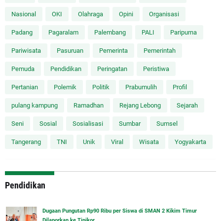
Nasional
OKI
Olahraga
Opini
Organisasi
Padang
Pagaralam
Palembang
PALI
Paripurna
Pariwisata
Pasuruan
Pemerinta
Pemerintah
Pemuda
Pendidikan
Peringatan
Peristiwa
Pertanian
Polemik
Politik
Prabumulih
Profil
pulang kampung
Ramadhan
Rejang Lebong
Sejarah
Seni
Sosial
Sosialisasi
Sumbar
Sumsel
Tangerang
TNI
Unik
Viral
Wisata
Yogyakarta
Pendidikan
Dugaan Pungutan Rp90 Ribu per Siswa di SMAN 2 Kikim Timur
Dilaporkan ke Tipikor