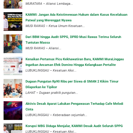
‎MURATARA – Aliansi Lembaga...
‎KAMMI: Jangan Ada Keistimewaan Hukum dalam Kasus Kecelakaan
Patwal yang Merenggut Nyawa
‎MUSI RAWAS – Ketua Umum Kesatuan...
Dari BBM hingga Audit SPPG, DPRD Musi Rawas Terima Seluruh
Tuntutan Massa
MUSI RAWAS – Aliansi...
‎Kenaikan Pertamax Picu Kekhawatiran Baru, KAMMI MuraLinggau
Ingatkan Ancaman Efek Domino Hingga Kelangkaan Pertalite
‎LUBUKLINGGAU – Kesatuan Aksi...
Dugaan Pungutan Rp90 Ribu per Siswa di SMAN 2 Kikim Timur
Dilaporkan ke Tipikor
LAHAT – Dugaan praktik pungutan...
Aktivis Desak Aparat Lakukan Pengawasan Terhadap Cafe Melodi
Cinta
LUBUKLINGGAU – Keberadaan sejumlah...
Korupsi MBG Diduga Menjalar, KAMMI Desak Audit Seluruh SPPG
‎LUBUKLINGGAU – Kesatuan Aksi...