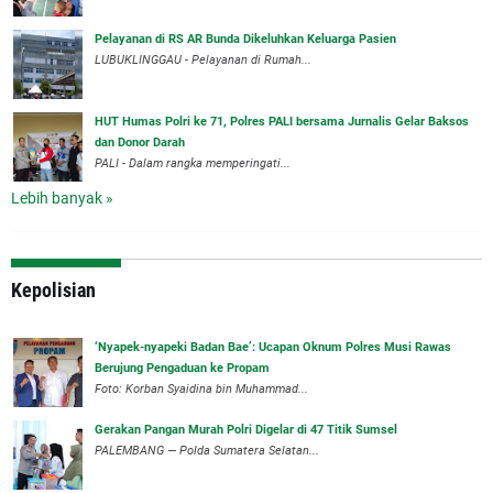
Pelayanan di RS AR Bunda Dikeluhkan Keluarga Pasien
LUBUKLINGGAU - Pelayanan di Rumah...
HUT Humas Polri ke 71, Polres PALI bersama Jurnalis Gelar Baksos
dan Donor Darah
PALI - Dalam rangka memperingati...
Lebih banyak »
Kepolisian
‘Nyapek-nyapeki Badan Bae’: Ucapan Oknum Polres Musi Rawas
Berujung Pengaduan ke Propam
Foto: Korban Syaidina bin Muhammad...
Gerakan Pangan Murah Polri Digelar di 47 Titik Sumsel
PALEMBANG — Polda Sumatera Selatan...