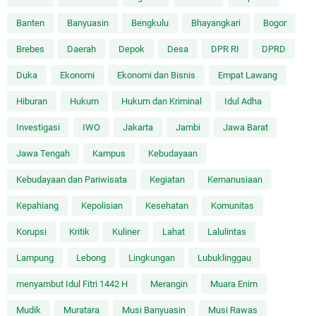
Banten
Banyuasin
Bengkulu
Bhayangkari
Bogor
Brebes
Daerah
Depok
Desa
DPR RI
DPRD
Duka
Ekonomi
Ekonomi dan Bisnis
Empat Lawang
Hiburan
Hukum
Hukum dan Kriminal
Idul Adha
Investigasi
IWO
Jakarta
Jambi
Jawa Barat
Jawa Tengah
Kampus
Kebudayaan
Kebudayaan dan Pariwisata
Kegiatan
Kemanusiaan
Kepahiang
Kepolisian
Kesehatan
Komunitas
Korupsi
Kritik
Kuliner
Lahat
Lalulintas
Lampung
Lebong
Lingkungan
Lubuklinggau
menyambut Idul Fitri 1442 H
Merangin
Muara Enim
Mudik
Muratara
Musi Banyuasin
Musi Rawas