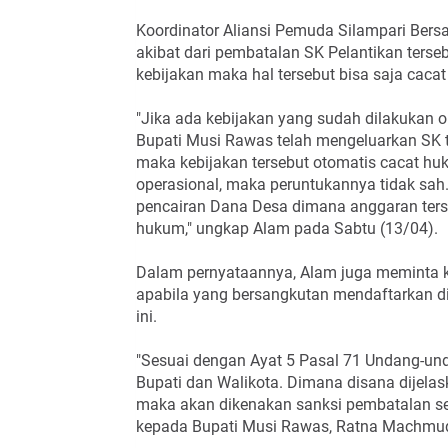
Koordinator Aliansi Pemuda Silampari Bers
akibat dari pembatalan SK Pelantikan terseb
kebijakan maka hal tersebut bisa saja caca
"Jika ada kebijakan yang sudah dilakukan ol
Bupati Musi Rawas telah mengeluarkan SK t
maka kebijakan tersebut otomatis cacat hu
operasional, maka peruntukannya tidak sah.
pencairan Dana Desa dimana anggaran ters
hukum," ungkap Alam pada Sabtu (13/04).
Dalam pernyataannya, Alam juga meminta 
apabila yang bersangkutan mendaftarkan di
ini.
"Sesuai dengan Ayat 5 Pasal 71 Undang-un
Bupati dan Walikota. Dimana disana dijela
maka akan dikenakan sanksi pembatalan seb
kepada Bupati Musi Rawas, Ratna Machmud