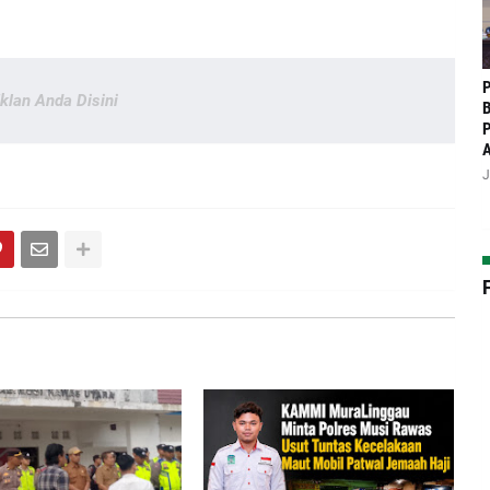
P
Iklan Anda Disini
B
P
J