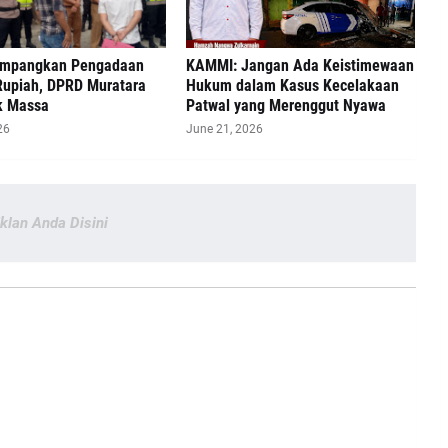
impangkan Pengadaan
‎KAMMI: Jangan Ada Keistimewaan
Rupiah, DPRD Muratara
Hukum dalam Kasus Kecelakaan
k Massa
Patwal yang Merenggut Nyawa
26
June 21, 2026
Iklan Anda Disini