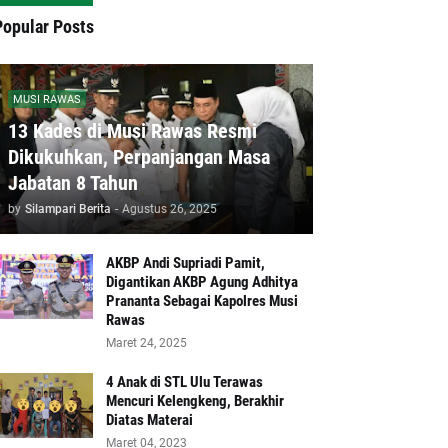
Popular Posts
MUSI RAWAS
13 Kades di Musi Rawas Resmi
Dikukuhkan, Perpanjangan Masa
Jabatan 8 Tahun
by
Silampari Berita
-
Agustus 26, 2025
AKBP Andi Supriadi Pamit,
Digantikan AKBP Agung Adhitya
Prananta Sebagai Kapolres Musi
Rawas
Maret 24, 2025
4 Anak di STL Ulu Terawas
Mencuri Kelengkeng, Berakhir
Diatas Materai
Maret 04, 2023