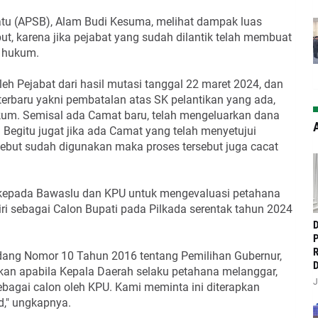
atu (APSB), Alam Budi Kesuma, melihat dampak luas
ut, karena jika pejabat yang sudah dilantik telah membuat
t hukum.
eh Pejabat dari hasil mutasi tanggal 22 maret 2024, dan
erbaru yakni pembatalan atas SK pelantikan yang ada,
kum. Semisal ada Camat baru, telah mengeluarkan dana
A
 Begitu jugat jika ada Camat yang telah menyetujui
ebut sudah digunakan maka proses tersebut juga cacat
kepada Bawaslu dan KPU untuk mengevaluasi petahana
ri sebagai Calon Bupati pada Pilkada serentak tahun 2024
‎
P
R
dang Nomor 10 Tahun 2016 tentang Pemilihan Gubernur,
D
skan apabila Kepala Daerah selaku petahana melanggar,
J
agai calon oleh KPU. Kami meminta ini diterapkan
," ungkapnya.