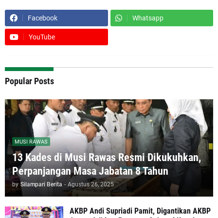
Facebook
Whatsapp
YouTube
Popular Posts
MUSI RAWAS
13 Kades di Musi Rawas Resmi Dikukuhkan,
Perpanjangan Masa Jabatan 8 Tahun
by
Silampari Berita
-
Agustus 26, 2025
AKBP Andi Supriadi Pamit, Digantikan AKBP