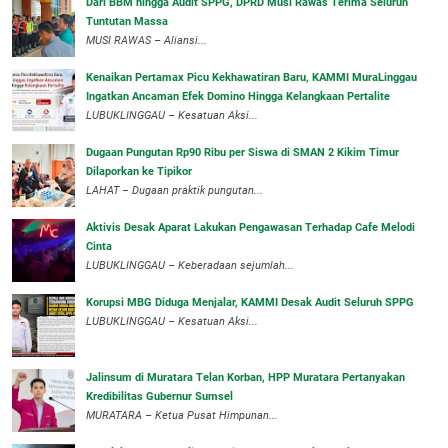
Dari BBM hingga Audit SPPG, DPRD Musi Rawas Terima Seluruh
Tuntutan Massa
MUSI RAWAS – Aliansi...
‎Kenaikan Pertamax Picu Kekhawatiran Baru, KAMMI MuraLinggau
Ingatkan Ancaman Efek Domino Hingga Kelangkaan Pertalite
‎LUBUKLINGGAU – Kesatuan Aksi...
Dugaan Pungutan Rp90 Ribu per Siswa di SMAN 2 Kikim Timur
Dilaporkan ke Tipikor
LAHAT – Dugaan praktik pungutan...
Aktivis Desak Aparat Lakukan Pengawasan Terhadap Cafe Melodi
Cinta
LUBUKLINGGAU – Keberadaan sejumlah...
Korupsi MBG Diduga Menjalar, KAMMI Desak Audit Seluruh SPPG
‎LUBUKLINGGAU – Kesatuan Aksi...
‎Jalinsum di Muratara Telan Korban, HPP Muratara Pertanyakan
Kredibilitas Gubernur Sumsel
MURATARA – Ketua Pusat Himpunan...