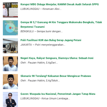
Korupsi MBG Diduga Menjalar, KAMMI Desak Audit Seluruh SPPG
‎LUBUKLINGGAU – Kesatuan Aksi...
Gempa M 5,7 Guncang 44 Km Tenggara Mukomuko Bengkulu, Tidak
Berpotensi Tsunami
BENGKULU – Gempa bumi dengan...
Polri Fasilitasi KUR dan Bulog Serap Jagung Petani
JAKARTA — Polri menyelenggarakan...
Negeri Kaya, Rakyat Sengsara, Diamnya Ulama: Sebuah Ironi
Oleh : Pauzan Hakim, S.AgDari...
Skenario 98 Terulang? Kekuatan Besar Mengincar Prabowo
Oleh : Pauzan Hakim, S.AgTokoh...
Gaven: Waspada Isu Nasional, Pemerintah Jangan Tutup Mata
LUBUKLINGGAU - Ketua Umum Lembaga...