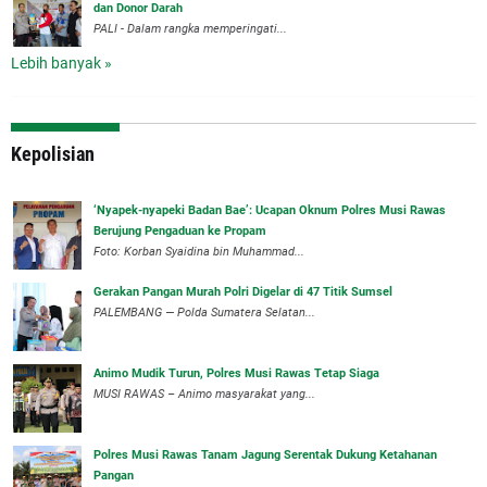
dan Donor Darah
PALI - Dalam rangka memperingati...
Lebih banyak »
Kepolisian
‘Nyapek-nyapeki Badan Bae’: Ucapan Oknum Polres Musi Rawas
Berujung Pengaduan ke Propam
Foto: Korban Syaidina bin Muhammad...
Gerakan Pangan Murah Polri Digelar di 47 Titik Sumsel
PALEMBANG — Polda Sumatera Selatan...
Animo Mudik Turun, Polres Musi Rawas Tetap Siaga
MUSI RAWAS – Animo masyarakat yang...
Polres Musi Rawas Tanam Jagung Serentak Dukung Ketahanan
Pangan