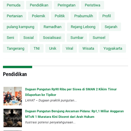
Pemuda
Pendidikan
Peringatan
Peristiwa
Pertanian
Polemik
Politik
Prabumulih
Profil
pulang kampung
Ramadhan
Rejang Lebong
Sejarah
Seni
Sosial
Sosialisasi
Sumbar
Sumsel
Tangerang
TNI
Unik
Viral
Wisata
Yogyakarta
Pendidikan
Dugaan Pungutan Rp90 Ribu per Siswa di SMAN 2 Kikim Timur
Dilaporkan ke Tipikor
LAHAT – Dugaan praktik pungutan...
Dugaan Pungutan Berujung Ancaman Pidana: Rp1,1 Miliar Anggaran
MTsN 1 Muratara Kini Disorot dari Arah Hukum
Ilustrasi potensi penyalahgunaan...