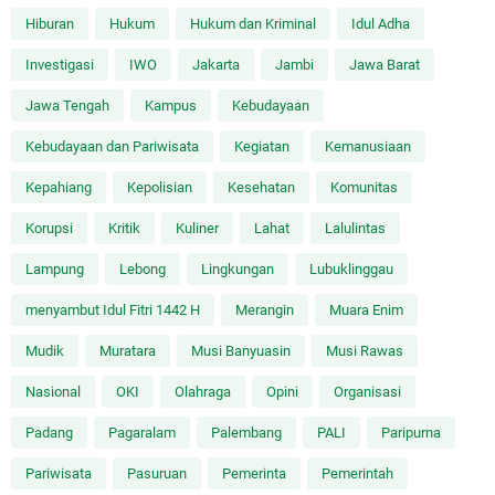
Hiburan
Hukum
Hukum dan Kriminal
Idul Adha
Investigasi
IWO
Jakarta
Jambi
Jawa Barat
Jawa Tengah
Kampus
Kebudayaan
Kebudayaan dan Pariwisata
Kegiatan
Kemanusiaan
Kepahiang
Kepolisian
Kesehatan
Komunitas
Korupsi
Kritik
Kuliner
Lahat
Lalulintas
Lampung
Lebong
Lingkungan
Lubuklinggau
menyambut Idul Fitri 1442 H
Merangin
Muara Enim
Mudik
Muratara
Musi Banyuasin
Musi Rawas
Nasional
OKI
Olahraga
Opini
Organisasi
Padang
Pagaralam
Palembang
PALI
Paripurna
Pariwisata
Pasuruan
Pemerinta
Pemerintah