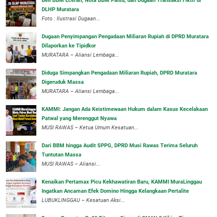
‎Beli BBM Eceran, Nota BBM Palsu, dan Dugaan Transaksi Fiktif di
DLHP Muratara
Foto : Ilustrasi Dugaan...
‎Dugaan Penyimpangan Pengadaan Miliaran Rupiah di DPRD Muratara
Dilaporkan ke Tipidkor
‎MURATARA – Aliansi Lembaga...
Diduga Simpangkan Pengadaan Miliaran Rupiah, DPRD Muratara
Digeruduk Massa
‎MURATARA – Aliansi Lembaga...
‎KAMMI: Jangan Ada Keistimewaan Hukum dalam Kasus Kecelakaan
Patwal yang Merenggut Nyawa
‎MUSI RAWAS – Ketua Umum Kesatuan...
Dari BBM hingga Audit SPPG, DPRD Musi Rawas Terima Seluruh
Tuntutan Massa
MUSI RAWAS – Aliansi...
‎Kenaikan Pertamax Picu Kekhawatiran Baru, KAMMI MuraLinggau
Ingatkan Ancaman Efek Domino Hingga Kelangkaan Pertalite
‎LUBUKLINGGAU – Kesatuan Aksi...