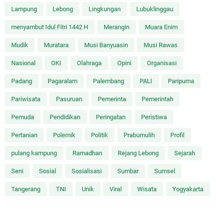
Lampung
Lebong
Lingkungan
Lubuklinggau
menyambut Idul Fitri 1442 H
Merangin
Muara Enim
Mudik
Muratara
Musi Banyuasin
Musi Rawas
Nasional
OKI
Olahraga
Opini
Organisasi
Padang
Pagaralam
Palembang
PALI
Paripurna
Pariwisata
Pasuruan
Pemerinta
Pemerintah
Pemuda
Pendidikan
Peringatan
Peristiwa
Pertanian
Polemik
Politik
Prabumulih
Profil
pulang kampung
Ramadhan
Rejang Lebong
Sejarah
Seni
Sosial
Sosialisasi
Sumbar
Sumsel
Tangerang
TNI
Unik
Viral
Wisata
Yogyakarta