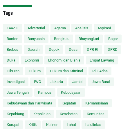
Tags
1442 H
Advertorial
Agama
Analisis
Aspirasi
Banten
Banyuasin
Bengkulu
Bhayangkari
Bogor
Brebes
Daerah
Depok
Desa
DPR RI
DPRD
Duka
Ekonomi
Ekonomi dan Bisnis
Empat Lawang
Hiburan
Hukum
Hukum dan Kriminal
Idul Adha
Investigasi
IWO
Jakarta
Jambi
Jawa Barat
Jawa Tengah
Kampus
Kebudayaan
Kebudayaan dan Pariwisata
Kegiatan
Kemanusiaan
Kepahiang
Kepolisian
Kesehatan
Komunitas
Korupsi
Kritik
Kuliner
Lahat
Lalulintas