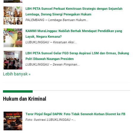
LBH PETA Sumsel Perkuat Kemitraan Strategis dengan Sejumlah
Lembaga, Dorong Sinergi Penegakan Hukum
PALEMBANG — Lembaga Bantuan Hukum...
‎KAMMI MuraLinggau: Nabilah Berhak Mendapat Pendidikan yang
Layak, Negara Kemana?
LUBUKLINGGAU — Kesatuan Aksi...
‎LBH PETA Sumsel Gelar FGD Serap Aspirasi LSM dan Ormas, Dukung
Polri Dibawah Naungan Presiden
‎LUBUKLINGGAU – Dewan Pimpinan...
Lebih banyak »
Hukum dan Kriminal
Teror Pinjol Ilegal DAPIN: Foto Tidak Senonoh Korban Diseret ke FB
Foto: Ilustrasi.LUBUKLINGGAU –...