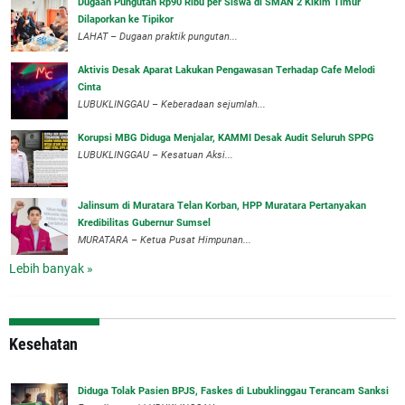
Dugaan Pungutan Rp90 Ribu per Siswa di SMAN 2 Kikim Timur
Dilaporkan ke Tipikor
LAHAT – Dugaan praktik pungutan...
Aktivis Desak Aparat Lakukan Pengawasan Terhadap Cafe Melodi
Cinta
LUBUKLINGGAU – Keberadaan sejumlah...
Korupsi MBG Diduga Menjalar, KAMMI Desak Audit Seluruh SPPG
‎LUBUKLINGGAU – Kesatuan Aksi...
‎Jalinsum di Muratara Telan Korban, HPP Muratara Pertanyakan
Kredibilitas Gubernur Sumsel
MURATARA – Ketua Pusat Himpunan...
Lebih banyak »
Kesehatan
Diduga Tolak Pasien BPJS, Faskes di Lubuklinggau Terancam Sanksi