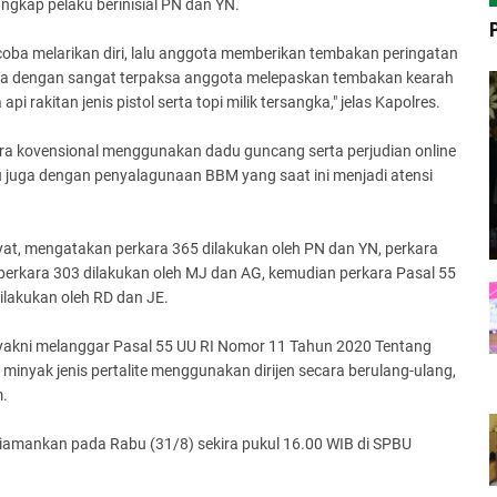
ungkap pelaku berinisial PN dan YN.
oba melarikan diri, lalu anggota memberikan tembakan peringatan
ga dengan sangat terpaksa anggota melepaskan tembakan kearah
pi rakitan jenis pistol serta topi milik tersangka," jelas Kapolres.
ara kovensional menggunakan dadu guncang serta perjudian online
u juga dengan penyalagunaan BBM yang saat ini menjadi atensi
at, mengatakan perkara 365 dilakukan oleh PN dan YN, perkara
, perkara 303 dilakukan oleh MJ dan AG, kemudian perkara Pasal 55
ilakukan oleh RD dan JE.
 yakni melanggar Pasal 55 UU RI Nomor 11 Tahun 2020 Tentang
inyak jenis pertalite menggunakan dirijen secara berulang-ulang,
m.
iamankan pada Rabu (31/8) sekira pukul 16.00 WIB di SPBU