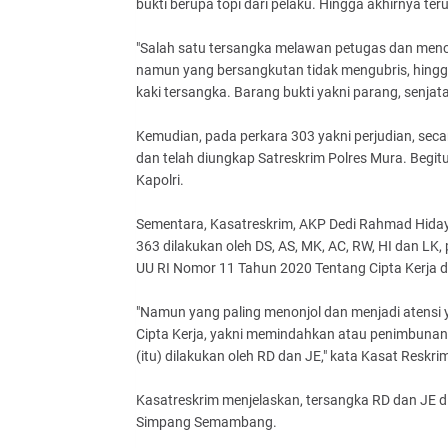
bukti berupa topi dari pelaku. Hingga akhirnya ter
"Salah satu tersangka melawan petugas dan menc
namun yang bersangkutan tidak mengubris, hing
kaki tersangka. Barang bukti yakni parang, senjata a
Kemudian, pada perkara 303 yakni perjudian, sec
dan telah diungkap Satreskrim Polres Mura. Begit
Kapolri.
Sementara, Kasatreskrim, AKP Dedi Rahmad Hiday
363 dilakukan oleh DS, AS, MK, AC, RW, HI dan LK
UU RI Nomor 11 Tahun 2020 Tentang Cipta Kerja d
"Namun yang paling menonjol dan menjadi atensi
Cipta Kerja, yakni memindahkan atau penimbunan m
(itu) dilakukan oleh RD dan JE," kata Kasat Reskri
Kasatreskrim menjelaskan, tersangka RD dan JE d
Simpang Semambang.