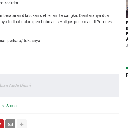
satreskrim.
mberataran dilakukan oleh enam tersangka. Diantaranya dua
ya terlibat dalam pembobolan sekaligus pencurian di Polindes
P
B
P
man perkara," tukasnya.
J
Iklan Anda Disini
as
Sumsel