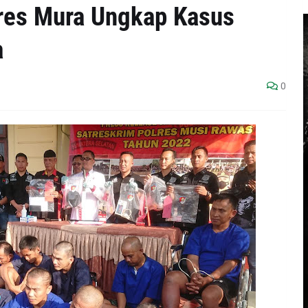
res Mura Ungkap Kasus
a
0