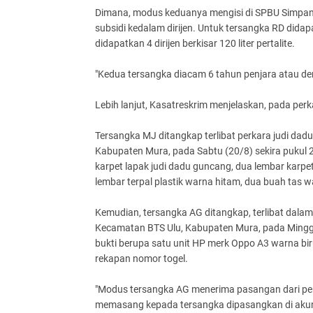
Dimana, modus keduanya mengisi di SPBU Simpa
subsidi kedalam dirijen. Untuk tersangka RD didapat
didapatkan 4 dirijen berkisar 120 liter pertalite.
"Kedua tersangka diacam 6 tahun penjara atau denda
Lebih lanjut, Kasatreskrim menjelaskan, pada per
Tersangka MJ ditangkap terlibat perkara judi da
Kabupaten Mura, pada Sabtu (20/8) sekira pukul
karpet lapak judi dadu guncang, dua lembar karpe
lembar terpal plastik warna hitam, dua buah tas
Kemudian, tersangka AG ditangkap, terlibat dalam 
Kecamatan BTS Ulu, Kabupaten Mura, pada Minggu (
bukti berupa satu unit HP merk Oppo A3 warna bir
rekapan nomor togel.
"Modus tersangka AG menerima pasangan dari p
memasang kepada tersangka dipasangkan di akun j