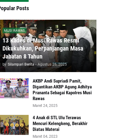
Popular Posts
MUSI RAWAS
13 Kades di Musi Rawas Resmi
Dikukuhkan, Perpanjangan Masa
Jabatan 8 Tahun
by
Silampari Berita
-
Agustus 26, 2025
AKBP Andi Supriadi Pamit,
Digantikan AKBP Agung Adhitya
Prananta Sebagai Kapolres Musi
Rawas
Maret 24, 2025
4 Anak di STL Ulu Terawas
Mencuri Kelengkeng, Berakhir
Diatas Materai
Maret 04, 2023