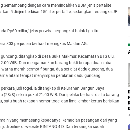
ng Semambang dengan cara memindahkan BBM jenis pertalite
kan 5 dirijen berkisar 150 liter pertalite, sedangkan tersangka JE
 Rp60 miliar," jelas perwira berpangkat balok tiga itu.
kara 303 perjudian berhasil meringkus MJ dan AG.
A
du guncang, ditangkap di Desa Suka Makmur, Kecamatan BTS Ulu,
 22.00 WIB. Dan mengamankan barang bukti berupa dua lembar
t warna merah bermotif bunga, dua set alat dadu guncang, dua
 warna hitam tempat menyimpan peralatan dadu guncang.
perkara judi togel, ia ditangkap di Kelurahan Bangun Jaya,
‎
28/8) sekira pukul 21.00 WIB. Dari pelaku berhasil disita barang
P
u, satu buah rekapan nomor togel dan lima lembar kertas berisikan
R
D
J
emain yang memasang kepadanya, kemudian pasangan dari yang
udi online di website BINTANG 4 D. Dan tersangka sudah