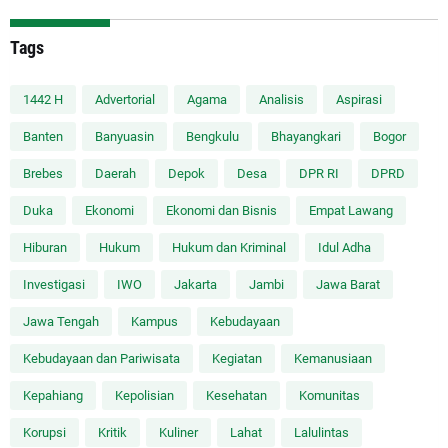
Tags
1442 H
Advertorial
Agama
Analisis
Aspirasi
Banten
Banyuasin
Bengkulu
Bhayangkari
Bogor
Brebes
Daerah
Depok
Desa
DPR RI
DPRD
Duka
Ekonomi
Ekonomi dan Bisnis
Empat Lawang
Hiburan
Hukum
Hukum dan Kriminal
Idul Adha
Investigasi
IWO
Jakarta
Jambi
Jawa Barat
Jawa Tengah
Kampus
Kebudayaan
Kebudayaan dan Pariwisata
Kegiatan
Kemanusiaan
Kepahiang
Kepolisian
Kesehatan
Komunitas
Korupsi
Kritik
Kuliner
Lahat
Lalulintas