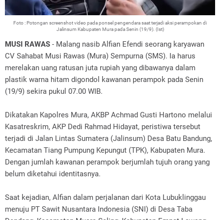
Foto : Potongan screenshot video pada ponsel pengendara saat terjadi aksi perampokan di
Jalinsum Kabupaten Mura pada Senin (19/9). (Ist)
MUSI RAWAS
- Malang nasib Alfian Efendi seorang karyawan
CV Sahabat Musi Rawas (Mura) Sempurna (SMS). Ia harus
merelakan uang ratusan juta rupiah yang dibawanya dalam
plastik warna hitam digondol kawanan perampok pada Senin
(19/9) sekira pukul 07.00 WIB.
Dikatakan Kapolres Mura, AKBP Achmad Gusti Hartono melalui
Kasatreskrim, AKP Dedi Rahmad Hidayat, peristiwa tersebut
terjadi di Jalan Lintas Sumatera (Jalinsum) Desa Batu Bandung,
Kecamatan Tiang Pumpung Kepungut (TPK), Kabupaten Mura.
Dengan jumlah kawanan perampok berjumlah tujuh orang yang
belum diketahui identitasnya.
Saat kejadian, Alfian dalam perjalanan dari Kota Lubuklinggau
menuju PT Sawit Nusantara Indonesia (SNI) di Desa Taba