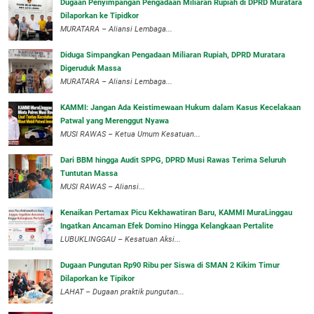
‎Dugaan Penyimpangan Pengadaan Miliaran Rupiah di DPRD Muratara
Dilaporkan ke Tipidkor
‎MURATARA – Aliansi Lembaga...
Diduga Simpangkan Pengadaan Miliaran Rupiah, DPRD Muratara
Digeruduk Massa
‎MURATARA – Aliansi Lembaga...
‎KAMMI: Jangan Ada Keistimewaan Hukum dalam Kasus Kecelakaan
Patwal yang Merenggut Nyawa
‎MUSI RAWAS – Ketua Umum Kesatuan...
Dari BBM hingga Audit SPPG, DPRD Musi Rawas Terima Seluruh
Tuntutan Massa
MUSI RAWAS – Aliansi...
‎Kenaikan Pertamax Picu Kekhawatiran Baru, KAMMI MuraLinggau
Ingatkan Ancaman Efek Domino Hingga Kelangkaan Pertalite
‎LUBUKLINGGAU – Kesatuan Aksi...
Dugaan Pungutan Rp90 Ribu per Siswa di SMAN 2 Kikim Timur
Dilaporkan ke Tipikor
LAHAT – Dugaan praktik pungutan...