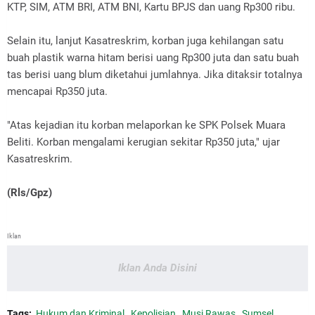
KTP, SIM, ATM BRI, ATM BNI, Kartu BPJS dan uang Rp300 ribu.
Selain itu, lanjut Kasatreskrim, korban juga kehilangan satu
buah plastik warna hitam berisi uang Rp300 juta dan satu buah
tas berisi uang blum diketahui jumlahnya. Jika ditaksir totalnya
mencapai Rp350 juta.
"Atas kejadian itu korban melaporkan ke SPK Polsek Muara
Beliti. Korban mengalami kerugian sekitar Rp350 juta," ujar
Kasatreskrim.
(Rls/Gpz)
Iklan
Iklan Anda Disini
Tags:
Hukum dan Kriminal
Kepolisian
Musi Rawas
Sumsel