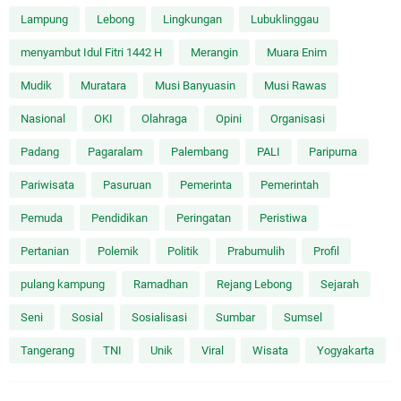
Lampung
Lebong
Lingkungan
Lubuklinggau
menyambut Idul Fitri 1442 H
Merangin
Muara Enim
Mudik
Muratara
Musi Banyuasin
Musi Rawas
Nasional
OKI
Olahraga
Opini
Organisasi
Padang
Pagaralam
Palembang
PALI
Paripurna
Pariwisata
Pasuruan
Pemerinta
Pemerintah
Pemuda
Pendidikan
Peringatan
Peristiwa
Pertanian
Polemik
Politik
Prabumulih
Profil
pulang kampung
Ramadhan
Rejang Lebong
Sejarah
Seni
Sosial
Sosialisasi
Sumbar
Sumsel
Tangerang
TNI
Unik
Viral
Wisata
Yogyakarta