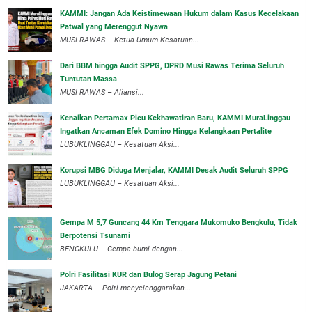
‎KAMMI: Jangan Ada Keistimewaan Hukum dalam Kasus Kecelakaan
Patwal yang Merenggut Nyawa
‎MUSI RAWAS – Ketua Umum Kesatuan...
Dari BBM hingga Audit SPPG, DPRD Musi Rawas Terima Seluruh
Tuntutan Massa
MUSI RAWAS – Aliansi...
‎Kenaikan Pertamax Picu Kekhawatiran Baru, KAMMI MuraLinggau
Ingatkan Ancaman Efek Domino Hingga Kelangkaan Pertalite
‎LUBUKLINGGAU – Kesatuan Aksi...
Korupsi MBG Diduga Menjalar, KAMMI Desak Audit Seluruh SPPG
‎LUBUKLINGGAU – Kesatuan Aksi...
Gempa M 5,7 Guncang 44 Km Tenggara Mukomuko Bengkulu, Tidak
Berpotensi Tsunami
BENGKULU – Gempa bumi dengan...
Polri Fasilitasi KUR dan Bulog Serap Jagung Petani
JAKARTA — Polri menyelenggarakan...