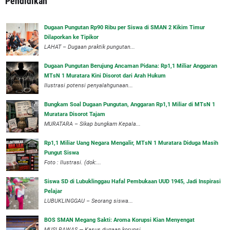
Pendidikan
Dugaan Pungutan Rp90 Ribu per Siswa di SMAN 2 Kikim Timur
Dilaporkan ke Tipikor
LAHAT – Dugaan praktik pungutan...
Dugaan Pungutan Berujung Ancaman Pidana: Rp1,1 Miliar Anggaran
MTsN 1 Muratara Kini Disorot dari Arah Hukum
Ilustrasi potensi penyalahgunaan...
Bungkam Soal Dugaan Pungutan, Anggaran Rp1,1 Miliar di MTsN 1
Muratara Disorot Tajam
‎MURATARA – Sikap bungkam Kepala...
‎Rp1,1 Miliar Uang Negara Mengalir, MTsN 1 Muratara Diduga Masih
Pungut Siswa
Foto : Ilustrasi. (dok:...
Siswa SD di Lubuklinggau Hafal Pembukaan UUD 1945, Jadi Inspirasi
Pelajar
LUBUKLINGGAU – Seorang siswa...
BOS SMAN Megang Sakti: Aroma Korupsi Kian Menyengat
MUSI RAWAS — Kasus dugaan korupsi...