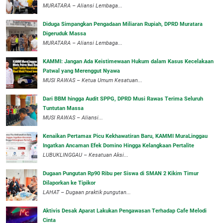
‎MURATARA – Aliansi Lembaga...
Diduga Simpangkan Pengadaan Miliaran Rupiah, DPRD Muratara
Digeruduk Massa
‎MURATARA – Aliansi Lembaga...
‎KAMMI: Jangan Ada Keistimewaan Hukum dalam Kasus Kecelakaan
Patwal yang Merenggut Nyawa
‎MUSI RAWAS – Ketua Umum Kesatuan...
Dari BBM hingga Audit SPPG, DPRD Musi Rawas Terima Seluruh
Tuntutan Massa
MUSI RAWAS – Aliansi...
‎Kenaikan Pertamax Picu Kekhawatiran Baru, KAMMI MuraLinggau
Ingatkan Ancaman Efek Domino Hingga Kelangkaan Pertalite
‎LUBUKLINGGAU – Kesatuan Aksi...
Dugaan Pungutan Rp90 Ribu per Siswa di SMAN 2 Kikim Timur
Dilaporkan ke Tipikor
LAHAT – Dugaan praktik pungutan...
Aktivis Desak Aparat Lakukan Pengawasan Terhadap Cafe Melodi
Cinta