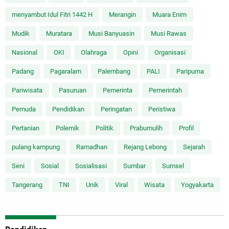
menyambut Idul Fitri 1442 H
Merangin
Muara Enim
Mudik
Muratara
Musi Banyuasin
Musi Rawas
Nasional
OKI
Olahraga
Opini
Organisasi
Padang
Pagaralam
Palembang
PALI
Paripurna
Pariwisata
Pasuruan
Pemerinta
Pemerintah
Pemuda
Pendidikan
Peringatan
Peristiwa
Pertanian
Polemik
Politik
Prabumulih
Profil
pulang kampung
Ramadhan
Rejang Lebong
Sejarah
Seni
Sosial
Sosialisasi
Sumbar
Sumsel
Tangerang
TNI
Unik
Viral
Wisata
Yogyakarta