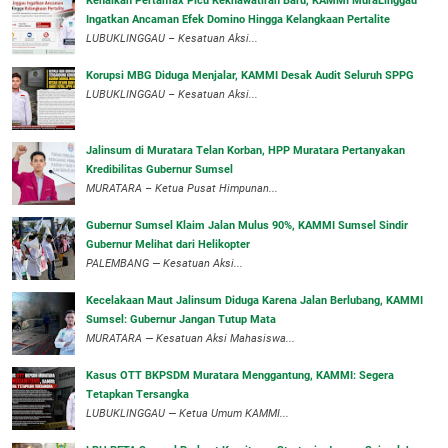
‎Kenaikan Pertamax Picu Kekhawatiran Baru, KAMMI MuraLinggau
Ingatkan Ancaman Efek Domino Hingga Kelangkaan Pertalite
‎LUBUKLINGGAU – Kesatuan Aksi...
Korupsi MBG Diduga Menjalar, KAMMI Desak Audit Seluruh SPPG
‎LUBUKLINGGAU – Kesatuan Aksi...
‎Jalinsum di Muratara Telan Korban, HPP Muratara Pertanyakan
Kredibilitas Gubernur Sumsel
MURATARA – Ketua Pusat Himpunan...
‎Gubernur Sumsel Klaim Jalan Mulus 90%, KAMMI Sumsel Sindir
Gubernur Melihat dari Helikopter
‎PALEMBANG — Kesatuan Aksi...
‎Kecelakaan Maut Jalinsum Diduga Karena Jalan Berlubang, KAMMI
Sumsel: Gubernur Jangan Tutup Mata
‎MURATARA — Kesatuan Aksi Mahasiswa...
‎Kasus OTT BKPSDM Muratara Menggantung, KAMMI: Segera
Tetapkan Tersangka
‎LUBUKLINGGAU — Ketua Umum KAMMI...