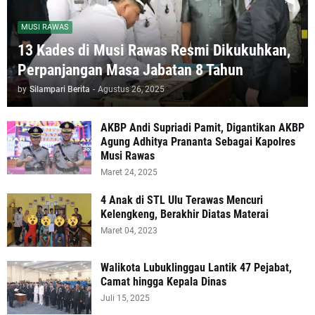
MUSI RAWAS
13 Kades di Musi Rawas Resmi Dikukuhkan,
Perpanjangan Masa Jabatan 8 Tahun
by
Silampari Berita
-
Agustus 26, 2025
AKBP Andi Supriadi Pamit, Digantikan AKBP
Agung Adhitya Prananta Sebagai Kapolres
Musi Rawas
Maret 24, 2025
4 Anak di STL Ulu Terawas Mencuri
Kelengkeng, Berakhir Diatas Materai
Maret 04, 2023
Walikota Lubuklinggau Lantik 47 Pejabat,
Camat hingga Kepala Dinas
Juli 15, 2025