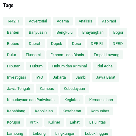
Tags
1442 H
Advertorial
Agama
Analisis
Aspirasi
Banten
Banyuasin
Bengkulu
Bhayangkari
Bogor
Brebes
Daerah
Depok
Desa
DPR RI
DPRD
Duka
Ekonomi
Ekonomi dan Bisnis
Empat Lawang
Hiburan
Hukum
Hukum dan Kriminal
Idul Adha
Investigasi
IWO
Jakarta
Jambi
Jawa Barat
Jawa Tengah
Kampus
Kebudayaan
Kebudayaan dan Pariwisata
Kegiatan
Kemanusiaan
Kepahiang
Kepolisian
Kesehatan
Komunitas
Korupsi
Kritik
Kuliner
Lahat
Lalulintas
Lampung
Lebong
Lingkungan
Lubuklinggau